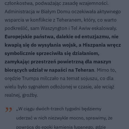
członkostwa, podważając zasadę wzajemności.
Administracja w Białym Domu oczekiwała aktywnego
wsparcia w konflikcie z Teheranem, który, co warto
podkreślić, sam Waszyngton i Tel Awiw eskalowały.
Europejskie państwa, dalekie od entuzjazmu, nie
kwapią się do wysyłania wojsk, a Hiszpania wręcz
symbolicznie sprzeciwiła się działaniom,
zamykając przestrzeń powietrzną dla maszyn
biorących udział w napaści na Teheran
. Mimo to,
orędzie Trumpa milczało na temat sojuszu, co dla
wielu było sygnałem odłożonej w czasie, ale wciąż
realnej, groźby.
„W ciągu dwóch-trzech tygodni będziemy
uderzać w nich niezwykle mocno, sprawimy, że
powrócą do epoki kamienia łupanego, gdzie