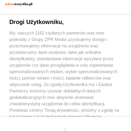
KONFLIKT UKRAINA ROSJA
Gwarancje bezpieczeństwa dla Rosji. Jakie
warunki stawia Ławrow?
Drogi Użytkowniku,
My, naszych 1162 zaufanych partnerów oraz inne
podmioty z Grupy ZPR Media uzyskujemy dostęp i
przechowujemy informacje na urządzeniu oraz
przetwarzamy dane osobowe, takie jak unikalne
identyfikatory, standardowe informacje wysyłane przez
urządzenie czy dane przeglądania w celu zapewniania
spersonalizowanych reklam, wybór spersonalizowanych
Żaden utwór zamieszczony w serwisie nie może być powielany i
treści, pomiar reklam i treści, badanie odbiorców oraz
rozpowszechniany lub dalej rozpowszechniany w jakikolwiek sposób (w tym
także elektroniczny lub mechaniczny) na jakimkolwiek polu eksploatacji w
ulepszanie usług. Za zgodą Użytkownika my i Zaufani
jakiejkolwiek formie, włącznie z umieszczaniem w Internecie bez pisemnej
Partnerzy możemy używać dokładnych danych
zgody właściciela praw. Jakiekolwiek użycie lub wykorzystanie utworów w
całości lub w części z naruszeniem prawa, tzn. bez właściwej zgody, jest
geolokalizacyjnych oraz aktywnie skanować
zabronione pod groźbą kary i może być ścigane prawnie.
charakterystykę urządzenia do celów identyfikacji.
Ponieważ cenimy Twoją prywatność, prosimy o zgodę na
korzystanie z tych technologii poprzez kliknięcie
„Akceptuję”. Zgoda jest dobrowolna i zawsze możesz ją
zmienić/wycofać klikając przycisk ustawień prywatności
O nas