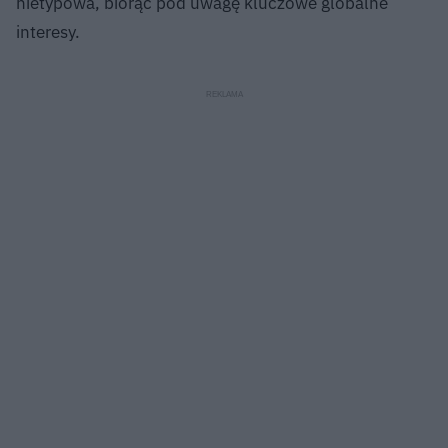
nietypowa, biorąc pod uwagę kluczowe globalne
interesy.