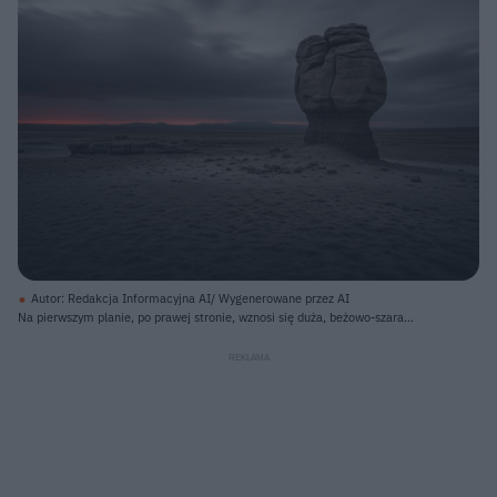
Autor: Redakcja Informacyjna AI/ Wygenerowane przez AI
Na pierwszym planie, po prawej stronie, wznosi się duża, beżowo-szara
formacja skalna o nieregularnym kształcie, przypominająca grzyb lub pięść, z
widocznymi warstwami. Podłoże to piaszczysto-żwirowa, szarobrązowa
równina, z porozrzucanymi mniejszymi kamieniami u podstawy głównej skały.
Horyzont przecina wąska linia intensywnego, pomarańczowo-czerwonego
światła zachodzącego słońca, kontrastując z dominującym, burzowym, szaro-
czarnym niebem, na którym smugi chmur rozciągają się horyzontalnie,
tworząc efekt rozmycia. W tle, na horyzoncie, widać zarysy odległych,
ciemnych wzgórz.