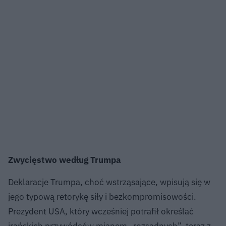
Zwycięstwo według Trumpa
Deklaracje Trumpa, choć wstrząsające, wpisują się w
jego typową retorykę siły i bezkompromisowości.
Prezydent USA, który wcześniej potrafił określać
irańskich przywódców mianem „rozsądnych”, teraz z