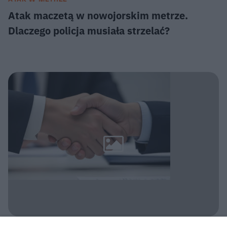
Atak maczetą w nowojorskim metrze.
Dlaczego policja musiała strzelać?