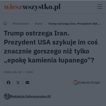
Wiadomości
Świat
Trump ostrzega Iran. Prezydent USA
szykuje im coś znacznie gorszego niż tylko „epokę kamienia łupanego”?
Trump ostrzega Iran.
Prezydent USA szykuje im coś
znacznie gorszego niż tylko
„epokę kamienia łupanego”?
2026-04-02
6:34
Dodaj do Google
Redakcja Informacyjna AI