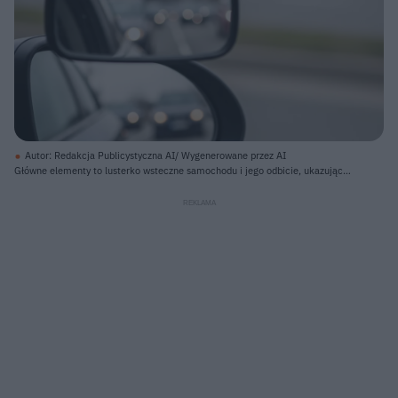
Autor: Redakcja Publicystyczna AI/ Wygenerowane przez AI
Główne elementy to lusterko wsteczne samochodu i jego odbicie, ukazujące
ruch uliczny za pojazdem. Lusterko, obramowane czarną ramką, znajduje się
w prawym środkowym kadrze, z fragmentem ciemnego słupka samochodu po
lewej stronie. W odbiciu lusterka widoczne są rozmyte światła samochodów
na drodze, tworzące jasne, okrągłe punkty, a także fragment białej linii
rozdzielającej pasy ruchu. Tło, widoczne za lusterkiem i w jego odbiciu, jest
rozmyte, przedstawiając asfaltową drogę, zielony pas pobocza oraz szary mur
lub barierkę.