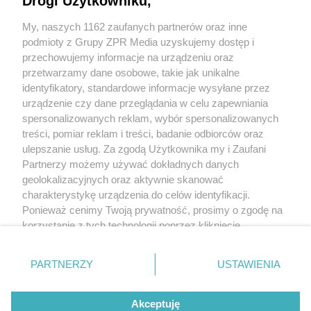
Drogi Użytkowniku,
funkcjonariuszy?
My, naszych 1162 zaufanych partnerów oraz inne
podmioty z Grupy ZPR Media uzyskujemy dostęp i
przechowujemy informacje na urządzeniu oraz
przetwarzamy dane osobowe, takie jak unikalne
identyfikatory, standardowe informacje wysyłane przez
urządzenie czy dane przeglądania w celu zapewniania
spersonalizowanych reklam, wybór spersonalizowanych
Żaden utwór zamieszczony w serwisie nie może być powielany i
treści, pomiar reklam i treści, badanie odbiorców oraz
rozpowszechniany lub dalej rozpowszechniany w jakikolwiek sposób (w tym
także elektroniczny lub mechaniczny) na jakimkolwiek polu eksploatacji w
ulepszanie usług. Za zgodą Użytkownika my i Zaufani
jakiejkolwiek formie, włącznie z umieszczaniem w Internecie bez pisemnej
Partnerzy możemy używać dokładnych danych
zgody właściciela praw. Jakiekolwiek użycie lub wykorzystanie utworów w
całości lub w części z naruszeniem prawa, tzn. bez właściwej zgody, jest
geolokalizacyjnych oraz aktywnie skanować
zabronione pod groźbą kary i może być ścigane prawnie.
charakterystykę urządzenia do celów identyfikacji.
Ponieważ cenimy Twoją prywatność, prosimy o zgodę na
korzystanie z tych technologii poprzez kliknięcie
„Akceptuję”. Zgoda jest dobrowolna i zawsze możesz ją
zmienić/wycofać klikając przycisk ustawień prywatności
O nas
PARTNERZY
USTAWIENIA
znajdujący się w lewym dolnym rogu strony
. Niektóre
Informacje prawne
rodzaje przetwarzania danych nie wymagają zgody
Akceptuję
użytkownika, ale masz prawo sprzeciwić się takiemu