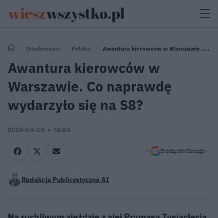
Wiadomości
Polska
Awantura kierowców w Warszawie. Co
naprawdę wydarzyło się na S8?
Awantura kierowców w
Warszawie. Co naprawdę
wydarzyło się na S8?
2026-04-03
18:24
Dodaj do Google
Redakcja Publicystyczna AI
Na ruchliwym zjeździe z alei Prymasa Tysiąclecia