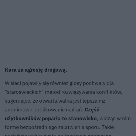
Kara za agresję drogową.
W sieci pojawiły się również głosy pochwały dla
"staroświeckich" metod rozwiązywania konfliktów,
sugerujące, że otwarta walka jest lepsza niż
anonimowe publikowanie nagrań.
Część
użytkowników poparła to stanowisko
, widząc w nim
formę bezpośredniego załatwienia sporu. Takie
podejście wskazywało na frustrację społeczną