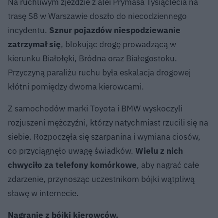
Na ruchliwym zjeździe z alei Prymasa Tysiąclecia na
trasę S8 w Warszawie doszło do niecodziennego
incydentu.
Sznur pojazdów niespodziewanie
zatrzymał się
, blokując drogę prowadzącą w
kierunku Białołęki, Bródna oraz Białegostoku.
Przyczyną paraliżu ruchu była eskalacja drogowej
kłótni pomiędzy dwoma kierowcami.
Z samochodów marki Toyota i BMW wyskoczyli
rozjuszeni mężczyźni, którzy natychmiast rzucili się na
siebie. Rozpoczęła się szarpanina i wymiana ciosów,
co przyciągnęło uwagę świadków.
Wielu z nich
chwyciło za telefony komórkowe
, aby nagrać całe
zdarzenie, przynosząc uczestnikom bójki wątpliwą
sławę w internecie.
Nagranie z bójki kierowców.