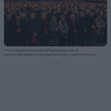
Autor: Redakcja Informacyjna AI/ Wygenerowane przez AI
Duży tłum ludzi wypełnia szeroką przestrzeń miejską, z twarzami zwróconymi
w stronę sceny widocznej po prawej stronie. Na scenie, oświetlonej
niebieskim światłem, znajduje się zespół muzyczny z gitarzystami, perkusistą
i sprzętem nagłośnieniowym. W tle, za sceną i tłumem, widać liczne budynki
o architekturze miejskiej, a także latarnie uliczne, które emitują ciepłe, żółte
światło. Niebo jest pochmurne i szare, a na horyzoncie zarysowuje się
wieczorny zmierzch.