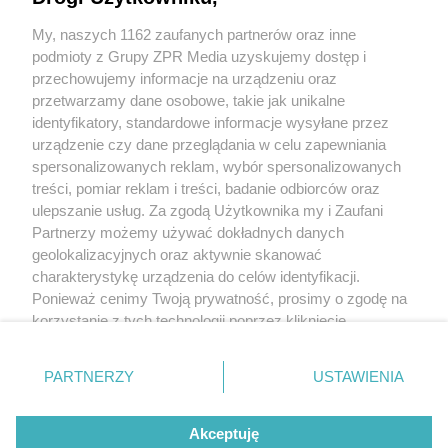
funkcjonariuszy?
My, naszych 1162 zaufanych partnerów oraz inne
podmioty z Grupy ZPR Media uzyskujemy dostęp i
przechowujemy informacje na urządzeniu oraz
przetwarzamy dane osobowe, takie jak unikalne
identyfikatory, standardowe informacje wysyłane przez
urządzenie czy dane przeglądania w celu zapewniania
spersonalizowanych reklam, wybór spersonalizowanych
Żaden utwór zamieszczony w serwisie nie może być powielany i
treści, pomiar reklam i treści, badanie odbiorców oraz
rozpowszechniany lub dalej rozpowszechniany w jakikolwiek sposób (w tym
także elektroniczny lub mechaniczny) na jakimkolwiek polu eksploatacji w
ulepszanie usług. Za zgodą Użytkownika my i Zaufani
jakiejkolwiek formie, włącznie z umieszczaniem w Internecie bez pisemnej
Partnerzy możemy używać dokładnych danych
zgody właściciela praw. Jakiekolwiek użycie lub wykorzystanie utworów w
całości lub w części z naruszeniem prawa, tzn. bez właściwej zgody, jest
geolokalizacyjnych oraz aktywnie skanować
zabronione pod groźbą kary i może być ścigane prawnie.
charakterystykę urządzenia do celów identyfikacji.
Ponieważ cenimy Twoją prywatność, prosimy o zgodę na
korzystanie z tych technologii poprzez kliknięcie
„Akceptuję”. Zgoda jest dobrowolna i zawsze możesz ją
zmienić/wycofać klikając przycisk ustawień prywatności
O nas
PARTNERZY
USTAWIENIA
znajdujący się w lewym dolnym rogu strony
. Niektóre
Informacje prawne
rodzaje przetwarzania danych nie wymagają zgody
Akceptuję
użytkownika, ale masz prawo sprzeciwić się takiemu