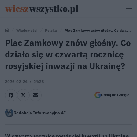
Wiadomości
Polska
Plac Zamkowy znów głośny. Co działo się
w czwartą rocznicę rosyjskiej inwazji na Ukrainę?
Plac Zamkowy znów głośny. Co
działo się w czwartą rocznicę
rosyjskiej inwazji na Ukrainę?
2026-02-24
21:38
Dodaj do Google
Redakcja Informacyjna AI
W czwartą rocznicę rosyjskiej inwazji na Ukrainę,