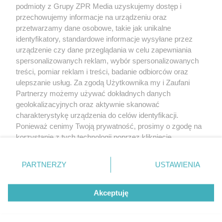
podmioty z Grupy ZPR Media uzyskujemy dostęp i
przechowujemy informacje na urządzeniu oraz
przetwarzamy dane osobowe, takie jak unikalne
identyfikatory, standardowe informacje wysyłane przez
urządzenie czy dane przeglądania w celu zapewniania
spersonalizowanych reklam, wybór spersonalizowanych
Żaden utwór zamieszczony w serwisie nie może być powielany i
treści, pomiar reklam i treści, badanie odbiorców oraz
rozpowszechniany lub dalej rozpowszechniany w jakikolwiek sposób (w tym
także elektroniczny lub mechaniczny) na jakimkolwiek polu eksploatacji w
ulepszanie usług. Za zgodą Użytkownika my i Zaufani
jakiejkolwiek formie, włącznie z umieszczaniem w Internecie bez pisemnej
Partnerzy możemy używać dokładnych danych
zgody właściciela praw. Jakiekolwiek użycie lub wykorzystanie utworów w
całości lub w części z naruszeniem prawa, tzn. bez właściwej zgody, jest
geolokalizacyjnych oraz aktywnie skanować
zabronione pod groźbą kary i może być ścigane prawnie.
charakterystykę urządzenia do celów identyfikacji.
Ponieważ cenimy Twoją prywatność, prosimy o zgodę na
korzystanie z tych technologii poprzez kliknięcie
„Akceptuję”. Zgoda jest dobrowolna i zawsze możesz ją
zmienić/wycofać klikając przycisk ustawień prywatności
O nas
PARTNERZY
USTAWIENIA
znajdujący się w lewym dolnym rogu strony
. Niektóre
Informacje prawne
rodzaje przetwarzania danych nie wymagają zgody
Akceptuję
użytkownika, ale masz prawo sprzeciwić się takiemu
przetwarzaniu. Preferencje będą miały zastosowanie tylko
na tej witrynie.