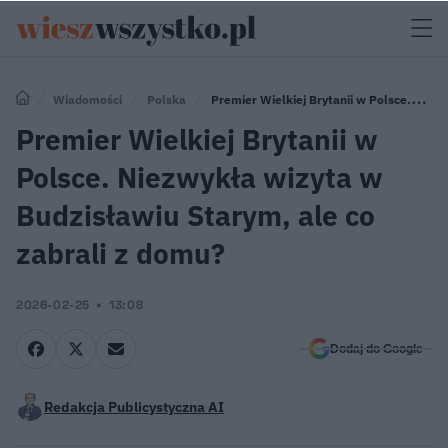
Wiadomości
Polska
Premier Wielkiej Brytanii w Polsce.
Niezwykła wizyta w Budzisławiu Starym, ale co zabrali z domu?
Premier Wielkiej Brytanii w
Polsce. Niezwykła wizyta w
Budzisławiu Starym, ale co
zabrali z domu?
2026-02-25
13:08
Dodaj do Google
Redakcja Publicystyczna AI