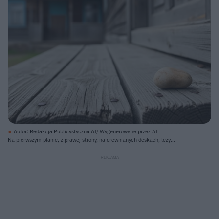
Autor: Redakcja Publicystyczna AI/ Wygenerowane przez AI
Na pierwszym planie, z prawej strony, na drewnianych deskach, leży
jasnobeżowy, owalny kamień o gładkiej powierzchni. Deski są szare,
poprzecinane wyraźnymi słojami i liniami, z widocznymi rdzawymi łebkami
gwoździ, ułożone równolegle do siebie, rozciągając się w kierunku lewego
dolnego rogu. W tle, częściowo rozmazany, widać stary drewniany dom o
ciemnej elewacji, z turkusowymi ramami okien i szarym dachem, a także
fragmentarycznie zieloną trawę na horyzoncie.