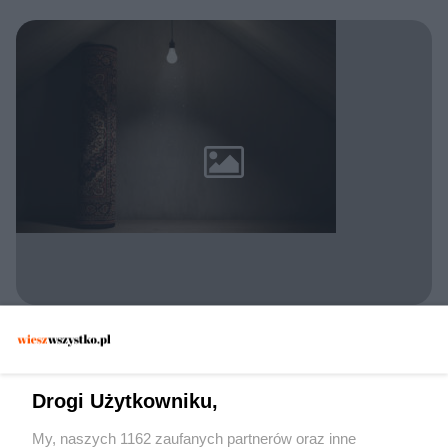
POLICJA KONSTANCIN-JEZIORNA
Zatrzymano 30-latka w Konstancinie. Czy
dywan wystarczył, by zmylić
Drogi Użytkowniku,
funkcjonariuszy?
My, naszych 1162 zaufanych partnerów oraz inne