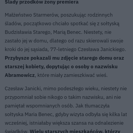
Ślady przodków żony premiera
Małżeństwo Starmerów, poszukując rodzinnych
śladów, początkowo chciało spotkać się z sołtyską
Budzisławia Starego, Marią Benec. Niestety, nie
zastało jej w domu, dlatego od razu skierowali swoje
kroki do jej sąsiada, 77-letniego Czesława Janickiego.
Przybysze pokazali mu zdjęcie starego domu oraz
starszej kobiety, dopytując o osoby o nazwisku
Abramowicz
, które miały zamieszkiwać wieś.
Czesław Janicki, mimo podeszłego wieku, niestety nie
przypomniał sobie nikogo o takim nazwisku, ani nie
pamiętał wspomnianych osób. Jak tłumaczyła
sołtyska Maria Benec, gdyby wizyta odbyła się kilka lat
wcześniej, istniałaby większa szansa na odnalezienie
świadków.
Wielu starszych mieszkańców, którzy