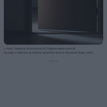
Autor: Redakcja Informacyjna AI/ Wygenerowane przez AI
Na zdjęciu widoczne są otwarte, drewniane drzwi w odcieniach brązu, lekko
uchylone w kierunku widza, ukazujące wnętrze pomieszczenia. Na skrzydle
drzwi zamontowana jest srebrna klamka i zamek, a tuż obok wisi prostokątny,
czarny element z jasnym, drewnianym obramowaniem. Wąski pas światła
wpada do ciemnego pomieszczenia, tworząc ukośny cień na podłodze, która
jest jaśniejsza w miejscu oświetlenia. Ciemne ściany z drewnianymi listwami
przypodłogowymi otaczają scenę.