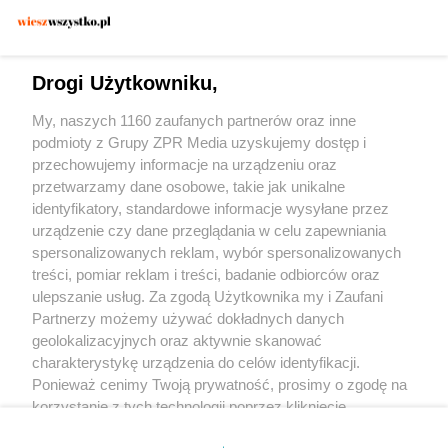
POLICJA KONSTANCIN-JEZIORNA
Zatrzymano 30-latka w Konstancinie. Czy
dywan wystarczył, by zmylić
Drogi Użytkowniku,
funkcjonariuszy?
My, naszych 1160 zaufanych partnerów oraz inne
podmioty z Grupy ZPR Media uzyskujemy dostęp i
przechowujemy informacje na urządzeniu oraz
przetwarzamy dane osobowe, takie jak unikalne
identyfikatory, standardowe informacje wysyłane przez
urządzenie czy dane przeglądania w celu zapewniania
spersonalizowanych reklam, wybór spersonalizowanych
Żaden utwór zamieszczony w serwisie nie może być powielany i
treści, pomiar reklam i treści, badanie odbiorców oraz
rozpowszechniany lub dalej rozpowszechniany w jakikolwiek sposób (w tym
także elektroniczny lub mechaniczny) na jakimkolwiek polu eksploatacji w
ulepszanie usług. Za zgodą Użytkownika my i Zaufani
jakiejkolwiek formie, włącznie z umieszczaniem w Internecie bez pisemnej
Partnerzy możemy używać dokładnych danych
zgody właściciela praw. Jakiekolwiek użycie lub wykorzystanie utworów w
całości lub w części z naruszeniem prawa, tzn. bez właściwej zgody, jest
geolokalizacyjnych oraz aktywnie skanować
zabronione pod groźbą kary i może być ścigane prawnie.
charakterystykę urządzenia do celów identyfikacji.
Ponieważ cenimy Twoją prywatność, prosimy o zgodę na
korzystanie z tych technologii poprzez kliknięcie
„Akceptuję”. Zgoda jest dobrowolna i zawsze możesz ją