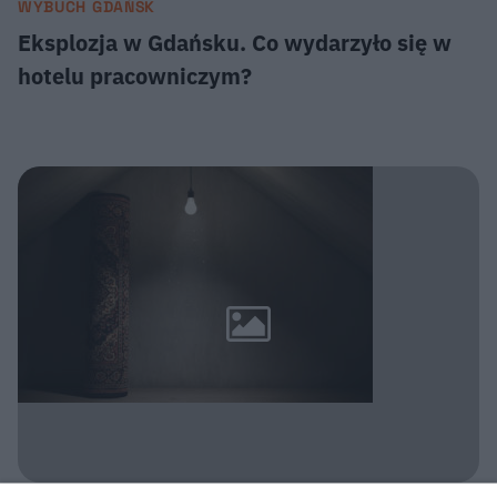
WYBUCH GDAŃSK
Eksplozja w Gdańsku. Co wydarzyło się w
hotelu pracowniczym?