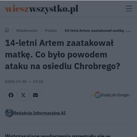
Wiadomości
Polska
14-letni Artem zaatakował matkę. Co
było powodem ataku na osiedlu Chrobrego?
14-letni Artem zaatakował
matkę. Co było powodem
ataku na osiedlu Chrobrego?
2026-01-30
21:20
Dodaj do Google
Redakcja Informacyjna AI
Wstrząsające wydarzenia rozegrały się w