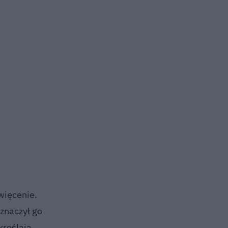
więcenie.
znaczył go
kreślają