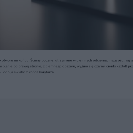
ego otworu na końcu. Ściany boczne, utrzymane w ciemnych odcieniach szarości, są l
m planie po prawej stronie, z ciemnego obszaru, wygina się czarny, cienki kształt p
i odbija światło z końca korytarza.