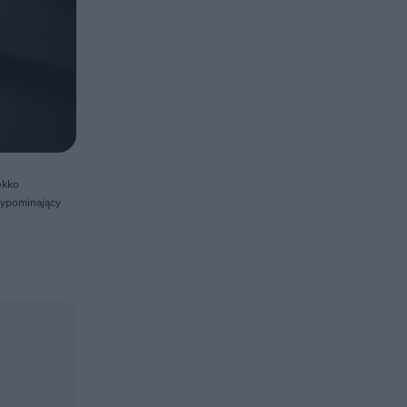
ekko
rzypominający