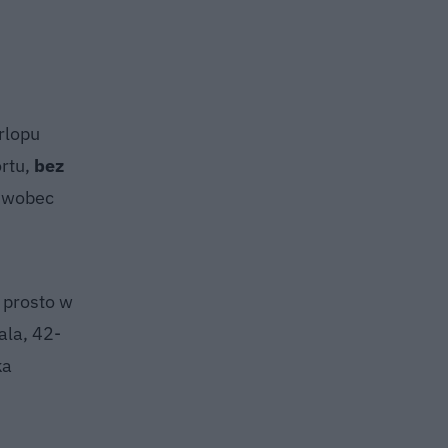
rlopu
rtu,
bez
e wobec
 prosto w
ala, 42-
ka