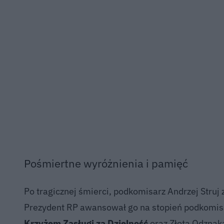
Pośmiertne wyróżnienia i pamięć
Po tragicznej śmierci, podkomisarz Andrzej Stru
Prezydent RP awansował go na stopień podkomisa
Krzyżem Zasługi za Dzielność
oraz Złotą Odznaką