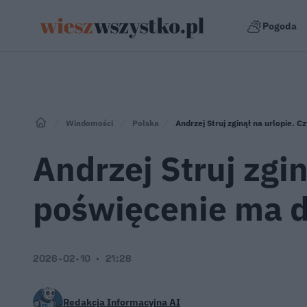
Pogoda
Wiadomości
Polska
Andrzej Struj zginął na urlopie. C
Andrzej Struj zgin
poświęcenie ma d
2026-02-10
21:28
Redakcja Informacyjna AI