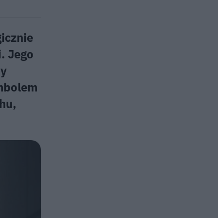
icznie
i. Jego
ny
ymbolem
hu,