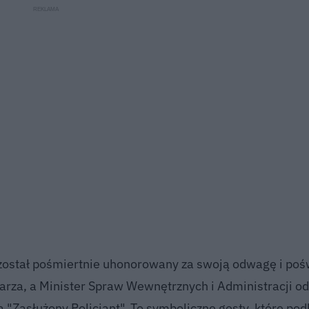
j został pośmiertnie uhonorowany za swoją odwagę i poś
rza, a Minister Spraw Wewnętrznych i Administracji od
 "Zasłużony Policjant". To symboliczne gesty, które pod