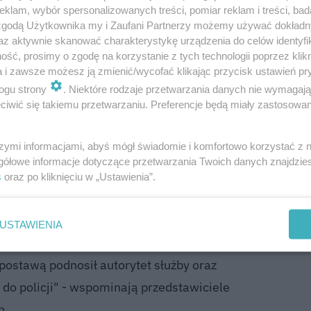
klam, wybór spersonalizowanych treści, pomiar reklam i treści, bad
o obecność była kluczowa
podczas zabezpieczania waż
 zgodą Użytkownika my i Zaufani Partnerzy możemy używać dokład
owych, imprez masowych czy manifestacji publicznych,
az aktywnie skanować charakterystykę urządzenia do celów identyfi
ść, prosimy o zgodę na korzystanie z tych technologii poprzez klikn
i.
a i zawsze możesz ją zmienić/wycofać klikając przycisk ustawień pr
ogu strony
. Niektóre rodzaje przetwarzania danych nie wymagaj
iwić się takiemu przetwarzaniu. Preferencje będą miały zastosowanie
zki służbowe, wykazywał profesjonalizm i
etelny, sumienny, odważny i kreatywny w
szymi informacjami, abyś mógł świadomie i komfortowo korzystać z
 doświadczeniu i wiedzy przyczynił się do
gółowe informacje dotyczące przetwarzania Twoich danych znajdzi
 w zwalczaniu przestępczości pospolitej.
s
oraz po kliknięciu w „Ustawienia”.
ę przed podjęciem najtrudniejszych wyzwań.
tnikiem życia policyjnego i jednym z
USTAWIENIA
rów policyjnego forum internetowego.
ostawą podnosił autorytet służby oraz
 do policji" - wspominają przedstawiciele
h.