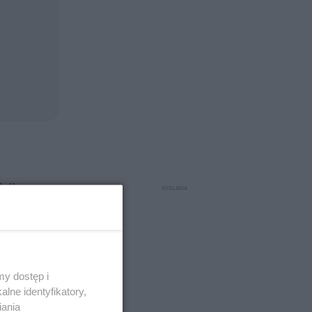
cji
wencyjnego
ie
y dostęp i
lne identyfikatory,
chodów,
iania