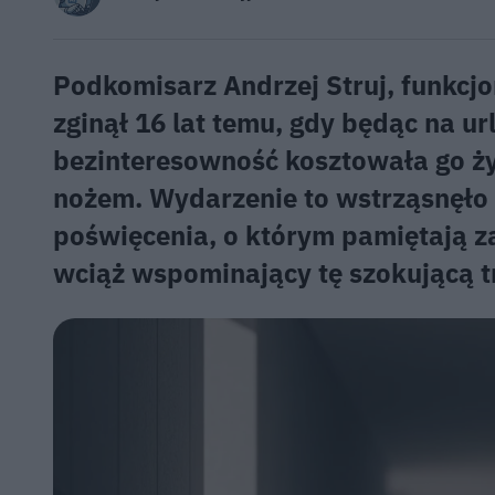
Podkomisarz Andrzej Struj, funkcjo
zginął 16 lat temu, gdy będąc na u
bezinteresowność kosztowała go życ
nożem. Wydarzenie to wstrząsnęło 
poświęcenia, o którym pamiętają za
wciąż wspominający tę szokującą t