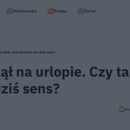
Wiadomości
Polska
Świat
zy takie poświęcenie ma dziś sens?
ął na urlopie. Czy t
ziś sens?
Do