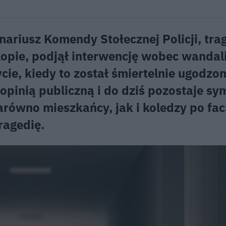
nariusz Komendy Stołecznej Policji, trag
rlopie, podjął interwencję wobec wandal
ie, kiedy to został śmiertelnie ugodzo
opinią publiczną i do dziś pozostaje s
równo mieszkańcy, jak i koledzy po fac
ragedię.