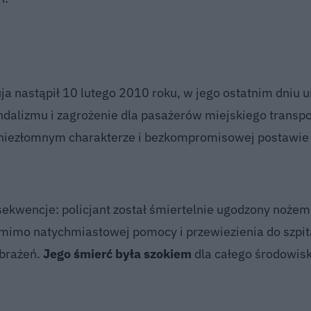
ja nastąpił 10 lutego 2010 roku, w jego ostatnim dniu u
dalizmu i zagrożenie dla pasażerów miejskiego transpo
o niezłomnym charakterze i bezkompromisowej postawi
sekwencje: policjant został śmiertelnie ugodzony nożem
omimo natychmiastowej pomocy i przewiezienia do szpit
obrażeń.
Jego śmierć była szokiem
dla całego środowis