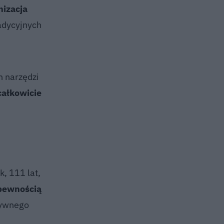
nizacja
adycyjnych
h narzędzi
całkowicie
, 111 lat,
 pewnością
tywnego