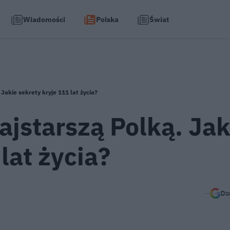
Wiadomości
Polska
Świat
Jakie sekrety kryje 111 lat życia?
jstarszą Polką. Jak
lat życia?
Do