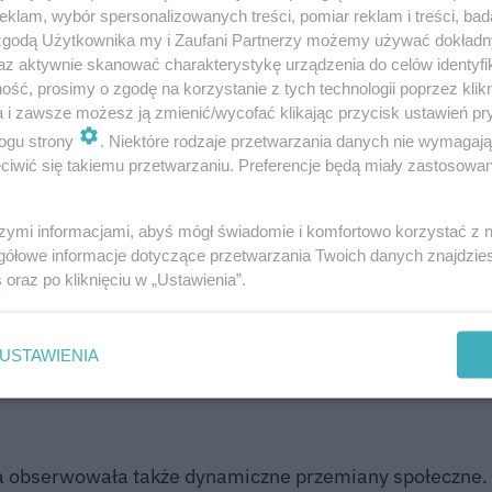
klam, wybór spersonalizowanych treści, pomiar reklam i treści, bad
 zgodą Użytkownika my i Zaufani Partnerzy możemy używać dokład
az aktywnie skanować charakterystykę urządzenia do celów identyfi
ść, prosimy o zgodę na korzystanie z tych technologii poprzez klikn
a i zawsze możesz ją zmienić/wycofać klikając przycisk ustawień pr
wane na ciężkiej pracy oraz oddaniu rodzinie. Wychowa
ogu strony
. Niektóre rodzaje przetwarzania danych nie wymagaj
arstwa rolnego wymagało ogromnego wysiłku fizyczn
iwić się takiemu przetwarzaniu. Preferencje będą miały zastosowanie
anie potomstwa były jej najważniejszymi priorytetami.
szymi informacjami, abyś mógł świadomie i komfortowo korzystać z
gółowe informacje dotyczące przetwarzania Twoich danych znajdzi
lu burzliwych wydarzeń historycznych. Przeżyła dwie w
s
oraz po kliknięciu w „Ustawienia”.
 jej mieszkańców.
Doświadczyła także licznych zmian
ały ogromny wpływ na jej codzienne życie na wsi.
USTAWIENIA
na obserwowała także dynamiczne przemiany społeczne. 