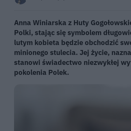
Anna Winiarska z Huty Gogołowskiej
Polki, stając się symbolem długowi
lutym kobieta będzie obchodzić swo
minionego stulecia. Jej życie, nazn
stanowi świadectwo niezwykłej wytr
pokolenia Polek.