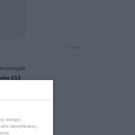
en przejęła
ieku 113
aśnie tam,
rzypadają
y dostęp i
lne identyfikatory,
iania