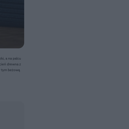
ki, a na palcu
cień drewna z
 w tym beżową