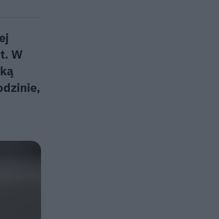
ej
t. W
iką
odzinie,