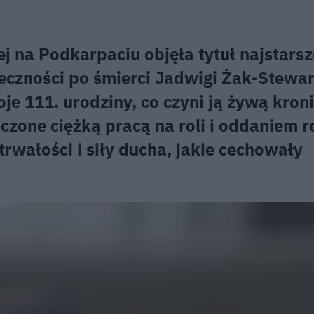
 na Podkarpaciu objęła tytuł najstarsz
eczności po śmierci Jadwigi Żak-Stewar
je 111. urodziny, co czyni ją żywą kron
aczone ciężką pracą na roli i oddaniem r
wałości i siły ducha, jakie cechowały