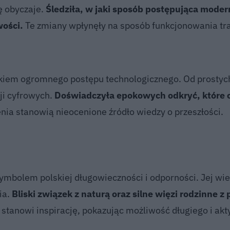
ię obyczaje.
Śledziła, w jaki sposób postępująca moder
wości.
Te zmiany wpłynęły na sposób funkcjonowania tr
iadkiem ogromnego postępu technologicznego. Od prostyc
ji cyfrowych.
Doświadczyła epokowych odkryć, które 
ia stanowią nieocenione źródło wiedzy o przeszłości.
ymbolem polskiej długowieczności i odporności. Jej wiek
ia.
Bliski związek z naturą oraz silne więzi rodzinne z
stanowi inspirację, pokazując możliwość długiego i ak