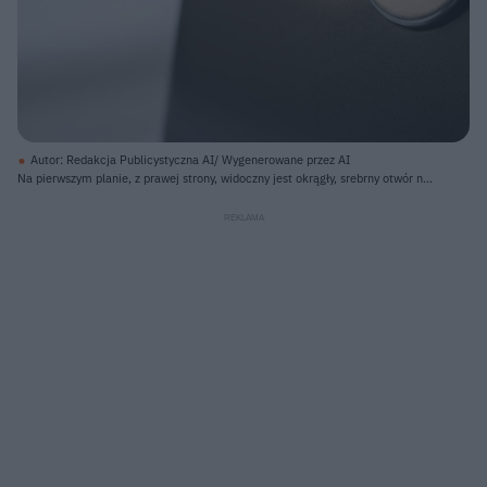
Autor: Redakcja Publicystyczna AI/ Wygenerowane przez AI
Na pierwszym planie, z prawej strony, widoczny jest okrągły, srebrny otwór na
klucz z ciemnym wnętrzem. Metalowa powierzchnia otaczająca otwór ma
drobne niedoskonałości i odbija światło, tworząc jaśniejsze akcenty. Obiekt, w
którym znajduje się zamek, ma chropowatą, ciemnoszarą, niemal czarną
teksturę i rozciąga się na prawą i górną część kadru. Lewa strona zdjęcia jest
rozmyta, przedstawiając niewyraźne tło, gdzie jaśniejsze obszary przechodzą
w ciemniejsze odcienie.