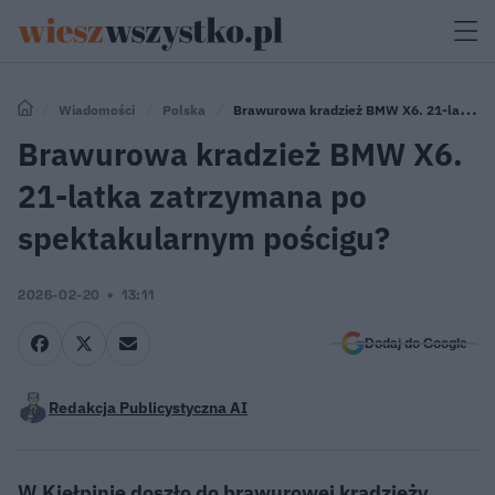
Wiadomości
Polska
Brawurowa kradzież BMW X6. 21-latka
zatrzymana po spektakularnym pościgu?
Brawurowa kradzież BMW X6.
21-latka zatrzymana po
spektakularnym pościgu?
2026-02-20
13:11
Dodaj do Google
Redakcja Publicystyczna AI
W Kiełpinie doszło do brawurowej kradzieży