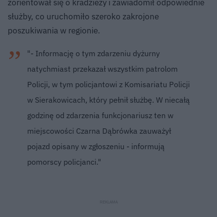
zorientował się o kradzieży i zawiadomił odpowiednie
służby, co uruchomiło szeroko zakrojone
poszukiwania w regionie.
"- Informację o tym zdarzeniu dyżurny
natychmiast przekazał wszystkim patrolom
Policji, w tym policjantowi z Komisariatu Policji
w Sierakowicach, który pełnił służbę. W niecałą
godzinę od zdarzenia funkcjonariusz ten w
miejscowości Czarna Dąbrówka zauważył
pojazd opisany w zgłoszeniu - informują
pomorscy policjanci."