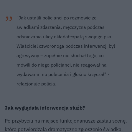
"Jak ustalili policjanci po rozmowie ze
świadkami zdarzenia, mężczyzna podczas
odśnieżania ulicy okładał łopatą swojego psa.
Właściciel czworonoga podczas interwencji był
agresywny – zupełnie nie słuchał tego, co
mówili do niego policjanci, nie reagował na
wydawane mu polecenia i głośno krzyczał" -
relacjonuje policja.
Jak wyglądała interwencja służb?
Po przybyciu na miejsce funkcjonariusze zastali scenę,
która potwierdzała dramatyczne zgłoszenie świadka.