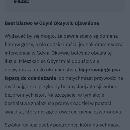
spraw?
Bestialstwo w Gdyni Oksywiu ujawnione
Wydawać by się mogło, że pewne sceny są domeną
filmów grozy, a nie codzienności, jednak dramatyczna
interwencja w Gdyni-Oksywiu boleśnie obaliła tę
iluzję. Mieszkaniec Gdyni miał dopuścić się
niewyobrażalnego okrucieństwa,
bijąc swojego psa
łopatą do odśnieżania
, co natychmiast przywodzi na
myśl najgorsze przykłady bezmyślnej agresji wobec
bezbronnych istot. Na szczęście, w tym akcie
bestialstwa znalazł się promyk nadziei w postaci
świadka, który nie zignorował cierpienia czworonoga.
Szybka reakcja osoby postronnej, która natychmiast