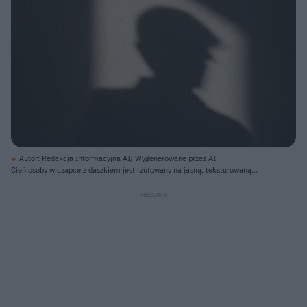
Autor: Redakcja Informacyjna AI/ Wygenerowane przez AI
Cień osoby w czapce z daszkiem jest rzutowany na jasną, teksturowaną
ścianę. Światło słoneczne tworzy ostry trójkątny kształt, rozświetlając część
ściany na jaśniejszy, ciepły odcień. Sylwetka z profilem twarzy i ramion, jest
ciemna i wyraźnie odcina się na jasnym tle, obejmując również obszary
zacienione na ścianie. Cała powierzchnia ściany ma drobnoziarnistą fakturę i
widać na niej delikatne pęknięcia.