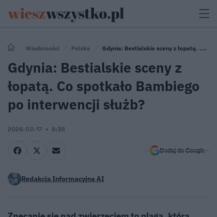
Wiadomości
Polska
Gdynia: Bestialskie sceny z łopatą. Co
spotkało Bambiego po interwencji służb?
Gdynia: Bestialskie sceny z
łopatą. Co spotkało Bambiego
po interwencji służb?
2026-02-17
8:36
Dodaj do Google
Redakcja Informacyjna AI
Znęcanie się nad zwierzęciem to plaga, która