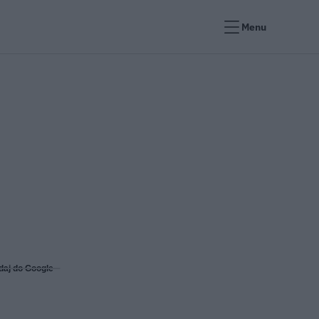
Menu
daj do Google