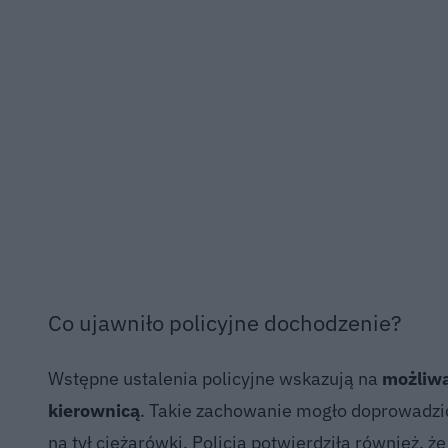
Co ujawniło policyjne dochodzenie?
Wstępne ustalenia policyjne wskazują na
możliwą
kierownicą
. Takie zachowanie mogło doprowadzić
na tył ciężarówki. Policja potwierdziła również, że