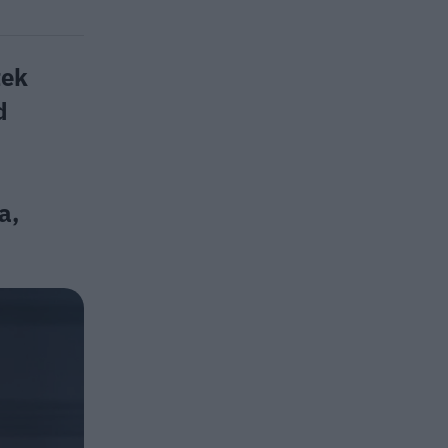
tek
d
a,