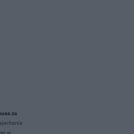
busa za
ajechania
źwi w