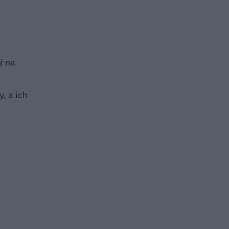
ż na
, a ich