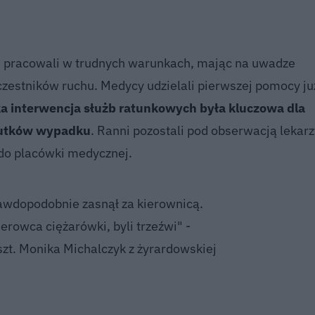
ze pracowali w trudnych warunkach, mając na uwadze
zestników ruchu. Medycy udzielali pierwszej pomocy ju
a interwencja służb ratunkowych była kluczowa dla
skutków wypadku
. Ranni pozostali pod obserwacją lekarzy
 do placówki medycznej.
awdopodobnie zasnął za kierownicą.
ierowca ciężarówki, byli trzeźwi" -
szt. Monika Michalczyk z żyrardowskiej