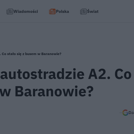
Wiadomości
Polska
Świat
2. Co stało się z busem w Baranowie?
 autostradzie A2. Co
m w Baranowie?
Do