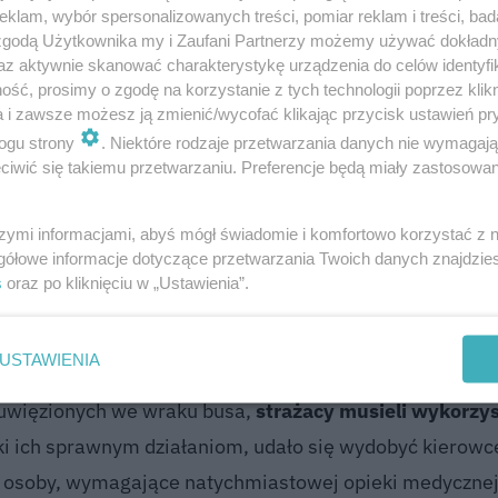
ne na miejsce zdarzenia, aby udzielić pomocy poszkod
klam, wybór spersonalizowanych treści, pomiar reklam i treści, bad
 zgodą Użytkownika my i Zaufani Partnerzy możemy używać dokład
az aktywnie skanować charakterystykę urządzenia do celów identyfi
ść, prosimy o zgodę na korzystanie z tych technologii poprzez klikn
a i zawsze możesz ją zmienić/wycofać klikając przycisk ustawień pr
ochód ciężarowy przez pewien odcinek
ogu strony
. Niektóre rodzaje przetwarzania danych nie wymagaj
sobą busa" - relacjonuje w rozmowie z se.pl i
iwić się takiemu przetwarzaniu. Preferencje będą miały zastosowanie
Jarosław Belina, oficer prasowy komendanta
wowej Straży Pożarnej w Żyrardowie.
szymi informacjami, abyś mógł świadomie i komfortowo korzystać z
gółowe informacje dotyczące przetwarzania Twoich danych znajdzi
s
oraz po kliknięciu w „Ustawienia”.
USTAWIENIA
e zastępy straży pożarnej, które stanęły przed trudnym
uwięzionych we wraku busa,
strażacy musieli wykorzy
ęki ich sprawnym działaniom, udało się wydobyć kierowc
 osoby, wymagające natychmiastowej opieki medycznej,