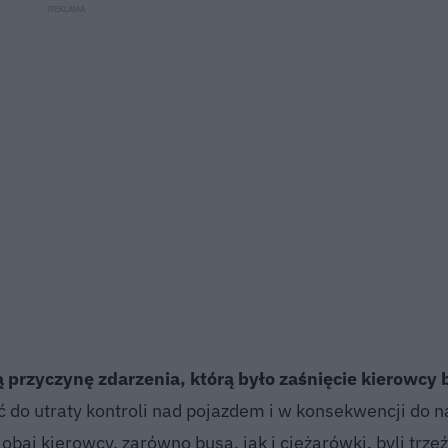
 przyczynę zdarzenia, którą było zaśnięcie kierowcy 
 do utraty kontroli nad pojazdem i w konsekwencji do n
 obaj kierowcy, zarówno busa, jak i ciężarówki, byli trze