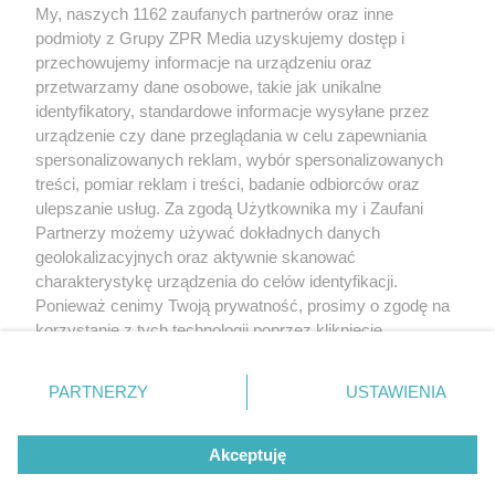
My, naszych 1162 zaufanych partnerów oraz inne
podmioty z Grupy ZPR Media uzyskujemy dostęp i
przechowujemy informacje na urządzeniu oraz
przetwarzamy dane osobowe, takie jak unikalne
identyfikatory, standardowe informacje wysyłane przez
urządzenie czy dane przeglądania w celu zapewniania
spersonalizowanych reklam, wybór spersonalizowanych
Żaden utwór zamieszczony w serwisie nie może być powielany i
treści, pomiar reklam i treści, badanie odbiorców oraz
rozpowszechniany lub dalej rozpowszechniany w jakikolwiek sposób (w tym
także elektroniczny lub mechaniczny) na jakimkolwiek polu eksploatacji w
ulepszanie usług. Za zgodą Użytkownika my i Zaufani
jakiejkolwiek formie, włącznie z umieszczaniem w Internecie bez pisemnej
Partnerzy możemy używać dokładnych danych
zgody właściciela praw. Jakiekolwiek użycie lub wykorzystanie utworów w
całości lub w części z naruszeniem prawa, tzn. bez właściwej zgody, jest
geolokalizacyjnych oraz aktywnie skanować
zabronione pod groźbą kary i może być ścigane prawnie.
charakterystykę urządzenia do celów identyfikacji.
Ponieważ cenimy Twoją prywatność, prosimy o zgodę na
korzystanie z tych technologii poprzez kliknięcie
„Akceptuję”. Zgoda jest dobrowolna i zawsze możesz ją
zmienić/wycofać klikając przycisk ustawień prywatności
O nas
PARTNERZY
USTAWIENIA
znajdujący się w lewym dolnym rogu strony
. Niektóre
Informacje prawne
rodzaje przetwarzania danych nie wymagają zgody
Akceptuję
użytkownika, ale masz prawo sprzeciwić się takiemu
przetwarzaniu. Preferencje będą miały zastosowanie tylko