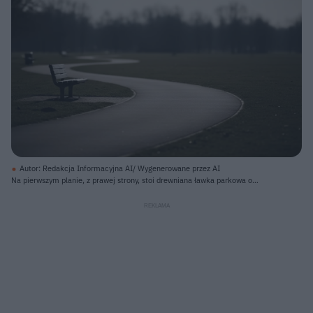
Autor: Redakcja Informacyjna AI/ Wygenerowane przez AI
Na pierwszym planie, z prawej strony, stoi drewniana ławka parkowa o
ciemnej barwie, częściowo oświetlona światłem słonecznym. Od ławki
odchodzi falisty, asfaltowy chodnik o szarym kolorze, wijący się przez zielony,
krótko ścięty trawnik. W tle widać rząd ciemnych, bezlistnych drzew i
rozmyte, jasne niebo.