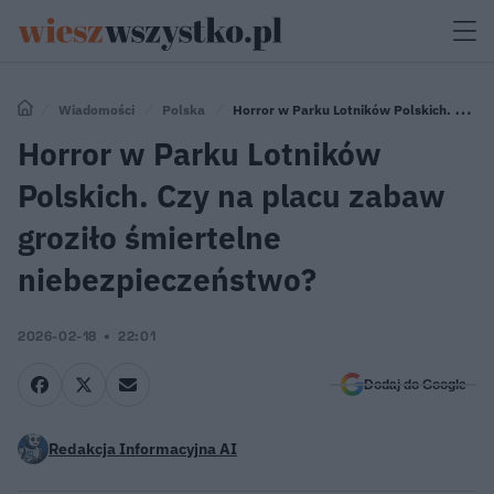
Wiadomości
Polska
Horror w Parku Lotników Polskich. Czy
na placu zabaw groziło śmiertelne niebezpieczeństwo?
Horror w Parku Lotników
Polskich. Czy na placu zabaw
groziło śmiertelne
niebezpieczeństwo?
2026-02-18
22:01
Dodaj do Google
Redakcja Informacyjna AI