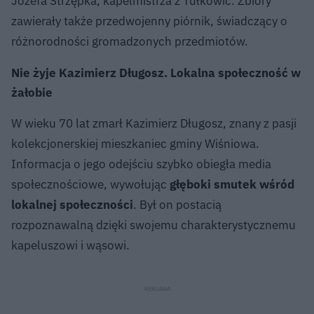
Józefa Strzępka, kapelmistrza z Tułkowic. Zbiory
zawierały także przedwojenny piórnik, świadczący o
różnorodności gromadzonych przedmiotów.
Nie żyje Kazimierz Długosz. Lokalna społeczność w
żałobie
W wieku 70 lat zmarł Kazimierz Długosz, znany z pasji
kolekcjonerskiej mieszkaniec gminy Wiśniowa.
Informacja o jego odejściu szybko obiegła media
społecznościowe, wywołując
głęboki smutek wśród
lokalnej społeczności
. Był on postacią
rozpoznawalną dzięki swojemu charakterystycznemu
kapeluszowi i wąsowi.