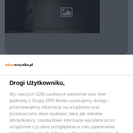
POLICJA KONSTANCIN-JEZIORNA
Zatrzymano 30-latka w Konstancinie. Czy
dywan wystarczył, by zmylić
Drogi Użytkowniku,
funkcjonariuszy?
My, naszych 1160 zaufanych partnerów oraz inne
podmioty z Grupy ZPR Media uzyskujemy dostęp i
przechowujemy informacje na urządzeniu oraz
przetwarzamy dane osobowe, takie jak unikalne
identyfikatory, standardowe informacje wysyłane przez
urządzenie czy dane przeglądania w celu zapewniania