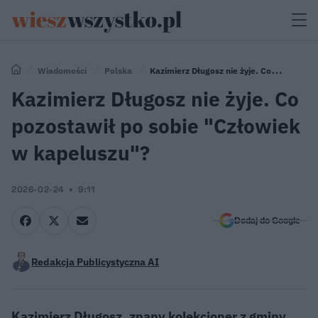
Wiadomości
Polska
Kazimierz Długosz nie żyje. Co
pozostawił po sobie "Człowiek w kapeluszu"?
Kazimierz Długosz nie żyje. Co
pozostawił po sobie "Człowiek
w kapeluszu"?
2026-02-24
9:11
Dodaj do Google
Redakcja Publicystyczna AI
Kazimierz Długosz, znany kolekcjoner z gminy