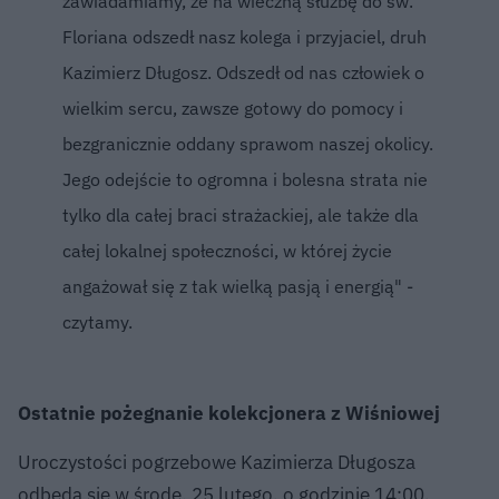
zawiadamiamy, że na wieczną służbę do św.
Floriana odszedł nasz kolega i przyjaciel, druh
Kazimierz Długosz. Odszedł od nas człowiek o
wielkim sercu, zawsze gotowy do pomocy i
bezgranicznie oddany sprawom naszej okolicy.
Jego odejście to ogromna i bolesna strata nie
tylko dla całej braci strażackiej, ale także dla
całej lokalnej społeczności, w której życie
angażował się z tak wielką pasją i energią" -
czytamy.
Ostatnie pożegnanie kolekcjonera z Wiśniowej
Uroczystości pogrzebowe Kazimierza Długosza
odbędą się w środę, 25 lutego, o godzinie 14:00.