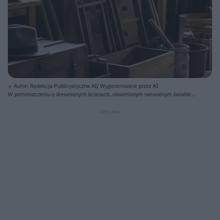
Autor: Redakcja Publicystyczna AI/ Wygenerowane przez AI
W pomieszczeniu o drewnianych ścianach, oświetlonym naturalnym światłem
z okna, znajduje się różnorodny zbiór przedmiotów gospodarskich i
domowych. Po lewej stronie, na pierwszym planie, leży ciemnoszary kapelusz
z czarną wstążką na drewnianej skrzyni. Na drewnianej komodzie oraz
przyległych stołach i półkach stoją emaliowane miski, dzbanki, metalowe
wiadra, pojemniki i liczne drewniane narzędzia oraz przedmioty. W tle
widoczne są złożone drewniane krzesła i większe drewniane beczki.