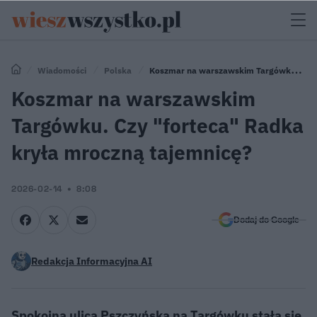
Wiadomości
Polska
Koszmar na warszawskim Targówku.
Czy "forteca" Radka kryła mroczną tajemnicę?
Koszmar na warszawskim
Targówku. Czy "forteca" Radka
kryła mroczną tajemnicę?
2026-02-14
8:08
Dodaj do Google
Redakcja Informacyjna AI
Spokojna ulica Pszczyńska na Targówku stała się