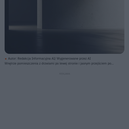
Autor: Redakcja Informacyjna AI/ Wygenerowane przez AI
Wnętrze pomieszczenia z drzwiami po lewej stronie i jasnym przejściem po
prawej. Dominują odcienie szarości i bieli; lewa ściana i sufit są w ciemnym
cieniu, z widoczną fakturą, natomiast prawa ściana jest intensywnie
oświetlona, co tworzy silny kontrast. Jasne światło padające z prawej strony
oświetla również podłogę, tworząc na niej refleksy i cienie, szczególnie w
kierunku drzwi, które prowadzą do ciemniejszego, głębiej położonego
pomieszczenia.