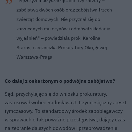
"Mężczyzna usłyszał łącznie trzy zarzuty –
zabójstwa dwóch osób oraz zabójstwa trzech
zwierząt domowych. Nie przyznał się do
zarzucanych mu czynów i odmówił składania
wyjaśnień" – powiedziała prok. Karolina
Staros, rzeczniczka Prokuratury Okręgowej
Warszawa-Praga.
Co dalej z oskarżonym o podwójne zabójstwo?
Sąd, przychylając się do wniosku prokuratury,
zastosował wobec Radosława J. trzymiesięczny areszt
tymczasowy. To standardowy środek zapobiegawczy
w sprawach o tak poważne przestępstwa, dający czas
na zebranie dalszych dowodów i przeprowadzenie