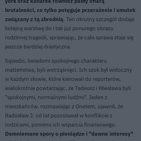
york oraz kanarek również padły ofiarą
brutalności, co tylko potęguje przerażenie i smutek
związany z tą zbrodnią
. Ten okrutny szczegół dodaje
kolejną warstwę do i tak już ponurego obrazu
rodzinnej tragedii, sprawiając, że cała sprawa staje się
jeszcze bardziej drastyczna.
Sąsiedzi, świadomi spokojnego charakteru
małżeństwa, byli wstrząśnięci. Ich szok był widoczny
w każdym słowie, które kierowali do reporterów,
wielokrotnie powtarzając, że Tadeusz i Wiesława byli
"spokojnymi, normalnymi ludźmi". Jeden z
mieszkańców, rozmawiając z Onetem, ujawnił, że
Radosław J. od lat pozostawał w konflikcie z
rodzicami, pomimo ich wsparcia finansowego.
Domniemane spory o pieniądze i "dawne interesy"