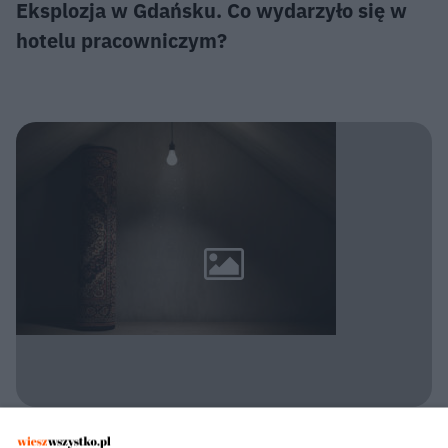
Eksplozja w Gdańsku. Co wydarzyło się w
hotelu pracowniczym?
POLICJA KONSTANCIN-JEZIORNA