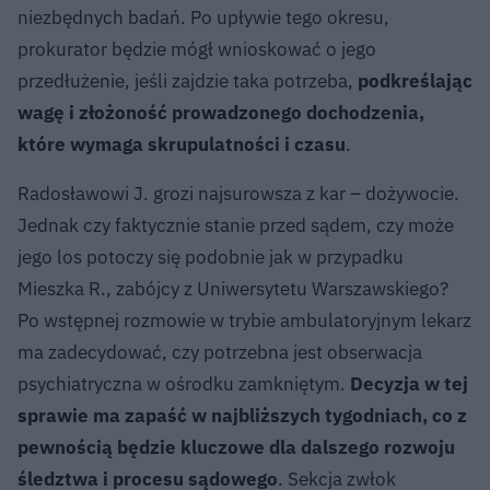
niezbędnych badań. Po upływie tego okresu,
prokurator będzie mógł wnioskować o jego
przedłużenie, jeśli zajdzie taka potrzeba,
podkreślając
wagę i złożoność prowadzonego dochodzenia,
które wymaga skrupulatności i czasu
.
Radosławowi J. grozi najsurowsza z kar – dożywocie.
Jednak czy faktycznie stanie przed sądem, czy może
jego los potoczy się podobnie jak w przypadku
Mieszka R., zabójcy z Uniwersytetu Warszawskiego?
Po wstępnej rozmowie w trybie ambulatoryjnym lekarz
ma zadecydować, czy potrzebna jest obserwacja
psychiatryczna w ośrodku zamkniętym.
Decyzja w tej
sprawie ma zapaść w najbliższych tygodniach, co z
pewnością będzie kluczowe dla dalszego rozwoju
śledztwa i procesu sądowego
. Sekcja zwłok