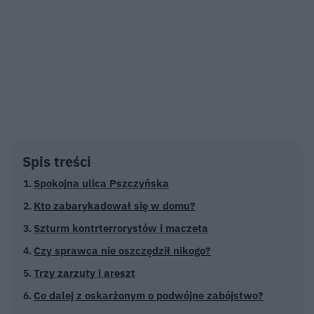
Spis treści
Spokojna ulica Pszczyńska
Kto zabarykadował się w domu?
Szturm kontrterrorystów i maczeta
Czy sprawca nie oszczędził nikogo?
Trzy zarzuty i areszt
Co dalej z oskarżonym o podwójne zabójstwo?