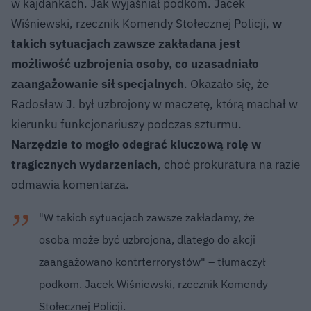
w kajdankach. Jak wyjaśniał podkom. Jacek
Wiśniewski, rzecznik Komendy Stołecznej Policji,
w
takich sytuacjach zawsze zakładana jest
możliwość uzbrojenia osoby, co uzasadniało
zaangażowanie sił specjalnych
. Okazało się, że
Radosław J. był uzbrojony w maczetę, którą machał w
kierunku funkcjonariuszy podczas szturmu.
Narzędzie to mogło odegrać kluczową rolę w
tragicznych wydarzeniach
, choć prokuratura na razie
odmawia komentarza.
"W takich sytuacjach zawsze zakładamy, że
osoba może być uzbrojona, dlatego do akcji
zaangażowano kontrterrorystów" – tłumaczył
podkom. Jacek Wiśniewski, rzecznik Komendy
Stołecznej Policji.