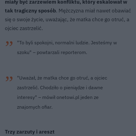
miały być zarzewiem konfliktu, który eskalował w
tak tragiczny sposób
. Mężczyzna miał nawet obawiać
się o swoje życie, uważając, że matka chce go otruć, a
ojciec zastrzelić.
"To byli spokojni, normalni ludzie. Jesteśmy w
szoku" – powtarzali reporterom.
"Uważał, że matka chce go otruć, a ojciec
zastrzelić. Chodziło o pieniądze i dawne
interesy" – mówił onetowi.pl jeden ze
znajomych ofiar.
Trzy zarzuty i areszt