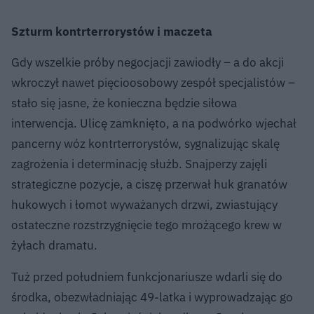
Szturm kontrterrorystów i maczeta
Gdy wszelkie próby negocjacji zawiodły – a do akcji
wkroczył nawet pięcioosobowy zespół specjalistów –
stało się jasne, że konieczna będzie siłowa
interwencja. Ulicę zamknięto, a na podwórko wjechał
pancerny wóz kontrterrorystów, sygnalizując skalę
zagrożenia i determinację służb. Snajperzy zajęli
strategiczne pozycje, a ciszę przerwał huk granatów
hukowych i łomot wyważanych drzwi, zwiastujący
ostateczne rozstrzygnięcie tego mrożącego krew w
żyłach dramatu.
Tuż przed południem funkcjonariusze wdarli się do
środka, obezwładniając 49-latka i wyprowadzając go