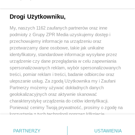
Zatrzymano 30-latka w Konstancinie. Czy
dywan wystarczył, by zmylić
Drogi Użytkowniku,
funkcjonariuszy?
My, naszych 1162 zaufanych partnerów oraz inne
podmioty z Grupy ZPR Media uzyskujemy dostęp i
przechowujemy informacje na urządzeniu oraz
przetwarzamy dane osobowe, takie jak unikalne
identyfikatory, standardowe informacje wysyłane przez
urządzenie czy dane przeglądania w celu zapewniania
spersonalizowanych reklam, wybór spersonalizowanych
Żaden utwór zamieszczony w serwisie nie może być powielany i
treści, pomiar reklam i treści, badanie odbiorców oraz
rozpowszechniany lub dalej rozpowszechniany w jakikolwiek sposób (w tym
także elektroniczny lub mechaniczny) na jakimkolwiek polu eksploatacji w
ulepszanie usług. Za zgodą Użytkownika my i Zaufani
jakiejkolwiek formie, włącznie z umieszczaniem w Internecie bez pisemnej
Partnerzy możemy używać dokładnych danych
zgody właściciela praw. Jakiekolwiek użycie lub wykorzystanie utworów w
całości lub w części z naruszeniem prawa, tzn. bez właściwej zgody, jest
geolokalizacyjnych oraz aktywnie skanować
zabronione pod groźbą kary i może być ścigane prawnie.
charakterystykę urządzenia do celów identyfikacji.
Ponieważ cenimy Twoją prywatność, prosimy o zgodę na
korzystanie z tych technologii poprzez kliknięcie
„Akceptuję”. Zgoda jest dobrowolna i zawsze możesz ją
zmienić/wycofać klikając przycisk ustawień prywatności
O nas
PARTNERZY
USTAWIENIA
znajdujący się w lewym dolnym rogu strony
. Niektóre