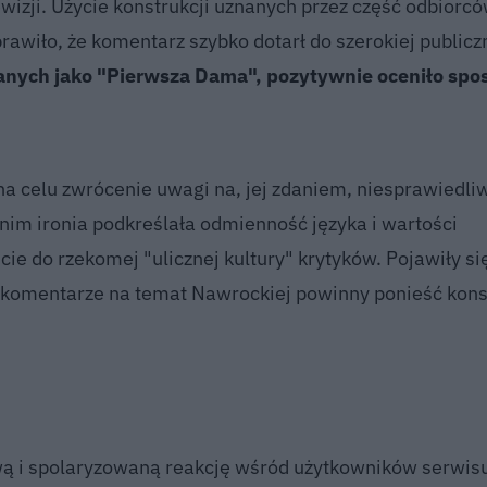
wizji. Użycie konstrukcji uznanych przez część odbiorcó
wiło, że komentarz szybko dotarł do szerokiej publicz
anych jako "Pierwsza Dama", pozytywnie oceniło spo
na celu zwrócenie uwagi na, jej zdaniem, niesprawiedli
im ironia podkreślała odmienność języka i wartości
e do rzekomej "ulicznej kultury" krytyków. Pojawiły si
we komentarze na temat Nawrockiej powinny ponieść ko
ą i spolaryzowaną reakcję wśród użytkowników serwisu