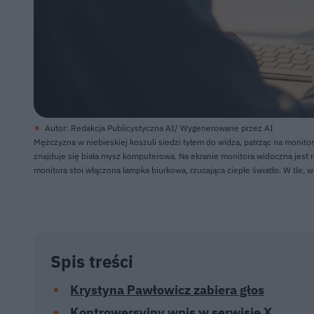
Autor: Redakcja Publicystyczna AI/ Wygenerowane przez AI
Mężczyzna w niebieskiej koszuli siedzi tyłem do widza, patrząc na monitor
znajduje się biała mysz komputerowa. Na ekranie monitora widoczna jest 
monitora stoi włączona lampka biurkowa, rzucająca ciepłe światło. W tle, w 
Spis treści
Krystyna Pawłowicz zabiera głos
Kontrowersyjny wpis w serwisie X