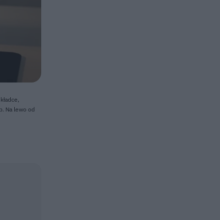
dkładce,
b. Na lewo od