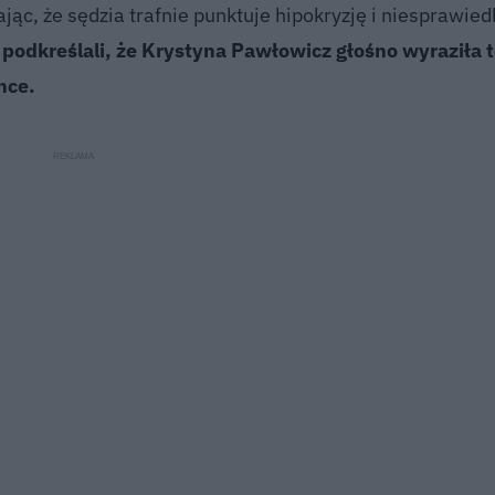
jąc, że sędzia trafnie punktuje hipokryzję i niesprawied
podkreślali, że Krystyna Pawłowicz głośno wyraziła t
nce.