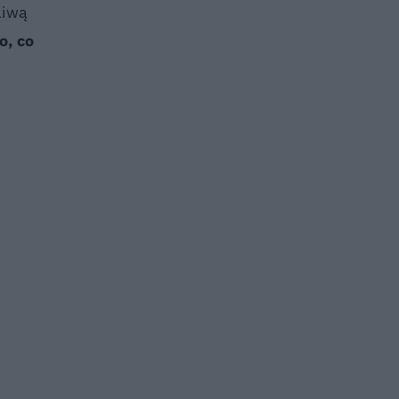
liwą
o, co