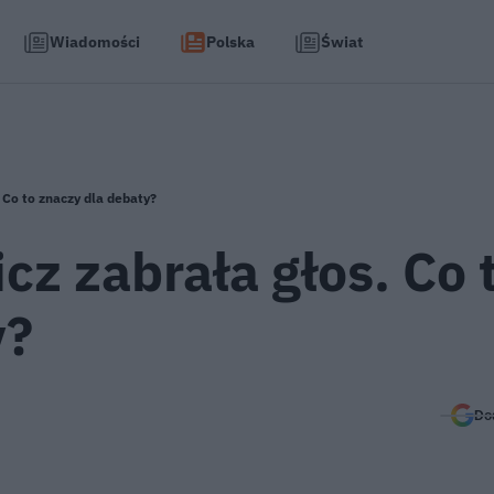
Wiadomości
Polska
Świat
 Co to znaczy dla debaty?
z zabrała głos. Co 
y?
Do