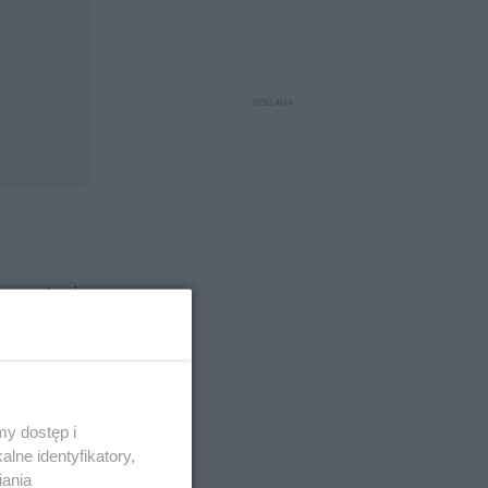
ą postacią
wyrażała
y dostęp i
lne identyfikatory,
 zyskała
iania