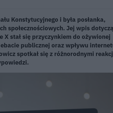
ału Konstytucyjnego i była posłanka,
h społecznościowych. Jej wpis dotycz
e X stał się przyczynkiem do ożywionej
debacie publicznej oraz wpływu internet
wicz spotkał się z różnorodnymi reakc
ypowiedzi.