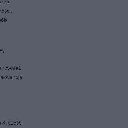
w za
ności.
sób
wą
ę również
nsekwencje
 X. Część