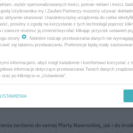
klam, wybór spersonalizowanych treści, pomiar reklam i treści, bad
zapalnym dla szerokiej dyskusji dotyczącej granic ję
 zgodą Użytkownika my i Zaufani Partnerzy możemy używać dokład
dań w internecie. Wpis Pawłowicz koncentrował się na
az aktywnie skanować charakterystykę urządzenia do celów identyfi
ść, prosimy o zgodę na korzystanie z tych technologii poprzez klikn
padła na nią po jej wcześniejszym publicznym wystąpien
a i zawsze możesz ją zmienić/wycofać klikając przycisk ustawień pr
ogu strony
. Niektóre rodzaje przetwarzania danych nie wymagaj
iwić się takiemu przetwarzaniu. Preferencje będą miały zastosowanie
, ceniąca życie,rodzinę, mająca dorobek w
wodzie, która wychowała 3 dzieci wg
szymi informacjami, abyś mógł świadomie i komfortowo korzystać z
inna się odzywać". Nie umie z "wdziękiem"
gółowe informacje dotyczące przetwarzania Twoich danych znajdzi
licznej kultury. No, nie umie rzucić
s
oraz po kliknięciu w „Ustawienia”.
 Augustynek czy Lempart. "Brzydko mówi"
USTAWIENIA
ienia zarówno do samej Marty Nawrockiej, jak i do śro