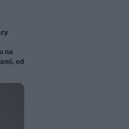
ący
u na
jami, od