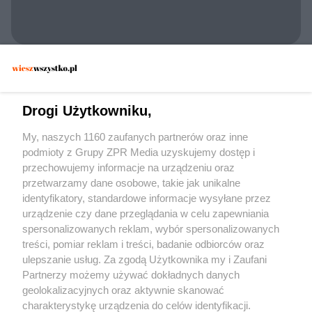
POLICJA KONSTANCIN-JEZIORNA
Zatrzymano 30-latka w Konstancinie. Czy
dywan wystarczył, by zmylić
Drogi Użytkowniku,
funkcjonariuszy?
My, naszych 1160 zaufanych partnerów oraz inne
podmioty z Grupy ZPR Media uzyskujemy dostęp i
przechowujemy informacje na urządzeniu oraz
przetwarzamy dane osobowe, takie jak unikalne
identyfikatory, standardowe informacje wysyłane przez
urządzenie czy dane przeglądania w celu zapewniania
spersonalizowanych reklam, wybór spersonalizowanych
Żaden utwór zamieszczony w serwisie nie może być powielany i
treści, pomiar reklam i treści, badanie odbiorców oraz
rozpowszechniany lub dalej rozpowszechniany w jakikolwiek sposób (w tym
także elektroniczny lub mechaniczny) na jakimkolwiek polu eksploatacji w
ulepszanie usług. Za zgodą Użytkownika my i Zaufani
jakiejkolwiek formie, włącznie z umieszczaniem w Internecie bez pisemnej
Partnerzy możemy używać dokładnych danych
zgody właściciela praw. Jakiekolwiek użycie lub wykorzystanie utworów w
całości lub w części z naruszeniem prawa, tzn. bez właściwej zgody, jest
geolokalizacyjnych oraz aktywnie skanować
zabronione pod groźbą kary i może być ścigane prawnie.
charakterystykę urządzenia do celów identyfikacji.