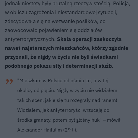
jednak niestety były brutalną rzeczywistością. Policja,
w obliczu zagrożenia i niestandardowej sytuacji,
zdecydowała się na wezwanie posiłków, co
zaowocowało pojawieniem się oddziałów
antyterrorystycznych.
Skala operacji zaskoczyła
nawet najstarszych mieszkańców, którzy zgodnie
przyznali, że nigdy w życiu nie byli świadkami
podobnego pokazu siły i determinacji służb.
"Mieszkam w Polsce od ośmiu lat, a w tej
okolicy od pięciu. Nigdy w życiu nie widziałem
takich scen, jakie się tu rozegrały nad ranem!
Widziałem, jak antyterroryści wrzucają do
środka granaty, potem był głośny huk" – mówił
Aleksander Hajfulim (29 l.).