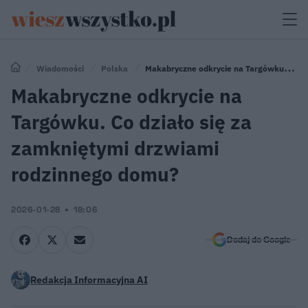
Wiadomości
Polska
Makabryczne odkrycie na Targówku. Co
działo się za zamkniętymi drzwiami rodzinnego domu?
Makabryczne odkrycie na
Targówku. Co działo się za
zamkniętymi drzwiami
rodzinnego domu?
2026-01-28
18:06
Dodaj do Google
Redakcja Informacyjna AI