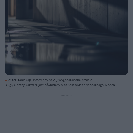
Autor: Redakcja Informacyjna AI/ Wygenerowane przez AI
Długi, ciemny korytarz jest oświetlony blaskiem światła widocznego w oddali,
odbijającego się w kałuży na pierwszym planie po lewej stronie. Na prawej
ścianie, wykonanej z pionowych drewnianych paneli, widać długi, ostry cień w
kształcie litery 'L', rzucany przez niewidoczną strukturę. Podłoga składa się z
prostokątnych, ciemnych płyt. Całość utrzymana jest w chłodnych, ciemnych
barwach z wyjątkiem oddalonego punktu świetlnego.