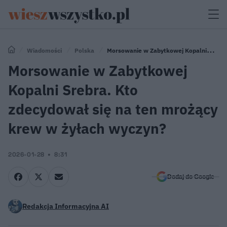
Wiadomości
Polska
Morsowanie w Zabytkowej Kopalni
Srebra. Kto zdecydował się na ten mrożący krew w żyłach wyczyn?
Morsowanie w Zabytkowej
Kopalni Srebra. Kto
zdecydował się na ten mrożący
krew w żyłach wyczyn?
2026-01-28
8:31
Dodaj do Google
Redakcja Informacyjna AI