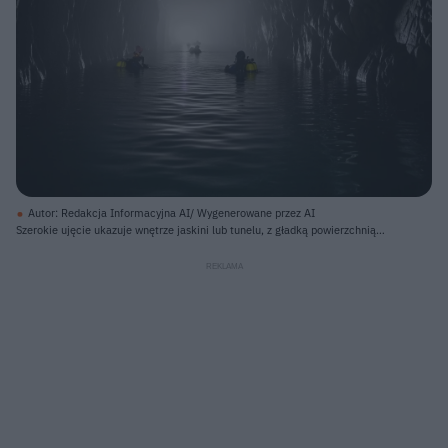
Autor: Redakcja Informacyjna AI/ Wygenerowane przez AI
Szerokie ujęcie ukazuje wnętrze jaskini lub tunelu, z gładką powierzchnią
ciemnej wody wypełniającą dół kadru i skalistymi, nieregularnymi ścianami
po bokach oraz sklepieniem. Na wodzie płyną co najmniej cztery osoby
ubrane w ciemne stroje nurkowe z żółtymi akwalungami, poruszające się w
kierunku intensywnego białego światła w oddali, które wyłania się zza mgły.
Nad wodą, wzdłuż lewej górnej części tunelu, widać cienką, jasną linkę
biegnącą w stronę światła, a tekstura skał jest widoczna dzięki odbiciom
światła od mokrych powierzchni.