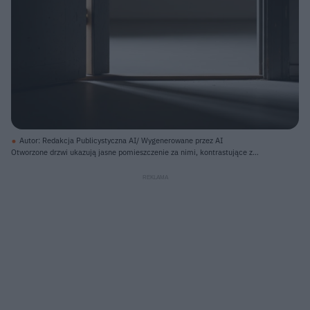
Autor: Redakcja Publicystyczna AI/ Wygenerowane przez AI
Otworzone drzwi ukazują jasne pomieszczenie za nimi, kontrastujące z
ciemnym i słabo oświetlonym pomieszczeniem na pierwszym planie. Po lewej
stronie widoczny jest ciemny panel drzwi, a pośrodku cienka, pionowa
szczelina intensywnego światła. Na podłodze widoczne są cienie rozciągające
się od progu do przodu, zaś za drzwiami rozciąga się przestronna, jasnoszara
przestrzeń podłogi i ścian.