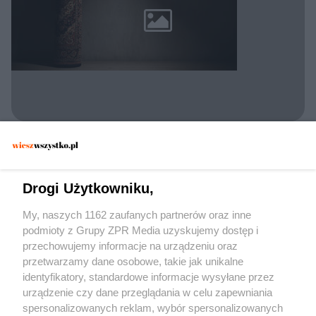
POLICJA KONSTANCIN-JEZIORNA
Zatrzymano 30-latka w Konstancinie. Czy
dywan wystarczył, by zmylić
Drogi Użytkowniku,
funkcjonariuszy?
My, naszych 1162 zaufanych partnerów oraz inne
podmioty z Grupy ZPR Media uzyskujemy dostęp i
przechowujemy informacje na urządzeniu oraz
przetwarzamy dane osobowe, takie jak unikalne
identyfikatory, standardowe informacje wysyłane przez
urządzenie czy dane przeglądania w celu zapewniania
spersonalizowanych reklam, wybór spersonalizowanych
Żaden utwór zamieszczony w serwisie nie może być powielany i