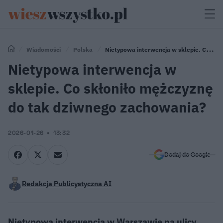
Wiadomości
Polska
Nietypowa interwencja w sklepie. Co
skłoniło mężczyznę do tak dziwnego zachowania?
Nietypowa interwencja w
sklepie. Co skłoniło mężczyznę
do tak dziwnego zachowania?
2026-01-26
13:32
Dodaj do Google
Redakcja Publicystyczna AI
Nietypowa interwencja w Warszawie na ulicy