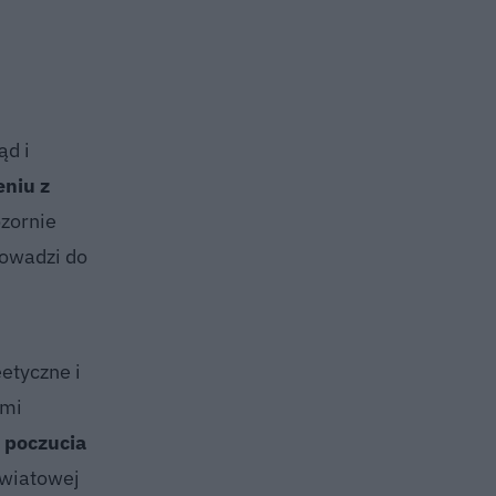
ąd i
eniu z
zornie
rowadzi do
etyczne i
ymi
 poczucia
wiatowej