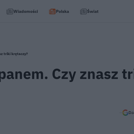
Wiadomości
Polska
Świat
 triki krętaczy?
anem. Czy znasz tr
Do