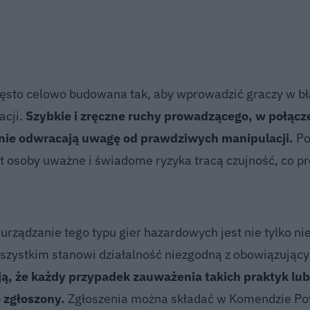
ęsto celowo budowana tak, aby wprowadzić graczy w bł
acji.
Szybkie i zręczne ruchy prowadzącego, w połącz
znie odwracają uwagę od prawdziwych manipulacji.
Po
et osoby uważne i świadome ryzyka tracą czujność, co p
rządzanie tego typu gier hazardowych jest nie tylko nie
szystkim stanowi działalność niezgodną z obowiązując
ą, że każdy przypadek zauważenia takich praktyk lub
 zgłoszony.
Zgłoszenia można składać w Komendzie Po