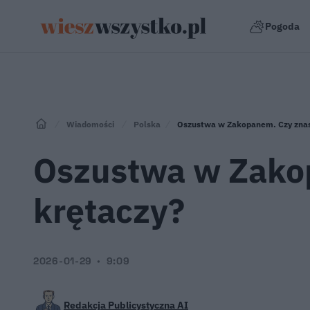
Pogoda
Wiadomości
Polska
Oszustwa w Zakopanem. Czy znasz
Oszustwa w Zakop
krętaczy?
2026-01-29
9:09
Redakcja Publicystyczna AI