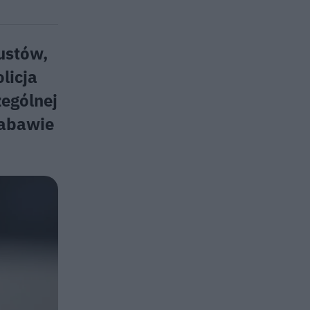
ustów,
licja
zególnej
zabawie