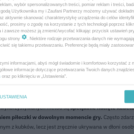
klam, wybór spersonalizowanych treści, pomiar reklam i treści, bad
 zgodą Użytkownika my i Zaufani Partnerzy możemy używać dokład
az aktywnie skanować charakterystykę urządzenia do celów identyfi
ść, prosimy o zgodę na korzystanie z tych technologii poprzez klikn
a i zawsze możesz ją zmienić/wycofać klikając przycisk ustawień pr
ć wyjątkowo proste i intuicyjne dla obserwatora. Na
ogu strony
. Niektóre rodzaje przetwarzania danych nie wymagaj
iwić się takiemu przetwarzaniu. Preferencje będą miały zastosowanie
, a pod jednym z nich mała kulka lub inny drobny przedm
iem gracza jest wskazanie, pod którym z nich w dan
szymi informacjami, abyś mógł świadomie i komfortowo korzystać z
owy wybór obiecywana jest zazwyczaj szybka i atrakcyj
gółowe informacje dotyczące przetwarzania Twoich danych znajdzi
yka.
s
oraz po kliknięciu w „Ustawienia”.
USTAWIENIA
wanych technik i trików, które zapewniają im pełną kon
e wykorzystywanych metod są
specjalnie nacięte kubecz
niem piłeczki w dowolnym momencie gry.
Często zdarz
dnym z kubków, lecz jest zręcznie ukrywana w dłoni osob