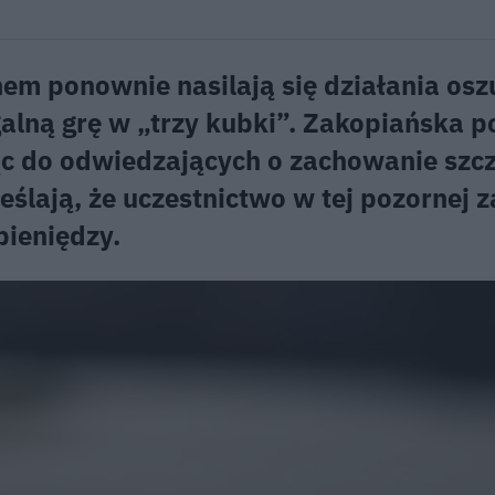
m ponownie nasilają się działania osz
alną grę w „trzy kubki”. Zakopiańska po
jąc do odwiedzających o zachowanie szc
eślają, że uczestnictwo w tej pozornej 
pieniędzy.