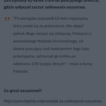
Zatrzymany 42-latek trafił do policyjnego aresztu,
gdzie usłyszał zarzut usiłowania oszustwa.
"Po pieniądze przyszedł 42-letni mężczyzna,
który podał się za prokuratora. Nie zdążył
jednak długo cieszyć się zdobyczą. Policjanci z
poznańskiego Wydziału Kryminalnego, od
dawna pracujący nad zwalczaniem tego typu
przestępstw, zatrzymali go krótko po
odebraniu 150 tysięcy złotych" - mówi z dumą
Paterski.
Co grozi oszustowi?
Mężczyzna będzie odpowiadał za usiłowanie oszustwa