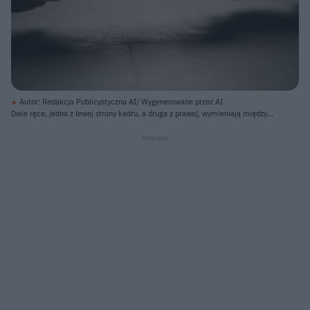
Autor: Redakcja Publicystyczna AI/ Wygenerowane przez AI
Dwie ręce, jedna z lewej strony kadru, a druga z prawej, wymieniają między
sobą plik banknotów, prawdopodobnie dolarów amerykańskich. Lewa ręka, z
rękawem koszuli widocznym w górnej części, podaje banknoty prawej ręce,
której rękaw jest ciemny i mniej wyraźny. Cała scena jest słabo oświetlona, co
akcentuje dłonie i banknoty, sprawiając wrażenie poufności transakcji. Tło
jest rozmyte, ciemne, z jaśniejszym, rozproszonym światłem w górnej części.