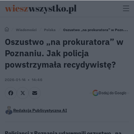
Wiadomości
Polska
Oszustwo „na prokuratora” w Poznaniu.
Jak policja powstrzymała recydywistę?
Oszustwo „na prokuratora” w
Poznaniu. Jak policja
powstrzymała recydywistę?
2026-01-14
14:46
Dodaj do Google
Redakcja Publicystyczna AI
Policjanci z Poznania udaremnili oszustwo „na