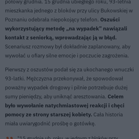
połowy grudnia. 15 grudnia ubiegłego roku, 93-letnia
mieszkanka jednego z bloków przy ulicy Bukowskiej w
Poznaniu odebrała niepokojący telefon.
Oszuści
wykorzystujący metodę „na wypadek” nawiązali
kontakt z seniorką, wprowadzając ją w błąd.
Scenariusz rozmowy był dokładnie zaplanowany, aby
wywołać u ofiary silne emocje i poczucie zagrożenia.
Pierwszy z oszustów podał się za ukochanego wnuczki
93-latki. Mężczyzna przekonywał, że spowodował
poważny wypadek drogowy i pilnie potrzebuje dużej
sumy pieniędzy, aby uniknąć aresztowania.
Celem
było wywołanie natychmiastowej reakcji i chęci
pomocy ze strony starszej kobiety.
Cała historia
miała uwiarygodnić prośbę o gotówkę.
"15 grudnia ub. roku, w jednym z bloków przy