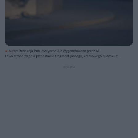
Autor: Redakcja Publicystyczna AI/ Wygenerowane przez AI
Lewa strona zdjęcia przedstawia fragment jasnego, kremowego budynku z
widocznymi poziomymi i pionowymi elementami architektonicznymi,
przypominającymi kolumny lub pilastry. U dołu fasady widoczne jest ciepłe,
żółte światło, rozjaśniające chodnik tuż przy krawędzi budynku. W centrum
obrazu znajduje się ciemnoszary chodnik, łagodnie przechodzący w ulicę, a w
tle, po prawej stronie, jedzie srebrne kombi z wyraźnie widocznym, okrągłym
światłem tylnej lampy. Całe tło, poza budynkiem i samochodem, jest
rozmazane i utrzymane w ciemnych, niebieskawo-szarych tonacjach,
sugerujących zmierzch lub noc.