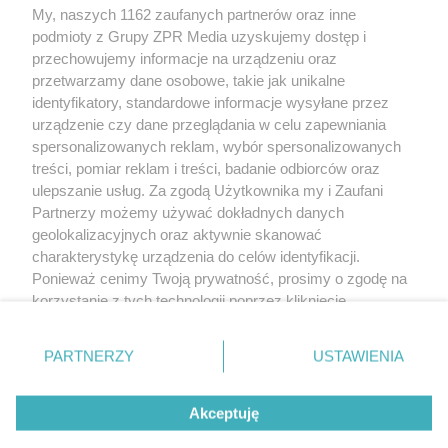
My, naszych 1162 zaufanych partnerów oraz inne
podmioty z Grupy ZPR Media uzyskujemy dostęp i
przechowujemy informacje na urządzeniu oraz
przetwarzamy dane osobowe, takie jak unikalne
identyfikatory, standardowe informacje wysyłane przez
urządzenie czy dane przeglądania w celu zapewniania
spersonalizowanych reklam, wybór spersonalizowanych
Żaden utwór zamieszczony w serwisie nie może być powielany i
treści, pomiar reklam i treści, badanie odbiorców oraz
rozpowszechniany lub dalej rozpowszechniany w jakikolwiek sposób (w tym
także elektroniczny lub mechaniczny) na jakimkolwiek polu eksploatacji w
ulepszanie usług. Za zgodą Użytkownika my i Zaufani
jakiejkolwiek formie, włącznie z umieszczaniem w Internecie bez pisemnej
Partnerzy możemy używać dokładnych danych
zgody właściciela praw. Jakiekolwiek użycie lub wykorzystanie utworów w
całości lub w części z naruszeniem prawa, tzn. bez właściwej zgody, jest
geolokalizacyjnych oraz aktywnie skanować
zabronione pod groźbą kary i może być ścigane prawnie.
charakterystykę urządzenia do celów identyfikacji.
Ponieważ cenimy Twoją prywatność, prosimy o zgodę na
korzystanie z tych technologii poprzez kliknięcie
„Akceptuję”. Zgoda jest dobrowolna i zawsze możesz ją
zmienić/wycofać klikając przycisk ustawień prywatności
O nas
PARTNERZY
USTAWIENIA
znajdujący się w lewym dolnym rogu strony
. Niektóre
Informacje prawne
rodzaje przetwarzania danych nie wymagają zgody
Akceptuję
użytkownika, ale masz prawo sprzeciwić się takiemu
przetwarzaniu. Preferencje będą miały zastosowanie tylko