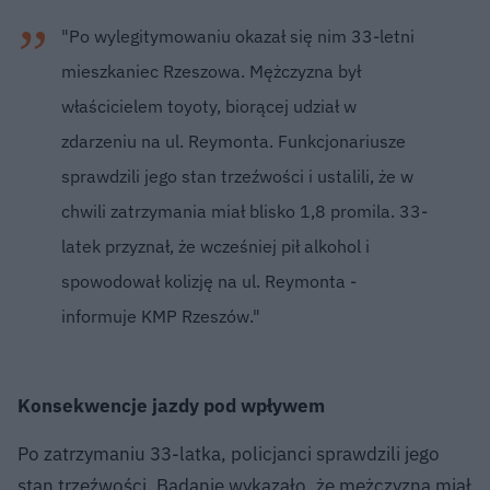
"Po wylegitymowaniu okazał się nim 33-letni
mieszkaniec Rzeszowa. Mężczyzna był
właścicielem toyoty, biorącej udział w
zdarzeniu na ul. Reymonta. Funkcjonariusze
sprawdzili jego stan trzeźwości i ustalili, że w
chwili zatrzymania miał blisko 1,8 promila. 33-
latek przyznał, że wcześniej pił alkohol i
spowodował kolizję na ul. Reymonta -
informuje KMP Rzeszów."
Konsekwencje jazdy pod wpływem
Po zatrzymaniu 33-latka, policjanci sprawdzili jego
stan trzeźwości. Badanie wykazało, że mężczyzna miał