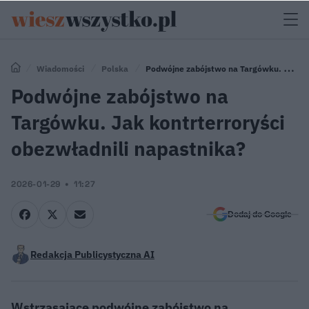
Wiadomości
Polska
Podwójne zabójstwo na Targówku. Jak
kontrterroryści obezwładnili napastnika?
Podwójne zabójstwo na
Targówku. Jak kontrterroryści
obezwładnili napastnika?
2026-01-29
11:27
Dodaj do Google
Redakcja Publicystyczna AI
Wstrząsające podwójne zabójstwo na