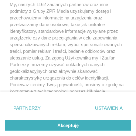
My, naszych 1162 zaufanych partnerów oraz inne
podmioty z Grupy ZPR Media uzyskujemy dostęp i
przechowujemy informacje na urządzeniu oraz
przetwarzamy dane osobowe, takie jak unikalne
identyfikatory, standardowe informacje wysyłane przez
urządzenie czy dane przeglądania w celu zapewniania
spersonalizowanych reklam, wybór spersonalizowanych
Żaden utwór zamieszczony w serwisie nie może być powielany i
treści, pomiar reklam i treści, badanie odbiorców oraz
rozpowszechniany lub dalej rozpowszechniany w jakikolwiek sposób (w tym
także elektroniczny lub mechaniczny) na jakimkolwiek polu eksploatacji w
ulepszanie usług. Za zgodą Użytkownika my i Zaufani
jakiejkolwiek formie, włącznie z umieszczaniem w Internecie bez pisemnej
Partnerzy możemy używać dokładnych danych
zgody właściciela praw. Jakiekolwiek użycie lub wykorzystanie utworów w
całości lub w części z naruszeniem prawa, tzn. bez właściwej zgody, jest
geolokalizacyjnych oraz aktywnie skanować
zabronione pod groźbą kary i może być ścigane prawnie.
charakterystykę urządzenia do celów identyfikacji.
Ponieważ cenimy Twoją prywatność, prosimy o zgodę na
korzystanie z tych technologii poprzez kliknięcie
„Akceptuję”. Zgoda jest dobrowolna i zawsze możesz ją
zmienić/wycofać klikając przycisk ustawień prywatności
O nas
PARTNERZY
USTAWIENIA
znajdujący się w lewym dolnym rogu strony
. Niektóre
Informacje prawne
rodzaje przetwarzania danych nie wymagają zgody
Akceptuję
użytkownika, ale masz prawo sprzeciwić się takiemu
przetwarzaniu. Preferencje będą miały zastosowanie tylko