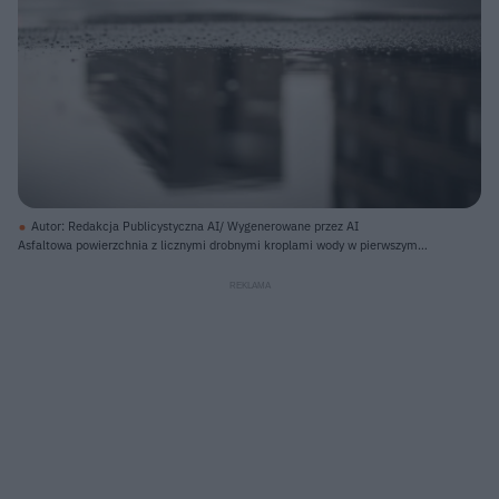
Autor: Redakcja Publicystyczna AI/ Wygenerowane przez AI
Asfaltowa powierzchnia z licznymi drobnymi kroplami wody w pierwszym
planie odbija zniekształcony obraz otoczenia. Na mokrej nawierzchni
widoczne są odbicia budynków, koloru szarego i brązowego, z ciemnymi
oknami, rozciągających się w tle. Na lewo, w oddali, zamglone światło
drogowe świeci na czerwono, poniżej niewyraźnego białego światła.
Delikatne, białe smugi deszczu przecinają powietrze na całej szerokości
kadru, a cała scena utrzymana jest w stonowanych odcieniach szarości i
brązu, z rozmyciem tła.