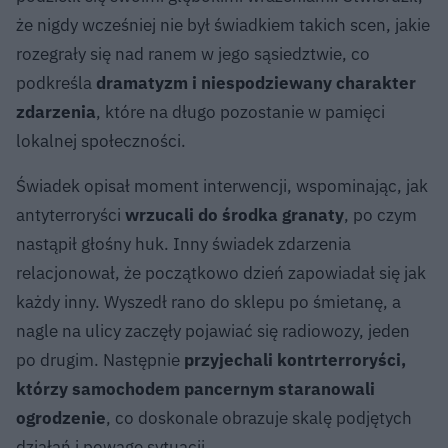
że nigdy wcześniej nie był świadkiem takich scen, jakie
rozegrały się nad ranem w jego sąsiedztwie, co
podkreśla
dramatyzm i niespodziewany charakter
zdarzenia
, które na długo pozostanie w pamięci
lokalnej społeczności.
Świadek opisał moment interwencji, wspominając, jak
antyterroryści
wrzucali do środka granaty
, po czym
nastąpił głośny huk. Inny świadek zdarzenia
relacjonował, że początkowo dzień zapowiadał się jak
każdy inny. Wyszedł rano do sklepu po śmietanę, a
nagle na ulicy zaczęły pojawiać się radiowozy, jeden
po drugim. Następnie
przyjechali kontrterroryści,
którzy samochodem pancernym staranowali
ogrodzenie
, co doskonale obrazuje skalę podjętych
działań i powagę sytuacji.