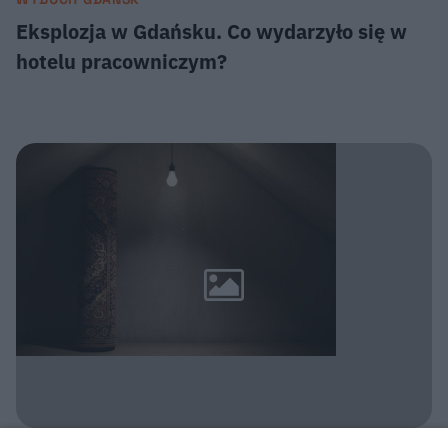
Eksplozja w Gdańsku. Co wydarzyło się w
hotelu pracowniczym?