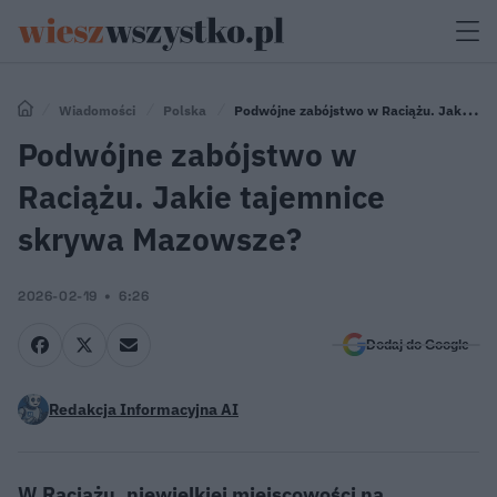
Wiadomości
Polska
Podwójne zabójstwo w Raciążu. Jakie
tajemnice skrywa Mazowsze?
Podwójne zabójstwo w
Raciążu. Jakie tajemnice
skrywa Mazowsze?
2026-02-19
6:26
Dodaj do Google
Redakcja Informacyjna AI
W Raciążu, niewielkiej miejscowości na