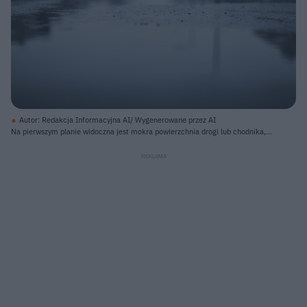
Autor: Redakcja Informacyjna AI/ Wygenerowane przez AI
Na pierwszym planie widoczna jest mokra powierzchnia drogi lub chodnika,
pokryta licznymi kroplami wody i kałużami, które odbijają otoczenie. W
oddali, po obu stronach centralnego punktu, zamazane kontury budynków
mieszkalnych i latarni ulicznych rysują się na tle jasnego, zachmurzonego
nieba. Na horyzoncie, w centrum kadru, wyróżniają się dwa rozmyte, okrągłe
światła: jedno czerwone po lewej i jedno niebieskie po prawej,
prawdopodobnie pochodzące od pojazdu, ich odbicia są również widoczne w
kałużach. Całość utrzymana jest w chłodnej palecie barw, dominują szarości i
błękity, co nadaje obrazowi melancholijny, deszczowy nastrój.