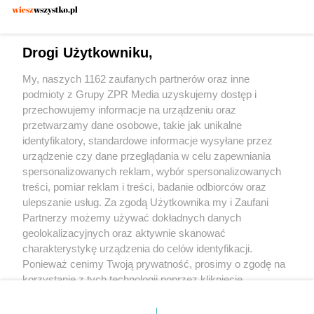
POLICJA KONSTANCIN-JEZIORNA
Zatrzymano 30-latka w Konstancinie. Czy
dywan wystarczył, by zmylić
Drogi Użytkowniku,
funkcjonariuszy?
My, naszych 1162 zaufanych partnerów oraz inne
podmioty z Grupy ZPR Media uzyskujemy dostęp i
przechowujemy informacje na urządzeniu oraz
przetwarzamy dane osobowe, takie jak unikalne
identyfikatory, standardowe informacje wysyłane przez
urządzenie czy dane przeglądania w celu zapewniania
spersonalizowanych reklam, wybór spersonalizowanych
Żaden utwór zamieszczony w serwisie nie może być powielany i
treści, pomiar reklam i treści, badanie odbiorców oraz
rozpowszechniany lub dalej rozpowszechniany w jakikolwiek sposób (w tym
także elektroniczny lub mechaniczny) na jakimkolwiek polu eksploatacji w
ulepszanie usług. Za zgodą Użytkownika my i Zaufani
jakiejkolwiek formie, włącznie z umieszczaniem w Internecie bez pisemnej
Partnerzy możemy używać dokładnych danych
zgody właściciela praw. Jakiekolwiek użycie lub wykorzystanie utworów w
całości lub w części z naruszeniem prawa, tzn. bez właściwej zgody, jest
geolokalizacyjnych oraz aktywnie skanować
zabronione pod groźbą kary i może być ścigane prawnie.
charakterystykę urządzenia do celów identyfikacji.
Ponieważ cenimy Twoją prywatność, prosimy o zgodę na
korzystanie z tych technologii poprzez kliknięcie
„Akceptuję”. Zgoda jest dobrowolna i zawsze możesz ją
zmienić/wycofać klikając przycisk ustawień prywatności