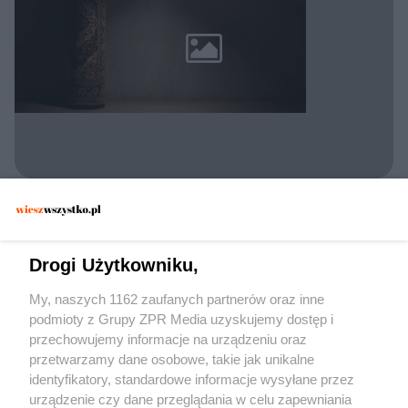
POLICJA KONSTANCIN-JEZIORNA
Zatrzymano 30-latka w Konstancinie. Czy
dywan wystarczył, by zmylić
Drogi Użytkowniku,
funkcjonariuszy?
My, naszych 1162 zaufanych partnerów oraz inne
podmioty z Grupy ZPR Media uzyskujemy dostęp i
przechowujemy informacje na urządzeniu oraz
przetwarzamy dane osobowe, takie jak unikalne
identyfikatory, standardowe informacje wysyłane przez
urządzenie czy dane przeglądania w celu zapewniania