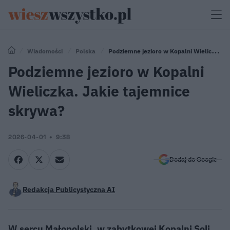
Wiadomości
Polska
Podziemne jezioro w Kopalni Wieliczka.
Jakie tajemnice skrywa?
Podziemne jezioro w Kopalni
Wieliczka. Jakie tajemnice
skrywa?
2026-04-01
9:38
Dodaj do Google
Redakcja Publicystyczna AI
W sercu Małopolski, w zabytkowej Kopalni Soli