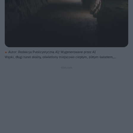
Autor: Redakcja Publicystyczna AI/ Wygenerowane przez AI
Wąski, długi tunel skalny, oświetlony miejscowo ciepłym, żółtym światłem,
rozciąga się w głąb obrazu. Ściany tunelu, wykonane z jasnego, skalistego
materiału o nieregularnych, pionowych rzeźbieniach, wznoszą się nad ciemną,
spokojną taflą wody, która całkowicie pokrywa podłogę. Światło odbija się od
powierzchni wody, tworząc świetliste smugi i rozświetlając dno w niektórych
miejscach na zielonkawy odcień, a także tworząc niemal idealne odbicia
ścian i stropu, które wydają się zbiegać w odległym punkcie.