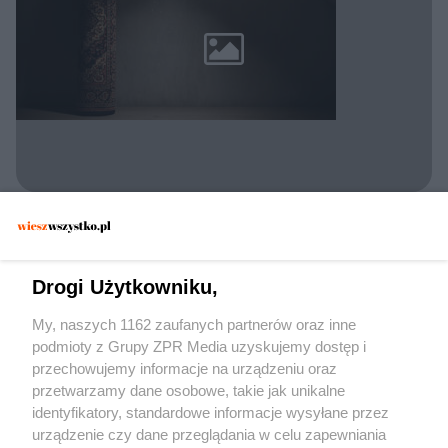
POLICJA KONSTANCIN-JEZIORNA
Zatrzymano 30-latka w Konstancinie. Czy
dywan wystarczył, by zmylić
Drogi Użytkowniku,
funkcjonariuszy?
My, naszych 1162 zaufanych partnerów oraz inne
podmioty z Grupy ZPR Media uzyskujemy dostęp i
przechowujemy informacje na urządzeniu oraz
przetwarzamy dane osobowe, takie jak unikalne
identyfikatory, standardowe informacje wysyłane przez
urządzenie czy dane przeglądania w celu zapewniania