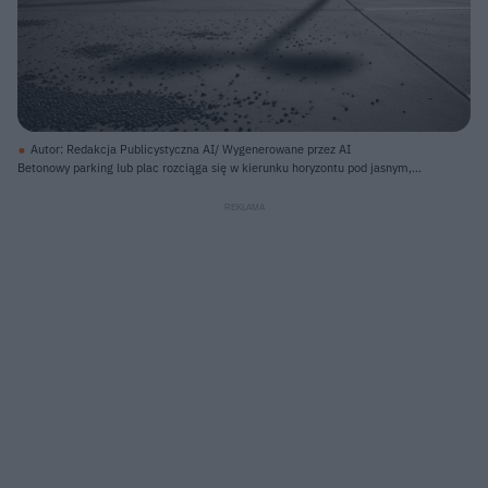
Autor: Redakcja Publicystyczna AI/ Wygenerowane przez AI
Betonowy parking lub plac rozciąga się w kierunku horyzontu pod jasnym,
zachmurzonym niebem. Na pierwszym planie, po lewej stronie, rozsypane są
skupiska ciemnych kamyków, rzucające cienie, a w tle widać ciemne ślady
opon i mokrą plamę na nawierzchni. Wysoki, szary słup oświetleniowy z
kwadratową podstawą w prawym rogu rzuca długi, wyraźny cień na podłoże.
Dalszy słup oświetleniowy, widoczny w oddali, jest mniejszy i znajduje się
bardziej na środku kadru, za nim rozciąga się ciemny mur lub ogrodzenie.
Białe linie wyznaczające miejsca parkingowe przecinają beton, a niebo,
jaśniejsze po prawej stronie, zajmuje górną część obrazu.