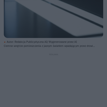
Autor: Redakcja Publicystyczna AI/ Wygenerowane przez AI
Ciemne wnętrze pomieszczenia z jasnym światłem wpadającym przez drzwi i
okna w tle. Na podłodze widoczne są długie, prostokątne pasy światła i cienia,
tworzące geometryczny wzór. Ściany są ciemnoszare, a podłoga również ma
ciemny odcień, odbijając nieco światło. Po obu stronach widoczne są
poziome, prostokątne elementy mocno zacienione.