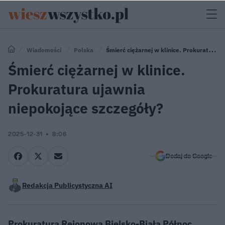
Wiadomości
Polska
Śmierć ciężarnej w klinice. Prokuratura
ujawnia niepokojące szczegóły?
Śmierć ciężarnej w klinice.
Prokuratura ujawnia
niepokojące szczegóły?
2025-12-31
8:06
Dodaj do Google
Redakcja Publicystyczna AI
Prokuratura Rejonowa Bielsko-Biała Północ