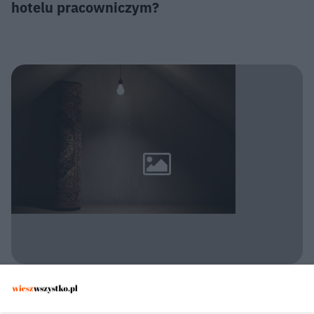
hotelu pracowniczym?
POLICJA KONSTANCIN-JEZIORNA
Zatrzymano 30-latka w Konstancinie. Czy