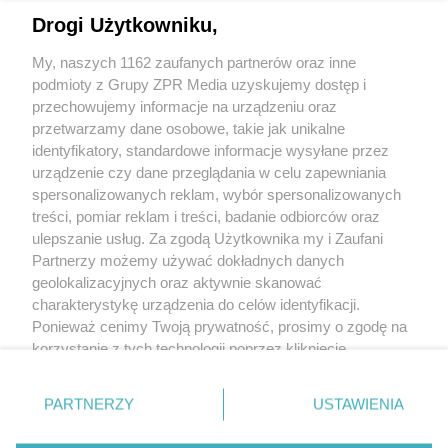
dywan wystarczył, by zmylić
Drogi Użytkowniku,
funkcjonariuszy?
My, naszych 1162 zaufanych partnerów oraz inne
podmioty z Grupy ZPR Media uzyskujemy dostęp i
przechowujemy informacje na urządzeniu oraz
przetwarzamy dane osobowe, takie jak unikalne
identyfikatory, standardowe informacje wysyłane przez
urządzenie czy dane przeglądania w celu zapewniania
spersonalizowanych reklam, wybór spersonalizowanych
Żaden utwór zamieszczony w serwisie nie może być powielany i
treści, pomiar reklam i treści, badanie odbiorców oraz
rozpowszechniany lub dalej rozpowszechniany w jakikolwiek sposób (w tym
także elektroniczny lub mechaniczny) na jakimkolwiek polu eksploatacji w
ulepszanie usług. Za zgodą Użytkownika my i Zaufani
jakiejkolwiek formie, włącznie z umieszczaniem w Internecie bez pisemnej
Partnerzy możemy używać dokładnych danych
zgody właściciela praw. Jakiekolwiek użycie lub wykorzystanie utworów w
całości lub w części z naruszeniem prawa, tzn. bez właściwej zgody, jest
geolokalizacyjnych oraz aktywnie skanować
zabronione pod groźbą kary i może być ścigane prawnie.
charakterystykę urządzenia do celów identyfikacji.
Ponieważ cenimy Twoją prywatność, prosimy o zgodę na
korzystanie z tych technologii poprzez kliknięcie
„Akceptuję”. Zgoda jest dobrowolna i zawsze możesz ją
zmienić/wycofać klikając przycisk ustawień prywatności
O nas
PARTNERZY
USTAWIENIA
znajdujący się w lewym dolnym rogu strony
. Niektóre
Informacje prawne
rodzaje przetwarzania danych nie wymagają zgody