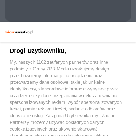
POLICJA KONSTANCIN-JEZIORNA
Zatrzymano 30-latka w Konstancinie. Czy
dywan wystarczył, by zmylić
Drogi Użytkowniku,
funkcjonariuszy?
My, naszych 1162 zaufanych partnerów oraz inne
podmioty z Grupy ZPR Media uzyskujemy dostęp i
przechowujemy informacje na urządzeniu oraz
przetwarzamy dane osobowe, takie jak unikalne
identyfikatory, standardowe informacje wysyłane przez
urządzenie czy dane przeglądania w celu zapewniania
spersonalizowanych reklam, wybór spersonalizowanych
Żaden utwór zamieszczony w serwisie nie może być powielany i
treści, pomiar reklam i treści, badanie odbiorców oraz
rozpowszechniany lub dalej rozpowszechniany w jakikolwiek sposób (w tym
także elektroniczny lub mechaniczny) na jakimkolwiek polu eksploatacji w
ulepszanie usług. Za zgodą Użytkownika my i Zaufani
jakiejkolwiek formie, włącznie z umieszczaniem w Internecie bez pisemnej
Partnerzy możemy używać dokładnych danych
zgody właściciela praw. Jakiekolwiek użycie lub wykorzystanie utworów w
całości lub w części z naruszeniem prawa, tzn. bez właściwej zgody, jest
geolokalizacyjnych oraz aktywnie skanować
zabronione pod groźbą kary i może być ścigane prawnie.
charakterystykę urządzenia do celów identyfikacji.