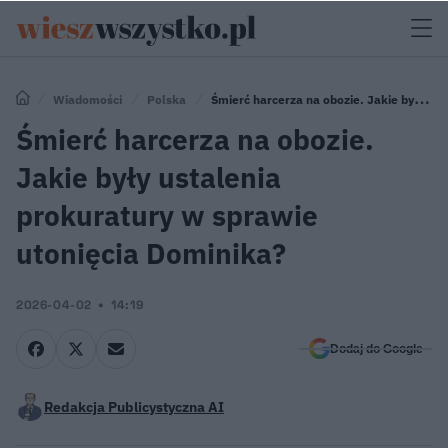
Wiadomości
Polska
Śmierć harcerza na obozie. Jakie były
ustalenia prokuratury w sprawie utonięcia Dominika?
Śmierć harcerza na obozie.
Jakie były ustalenia
prokuratury w sprawie
utonięcia Dominika?
2026-04-02
14:19
Dodaj do Google
Redakcja Publicystyczna AI