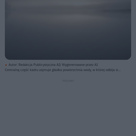
Autor: Redakcja Publicystyczna AI/ Wygenerowane przez AI
Centralną część kadru zajmuje gładka powierzchnia wody, w której odbija się
otoczenie. Ponad wodą unosi się gęsta mgła, sprawiająca, że krajobraz jest
rozmyty i jednolicie szary. Na lewym brzegu widać zarys drzew, a w oddali,
nad linią horyzontu, przebija się jaśniejsze światło, tworząc bladą, żółtawo-
białą smugę. Prawa strona brzegu również jest zarośnięta, z niewyraźnymi
ciemnymi pionowymi kształtami, prawdopodobnie szuwarami, także
odbijającymi się w spokojnej tafli.