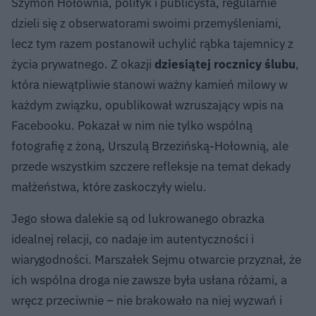
Szymon Hołownia, polityk i publicysta, regularnie
dzieli się z obserwatorami swoimi przemyśleniami,
lecz tym razem postanowił uchylić rąbka tajemnicy z
życia prywatnego. Z okazji
dziesiątej rocznicy ślubu
,
która niewątpliwie stanowi ważny kamień milowy w
każdym związku, opublikował wzruszający wpis na
Facebooku. Pokazał w nim nie tylko wspólną
fotografię z żoną, Urszulą Brzezińską-Hołownią, ale
przede wszystkim szczere refleksje na temat dekady
małżeństwa, które zaskoczyły wielu.
Jego słowa dalekie są od lukrowanego obrazka
idealnej relacji, co nadaje im autentyczności i
wiarygodności. Marszałek Sejmu otwarcie przyznał, że
ich wspólna droga nie zawsze była usłana różami, a
wręcz przeciwnie – nie brakowało na niej wyzwań i