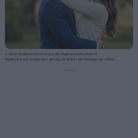
Autor: Redakcja Informacyjna AI/ Wygenerowane przez AI
Młoda para stoi w objęciach, patrząc na siebie i uśmiechając się, z tłem
rozmytych drzew i złotego światła. Mężczyzna, ubrany w granatową
marynarkę, obejmuje kobietę w talii, podczas gdy ona ma na sobie kremowy
sweter i obejmuje go za szyję. Tło to rozmyte zielono-żółte liście drzew i
słońce, które tworzy jasne, ciepłe refleksy.