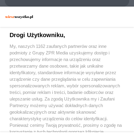
POLICJA KONSTANCIN-JEZIORNA
Zatrzymano 30-latka w Konstancinie. Czy
dywan wystarczył, by zmylić
Drogi Użytkowniku,
funkcjonariuszy?
My, naszych 1162 zaufanych partnerów oraz inne
podmioty z Grupy ZPR Media uzyskujemy dostęp i
przechowujemy informacje na urządzeniu oraz
przetwarzamy dane osobowe, takie jak unikalne
identyfikatory, standardowe informacje wysyłane przez
urządzenie czy dane przeglądania w celu zapewniania
spersonalizowanych reklam, wybór spersonalizowanych
Żaden utwór zamieszczony w serwisie nie może być powielany i
treści, pomiar reklam i treści, badanie odbiorców oraz
rozpowszechniany lub dalej rozpowszechniany w jakikolwiek sposób (w tym
także elektroniczny lub mechaniczny) na jakimkolwiek polu eksploatacji w
ulepszanie usług. Za zgodą Użytkownika my i Zaufani
jakiejkolwiek formie, włącznie z umieszczaniem w Internecie bez pisemnej
Partnerzy możemy używać dokładnych danych
zgody właściciela praw. Jakiekolwiek użycie lub wykorzystanie utworów w
całości lub w części z naruszeniem prawa, tzn. bez właściwej zgody, jest
geolokalizacyjnych oraz aktywnie skanować
zabronione pod groźbą kary i może być ścigane prawnie.
charakterystykę urządzenia do celów identyfikacji.
Ponieważ cenimy Twoją prywatność, prosimy o zgodę na
korzystanie z tych technologii poprzez kliknięcie