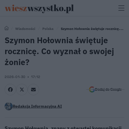
Wiadomości
Polska
Szymon Hołownia świętuje rocznicę. Co
wyznał o swojej żonie?
Szymon Hołownia świętuje
rocznicę. Co wyznał o swojej
żonie?
2026-01-30
17:12
Dodaj do Google
Redakcja Informacyjna AI
Szymon Hołownia, znany z otwartej komunikacji,