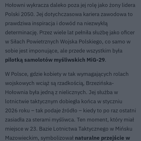
Hołowni wykracza daleko poza jej rolę jako żony lidera
Polski 2050. Jej dotychczasowa kariera zawodowa to
prawdziwa inspiracja i dowód na niezwykłą
determinację. Przez wiele lat pełniła służbę jako oficer
w Siłach Powietrznych Wojska Polskiego, co samo w
sobie jest imponujące, ale przede wszystkim była
pilotką samolotów myśliwskich MiG-29
.
W Polsce, gdzie kobiety w tak wymagających rolach
wojskowych wciąż są rzadkością, Brzezińska-
Hołownia była jedną z nielicznych. Jej służba w
lotnictwie taktycznym dobiegła końca w styczniu
2026 roku – tak podaje źródło – kiedy to po raz ostatni
zasiadła za sterami myśliwca. Ten moment, który miał
miejsce w 23. Bazie Lotnictwa Taktycznego w Mińsku
Mazowieckim, symbolizował
naturalne przejście w