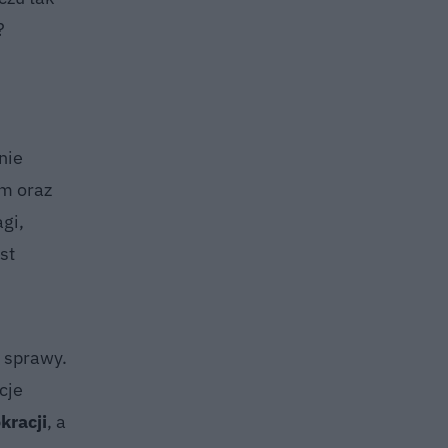
?
nie
m oraz
gi,
est
 sprawy.
cje
kracji
, a