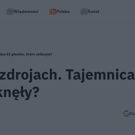
Wiadomości
Polska
Świat
ca 82 głosów, które zniknęły?
drojach. Tajemnica
knęły?
Do