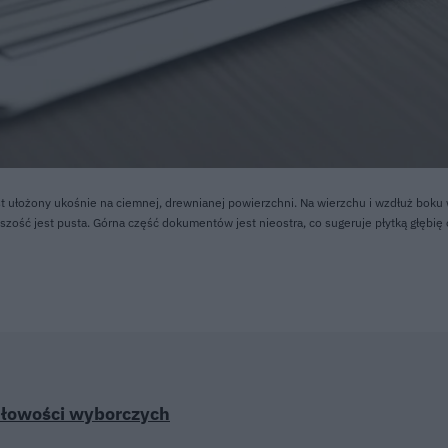
st ułożony ukośnie na ciemnej, drewnianej powierzchni. Na wierzchu i wzdłuż boku
kszość jest pusta. Górna część dokumentów jest nieostra, co sugeruje płytką głębię 
dłowości wyborczych