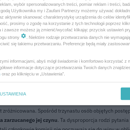
klam, wybór spersonalizowanych treści, pomiar reklam i treści, bad
rotokołu
to kolejna kwestia, która nie pozwala na rzetel
 zgodą Użytkownika my i Zaufani Partnerzy możemy używać dokład
a zachowania wiarygodności całego procesu liczenia gło
az aktywnie skanować charakterystykę urządzenia do celów identyfi
ść, prosimy o zgodę na korzystanie z tych technologii poprzez klikn
a i zawsze możesz ją zmienić/wycofać klikając przycisk ustawień pr
ogu strony
. Niektóre rodzaje przetwarzania danych nie wymagaj
iwić się takiemu przetwarzaniu. Preferencje będą miały zastosowanie
e danych wprowadzanych do systemu informatyczne
szymi informacjami, abyś mógł świadomie i komfortowo korzystać z
tóre według prokuratury były po prostu nieprawdziwe. 
gółowe informacje dotyczące przetwarzania Twoich danych znajdzi
ncje, ale i odpowiedzialność osób zaangażowanych w pr
s
oraz po kliknięciu w „Ustawienia”.
zniknąć" z oficjalnego protokołu, zmieniając wynik kand
USTAWIENIA
est zróżnicowana. Spośród trzynastu osób objętych post
ia zarzucanego jej czynu
. Ta dysproporcja rodzi pytania
ali członkowie komisji nie poczuwają się do winy w obli