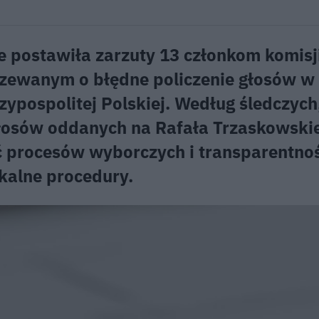
 postawiła zarzuty 13 członkom komisj
zewanym o błędne policzenie głosów w 
ypospolitej Polskiej. Według śledczych
głosów oddanych na Rafała Trzaskowskie
ć procesów wyborczych i transparentno
okalne procedury.