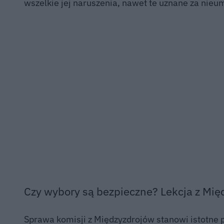
wszelkie jej naruszenia, nawet te uznane za nie
Czy wybory są bezpieczne? Lekcja z Mię
Sprawa komisji z Międzyzdrojów stanowi istotne p