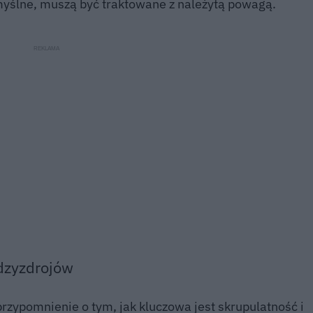
umyślne, muszą być traktowane z należytą powagą.
dzyzdrojów
rzypomnienie o tym, jak kluczowa jest skrupulatność i