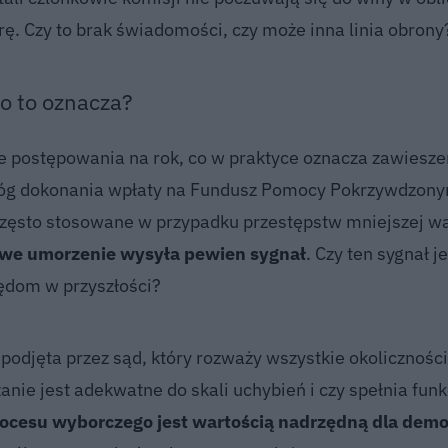
. Czy to brak świadomości, czy może inna linia obrony
 to oznacza?
 postępowania na rok, co w praktyce oznacza zawiesze
móg dokonania wpłaty na Fundusz Pomocy Pokrzywdzony
często stosowane w przypadku przestępstw mniejszej wa
we umorzenie wysyła pewien sygnał
. Czy ten sygnał j
ędom w przyszłości?
odjęta przez sąd, który rozważy wszystkie okoliczności
nie jest adekwatne do skali uchybień i czy spełnia funk
rocesu wyborczego jest wartością nadrzędną dla demo