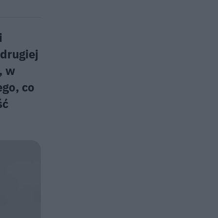
i
drugiej
, w
go, co
ść