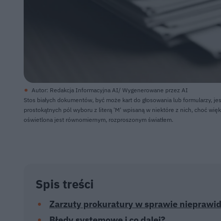
Autor: Redakcja Informacyjna AI/ Wygenerowane przez AI
Stos białych dokumentów, być może kart do głosowania lub formularzy, je
prostokątnych pól wyboru z literą 'M' wpisaną w niektóre z nich, choć wię
oświetlona jest równomiernym, rozproszonym światłem.
Spis treści
Zarzuty prokuratury w sprawie nieprawi
Błędy systemowe i co dalej?