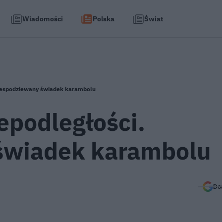
Wiadomości
Polska
Świat
Niespodziewany świadek karambolu
epodległości.
świadek karambolu
Do