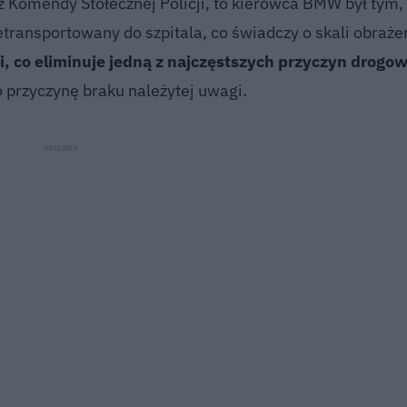
z Komendy Stołecznej Policji, to kierowca BMW był tym, 
transportowany do szpitala, co świadczy o skali obraż
wi, co eliminuje jedną z najczęstszych przyczyn drogo
o przyczynę braku należytej uwagi.