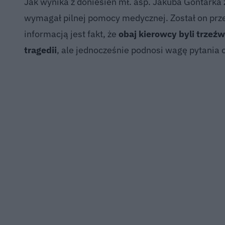
Jak wynika z doniesień mł. asp. Jakuba Gontarka 
wymagał pilnej pomocy medycznej. Został on prze
informacją jest fakt, że
obaj kierowcy byli trzeź
tragedii
, ale jednocześnie podnosi wagę pytania 