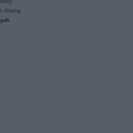
który
eń. Ważną
wych