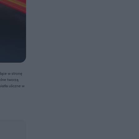
dące w stronę
ylne tworzą
iatła uliczne w