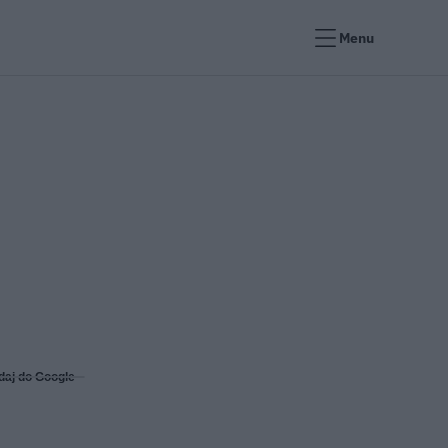
Menu
daj do Google