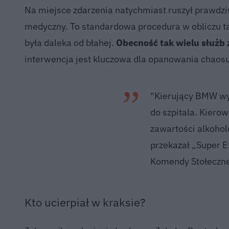
Na miejsce zdarzenia natychmiast ruszył prawdziw
medyczny. To standardowa procedura w obliczu t
była daleka od błahej.
Obecność tak wielu służb
interwencja jest kluczowa dla opanowania chaos
"Kierujący BMW wy
do szpitala. Kiero
zawartości alkohol
przekazał „Super E
Komendy Stołecznej
Kto ucierpiał w kraksie?