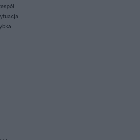
zespół
ytuacja
zybka