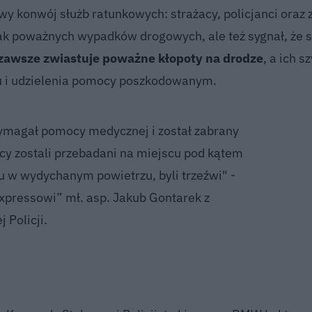
y konwój służb ratunkowych: strażacy, policjanci oraz 
ak poważnych wypadków drogowych, ale też sygnał, że s
 zawsze zwiastuje poważne kłopoty na drodze
, a ich s
u i udzielenia pomocy poszkodowanym.
magał pomocy medycznej i został zabrany
wcy zostali przebadani na miejscu pod kątem
u w wydychanym powietrzu, byli trzeźwi" -
xpressowi” mł. asp. Jakub Gontarek z
 Policji.