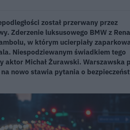
epodległości został przerwany przez
y. Zderzenie luksusowego BMW z Rena
ambolu, w którym ucierpiały zaparkow
itala. Niespodziewanym świadkiem tego
ny aktor Michał Żurawski. Warszawska p
óra na nowo stawia pytania o bezpieczeńs