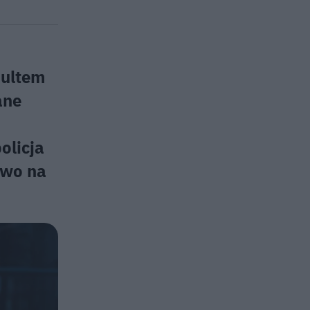
ultem
ane
olicja
two na