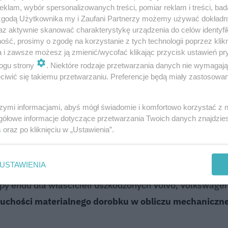
klam, wybór spersonalizowanych treści, pomiar reklam i treści, bad
 zgodą Użytkownika my i Zaufani Partnerzy możemy używać dokład
 służby, wydaje się znajomy – pośpiech, zielona strzałk
az aktywnie skanować charakterystykę urządzenia do celów identyfi
skazują, że kierowca Renault, wyjeżdżając z ulicy
ść, prosimy o zgodę na korzystanie z tych technologii poprzez klikn
a i zawsze możesz ją zmienić/wycofać klikając przycisk ustawień pr
adącemu aleją Niepodległości BMW. To klasyczny błąd, k
ogu strony
. Niektóre rodzaje przetwarzania danych nie wymagaj
ypadków w podobnych miejscach, a
konsekwencje tego t
iwić się takiemu przetwarzaniu. Preferencje będą miały zastosowanie
szymi informacjami, abyś mógł świadomie i komfortowo korzystać z
gółowe informacje dotyczące przetwarzania Twoich danych znajdzi
s
oraz po kliknięciu w „Ustawienia”.
że kierowca luksusowego samochodu stracił nad nim kont
USTAWIENIA
ng, bezlitośnie uderzając w trzy zaparkowane tam auta. 
appy endu dla właścicieli uszkodzonych Volvo, Volkswagen
ruchości materialnego dorobku w obliczu mechanicznej