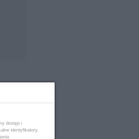
ci. Około
na
ko
ejskich
y dostęp i
lne identyfikatory,
iania