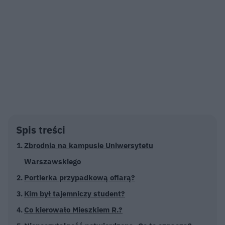
Spis treści
Zbrodnia na kampusie Uniwersytetu
Warszawskiego
Portierka przypadkową ofiarą?
Kim był tajemniczy student?
Co kierowało Mieszkiem R.?