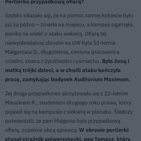
Portierka przypadkową ofiarą?
Szybko okazało się, że na pomoc rannej kobiecie było
już za późno – zmarła na miejscu, a kampus ogarnęła
panika na wieść o ataku siekierą. Ofiarą tej
niewyobrażalnej zbrodni na UW była 53-letnia
Małgorzata D., długoletnia, ceniona pracownica
uczelni, znana z życzliwości i uśmiechu.
Była żoną i
matką trójki dzieci, a w chwili ataku kończyła
pracę, zamykając budynek Auditorium Maximum.
Jej droga przypadkowo skrzyżowała się z 22-letnim
Mieszkiem R., studentem drugiego roku prawa, który
pojawił się na kampusie z siekierą w plecaku. Śledczy
potwierdzili, że pani Małgosia była przypadkową
ofiarą, zupełnie obcą sprawcy.
W obronie portierki
stanął strażnik uniwersytecki, pan Tomasz, który