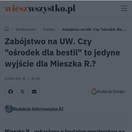
Wiadomości
Polska
Zabójstwo na UW. Czy "ośrodek dla
bestii" to jedyne wyjście dla Mieszka R.?
Zabójstwo na UW. Czy
"ośrodek dla bestii" to jedyne
wyjście dla Mieszka R.?
2026-02-15
4:36
Dodaj do Google
Redakcja Informacyjna AI
Mieszko R., oskarżony o brutalne morderstwo na