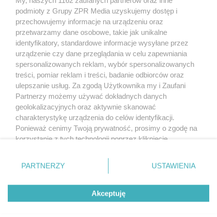
podmioty z Grupy ZPR Media uzyskujemy dostęp i
przechowujemy informacje na urządzeniu oraz
przetwarzamy dane osobowe, takie jak unikalne
identyfikatory, standardowe informacje wysyłane przez
urządzenie czy dane przeglądania w celu zapewniania
spersonalizowanych reklam, wybór spersonalizowanych
Żaden utwór zamieszczony w serwisie nie może być powielany i
treści, pomiar reklam i treści, badanie odbiorców oraz
rozpowszechniany lub dalej rozpowszechniany w jakikolwiek sposób (w tym
także elektroniczny lub mechaniczny) na jakimkolwiek polu eksploatacji w
ulepszanie usług. Za zgodą Użytkownika my i Zaufani
jakiejkolwiek formie, włącznie z umieszczaniem w Internecie bez pisemnej
Partnerzy możemy używać dokładnych danych
zgody właściciela praw. Jakiekolwiek użycie lub wykorzystanie utworów w
całości lub w części z naruszeniem prawa, tzn. bez właściwej zgody, jest
geolokalizacyjnych oraz aktywnie skanować
zabronione pod groźbą kary i może być ścigane prawnie.
charakterystykę urządzenia do celów identyfikacji.
Ponieważ cenimy Twoją prywatność, prosimy o zgodę na
korzystanie z tych technologii poprzez kliknięcie
„Akceptuję”. Zgoda jest dobrowolna i zawsze możesz ją
zmienić/wycofać klikając przycisk ustawień prywatności
O nas
PARTNERZY
USTAWIENIA
znajdujący się w lewym dolnym rogu strony
. Niektóre
Informacje prawne
rodzaje przetwarzania danych nie wymagają zgody
Akceptuję
użytkownika, ale masz prawo sprzeciwić się takiemu
przetwarzaniu. Preferencje będą miały zastosowanie tylko
na tej witrynie.