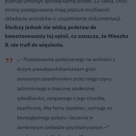
planuje umorzyć sprawę karną wobec 22-latka, choć
strony postępowania mają jeszcze możliwość
składania wniosków o uzupełnienie dokumentacji.
Śledczy jednak nie widzą podstaw do
kwestionowania tej opinii, co oznacza, że Mieszko
R. nie trafi do więzienia.
„– Pozostawanie podejrzanego na wolności z
dużym prawdopodobieństwem grozi
ponownym popełnieniem przez niego czynu
zabronionego o znacznej społecznej
szkodliwości, związanego z jego chorobą
psychiczną. Aby temu zapobiec, wymaga on
bezwzględnego pobytu i leczenia w
zamkniętym zakładzie psychiatrycznym –”