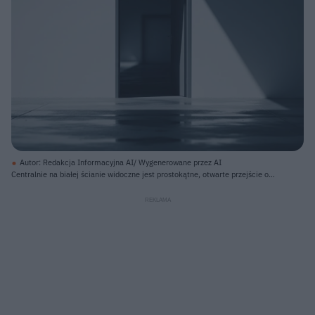
Autor: Redakcja Informacyjna AI/ Wygenerowane przez AI
Centralnie na białej ścianie widoczne jest prostokątne, otwarte przejście o
ciemnych futrynach. Za przejściem rozciąga się ciemny korytarz z kilkoma
kolejnymi drzwiami, prowadzącymi w głąb. Podłoga przed przejściem, pokryta
ciemnymi, kwadratowymi płytkami, jest mokra i odbija światło, tworząc
refleksy. Po prawej stronie, na białej ścianie i mokrej posadzce, widoczny jest
duży, trójkątny rzut światła, kontrastujący z zacienioną częścią ściany i
podłogi.