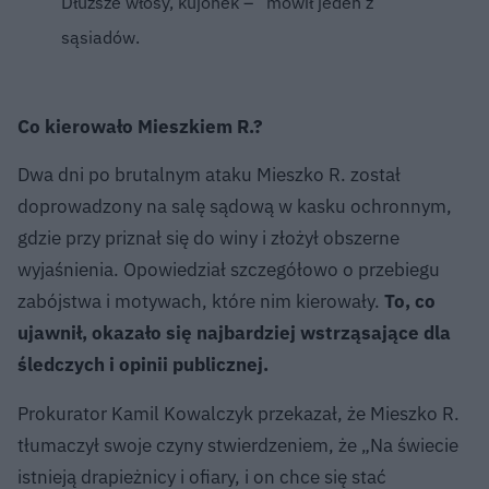
Dłuższe włosy, kujonek –” mówił jeden z
sąsiadów.
Co kierowało Mieszkiem R.?
Dwa dni po brutalnym ataku Mieszko R. został
doprowadzony na salę sądową w kasku ochronnym,
gdzie przy priznał się do winy i złożył obszerne
wyjaśnienia. Opowiedział szczegółowo o przebiegu
zabójstwa i motywach, które nim kierowały.
To, co
ujawnił, okazało się najbardziej wstrząsające dla
śledczych i opinii publicznej.
Prokurator Kamil Kowalczyk przekazał, że Mieszko R.
tłumaczył swoje czyny stwierdzeniem, że „Na świecie
istnieją drapieżnicy i ofiary, i on chce się stać