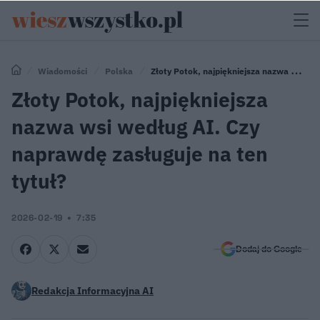
Wiadomości
Polska
Złoty Potok, najpiękniejsza nazwa wsi
według AI. Czy naprawdę zasługuje na ten tytuł?
Złoty Potok, najpiękniejsza
nazwa wsi według AI. Czy
naprawdę zasługuje na ten
tytuł?
2026-02-19
7:35
Dodaj do Google
Redakcja Informacyjna AI