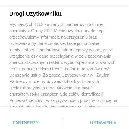
Zatrzymano 30-latka w Konstancinie. Czy
dywan wystarczył, by zmylić
Drogi Użytkowniku,
funkcjonariuszy?
My, naszych 1162 zaufanych partnerów oraz inne
podmioty z Grupy ZPR Media uzyskujemy dostęp i
przechowujemy informacje na urządzeniu oraz
przetwarzamy dane osobowe, takie jak unikalne
identyfikatory, standardowe informacje wysyłane przez
urządzenie czy dane przeglądania w celu zapewniania
spersonalizowanych reklam, wybór spersonalizowanych
Żaden utwór zamieszczony w serwisie nie może być powielany i
treści, pomiar reklam i treści, badanie odbiorców oraz
rozpowszechniany lub dalej rozpowszechniany w jakikolwiek sposób (w tym
także elektroniczny lub mechaniczny) na jakimkolwiek polu eksploatacji w
ulepszanie usług. Za zgodą Użytkownika my i Zaufani
jakiejkolwiek formie, włącznie z umieszczaniem w Internecie bez pisemnej
Partnerzy możemy używać dokładnych danych
zgody właściciela praw. Jakiekolwiek użycie lub wykorzystanie utworów w
całości lub w części z naruszeniem prawa, tzn. bez właściwej zgody, jest
geolokalizacyjnych oraz aktywnie skanować
zabronione pod groźbą kary i może być ścigane prawnie.
charakterystykę urządzenia do celów identyfikacji.
Ponieważ cenimy Twoją prywatność, prosimy o zgodę na
korzystanie z tych technologii poprzez kliknięcie
„Akceptuję”. Zgoda jest dobrowolna i zawsze możesz ją
zmienić/wycofać klikając przycisk ustawień prywatności
O nas
PARTNERZY
USTAWIENIA
znajdujący się w lewym dolnym rogu strony
. Niektóre