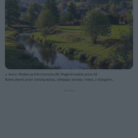
Autor: Redakcja Informacyjna AI/ Wygenerowane przez AI
Rzeka płynie przez zieloną dolinę, odbijając drzewa i niebo, z brzegami
porośniętymi trawą i krzewami. Po obu stronach rzeki rozciągają się pola i
łąki o soczystej zieleni, gdzieniegdzie pojawiają się pojedyncze drzewa i
krzewy rzucające długie cienie. W tle, na zboczu porośniętym gęstym lasem
liściastym, widać rozsiane domy o tradycyjnej architekturze, z dachami w
odcieniach brązu i czerni oraz białymi i beżowymi ścianami. Nad całością
rozciąga się jasne, błękitne niebo z delikatnymi obłokami i widocznym smugą
kondensacyjną samolotu.