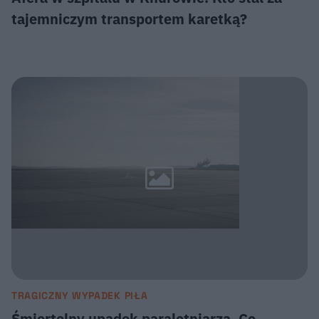
tajemniczym transportem karetką?
TRAGICZNY WYPADEK PIŁA
Śmiertelny upadek paralotniarza. Co