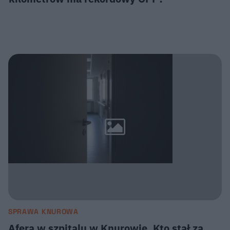
SPRAWA KNUROWA
Afera w szpitalu w Knurowie. Kto stał za