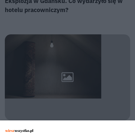
Eksplozja w Gdańsku. Co wydarzyło się w
hotelu pracowniczym?
POLICJA KONSTANCIN-JEZIORNA