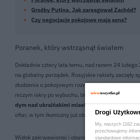
Groźby Putina. Jak zareagował Zachód?
Czy negocjacje pokojowe mają sens?
Poranek, który wstrząsnął światem
Dokładnie cztery lata temu, nad ranem 24 lutego 2
na globalny porządek. Rosyjskie rakiety zaczęły s
złudzenia o pokojowym rozwiązaniu trwającego od
niczym iskry po wybuchu, błyskawicznie pojawiał
dym nad ukraińskimi miastami
, podczas gdy por
Drogi Użytkow
ofiar, w tym ikoniczny już obraz 52-letniej Oleny K
My, naszych 1162 zau
przechowujemy informa
Widok zakrwawionej i obandażowanej głowy przed
standardowe informac