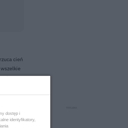
rzuca cień
 wszelkie
wych,
błyski i
erwszych
y dostęp i
lne identyfikatory,
agłej i
iania