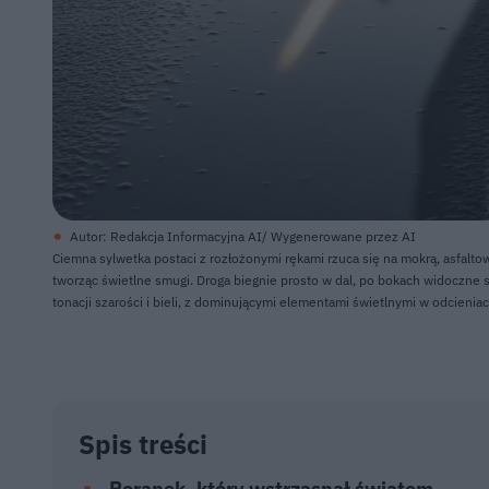
Autor: Redakcja Informacyjna AI/ Wygenerowane przez AI
Ciemna sylwetka postaci z rozłożonymi rękami rzuca się na mokrą, asfaltową
tworząc świetlne smugi. Droga biegnie prosto w dal, po bokach widoczne s
tonacji szarości i bieli, z dominującymi elementami świetlnymi w odcieniac
Spis treści
Poranek, który wstrząsnął światem