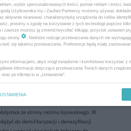
klam, wybór spersonalizowanych treści, pomiar reklam i treści, bad
cy i niebezpiecznie zbliżył się do granic Polski. W tamtyc
 zgodą Użytkownika my i Zaufani Partnerzy możemy używać dokład
n pożar nie przeniesie się dalej na Zachód, co zaowocow
az aktywnie skanować charakterystykę urządzenia do celów identyfi
ść, prosimy o zgodę na korzystanie z tych technologii poprzez klikn
em niepewności. Przemówienie Władimira Putina, wygłos
a i zawsze możesz ją zmienić/wycofać klikając przycisk ustawień pr
zechne poczucie grozy i nieuchronności.
ogu strony
. Niektóre rodzaje przetwarzania danych nie wymagaj
iwić się takiemu przetwarzaniu. Preferencje będą miały zastosowanie
 przeprowadzić specjalną operację
szymi informacjami, abyś mógł świadomie i komfortowo korzystać z
e może istnieć z ciągłym zagrożeniem z
gółowe informacje dotyczące przetwarzania Twoich danych znajdzi
 i ja zostaliśmy bez wyjścia - możemy bronić
s
oraz po kliknięciu w „Ustawienia”.
 w taki sposób. W związku z tym podjąłem
adzeniu specjalnej operacji wojskowej. Jej
USTAWIENIA
udzi, którzy w ciągu ośmiu lat byli ofiarą
bójstwa ze strony reżimu kijowskiego. W
ążyć do demilitaryzacji i denazyfikacji
Putin i wezwał ukraińskich żołnierzy do