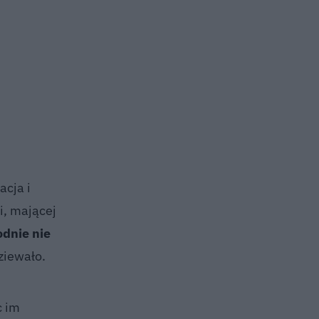
acja i
i, mającej
odnie nie
dziewało.
c im