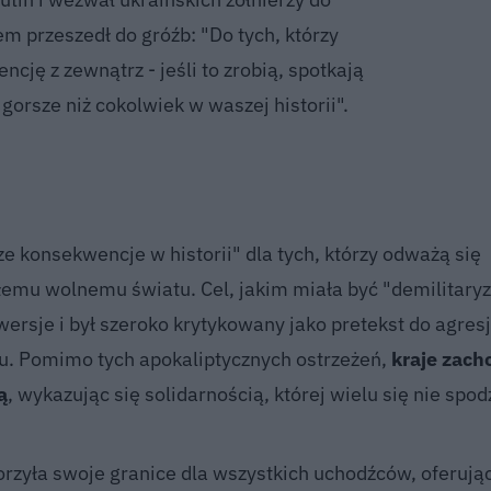
em przeszedł do gróźb: "Do tych, którzy
ncję z zewnątrz - jeśli to zrobią, spotkają
orsze niż cokolwiek w waszej historii".
 konsekwencje w historii" dla tych, którzy odważą się
emu wolnemu światu. Cel, jakim miała być "demilitaryz
wersje i był szeroko krytykowany jako pretekst do agresj
u. Pomimo tych apokaliptycznych ostrzeżeń,
kraje zach
ą
, wykazując się solidarnością, której wielu się nie spo
rzyła swoje granice dla wszystkich uchodźców, oferują