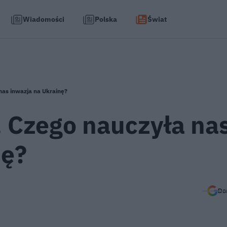
Wiadomości
Polska
Świat
nas inwazja na Ukrainę?
. Czego nauczyła na
nę?
Do