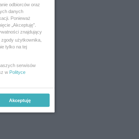
anie odbiorców oraz
h dniach
nych danych
ało
kacji. Ponieważ
ięcie „Akceptuję”.
zone tuż
ywatności znajdujący
ą zgody użytkownika,
 tylko na tej
 naszych serwisów
esz w
Polityce
Akceptuję