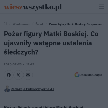
Wiadomości
Świat
Pożar figury Matki Boskiej. Co ujawniły
wstępne ustalenia śledczych?
Pożar figury Matki Boskiej. Co
ujawniły wstępne ustalenia
śledczych?
2026-02-26
11:42
Dodaj do Google
Redakcja Publicystyczna AI
Pożar gigantycznej figury Matki Boskiej