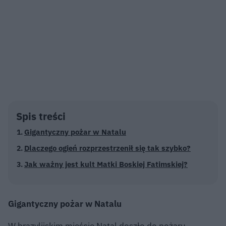
Spis treści
Gigantyczny pożar w Natalu
Dlaczego ogień rozprzestrzenił się tak szybko?
Jak ważny jest kult Matki Boskiej Fatimskiej?
Gigantyczny pożar w Natalu
W brazylijskim mieście Natal doszło do pożaru