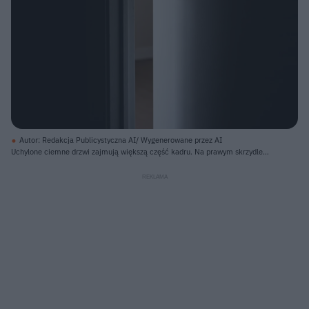
Autor: Redakcja Publicystyczna AI/ Wygenerowane przez AI
Uchylone ciemne drzwi zajmują większą część kadru. Na prawym skrzydle
drzwi widoczna jest złota klamka kulista, rzucająca cień na teksturowaną
powierzchnię. Pomiędzy skrzydłami drzwi, w centrum, widać jasną szczelinę,
ukazującą fragment pomieszczenia z beżową podłogą i białym fragmentem
ściany. Lewa strona obrazu to całkowicie czarny obszar, świadczący o
ciemności w pomieszczeniu.