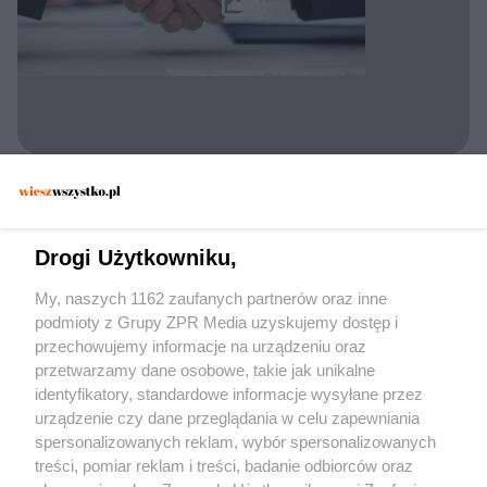
KONFLIKT UKRAINA ROSJA
Gwarancje bezpieczeństwa dla Rosji. Jakie
warunki stawia Ławrow?
Drogi Użytkowniku,
My, naszych 1162 zaufanych partnerów oraz inne
podmioty z Grupy ZPR Media uzyskujemy dostęp i
przechowujemy informacje na urządzeniu oraz
przetwarzamy dane osobowe, takie jak unikalne
identyfikatory, standardowe informacje wysyłane przez
urządzenie czy dane przeglądania w celu zapewniania
spersonalizowanych reklam, wybór spersonalizowanych
Żaden utwór zamieszczony w serwisie nie może być powielany i
treści, pomiar reklam i treści, badanie odbiorców oraz
rozpowszechniany lub dalej rozpowszechniany w jakikolwiek sposób (w tym
także elektroniczny lub mechaniczny) na jakimkolwiek polu eksploatacji w