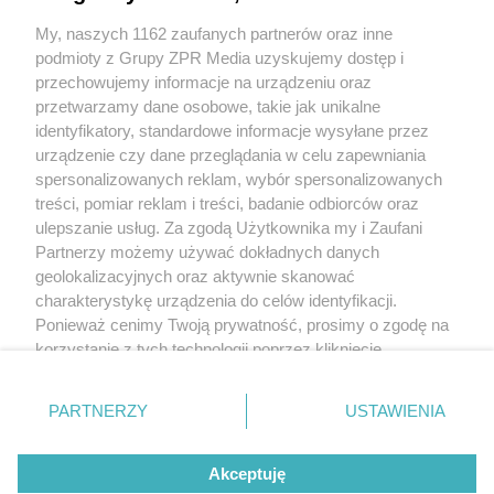
My, naszych 1162 zaufanych partnerów oraz inne
podmioty z Grupy ZPR Media uzyskujemy dostęp i
przechowujemy informacje na urządzeniu oraz
przetwarzamy dane osobowe, takie jak unikalne
identyfikatory, standardowe informacje wysyłane przez
urządzenie czy dane przeglądania w celu zapewniania
spersonalizowanych reklam, wybór spersonalizowanych
Żaden utwór zamieszczony w serwisie nie może być powielany i
treści, pomiar reklam i treści, badanie odbiorców oraz
rozpowszechniany lub dalej rozpowszechniany w jakikolwiek sposób (w tym
także elektroniczny lub mechaniczny) na jakimkolwiek polu eksploatacji w
ulepszanie usług. Za zgodą Użytkownika my i Zaufani
jakiejkolwiek formie, włącznie z umieszczaniem w Internecie bez pisemnej
Partnerzy możemy używać dokładnych danych
zgody właściciela praw. Jakiekolwiek użycie lub wykorzystanie utworów w
całości lub w części z naruszeniem prawa, tzn. bez właściwej zgody, jest
geolokalizacyjnych oraz aktywnie skanować
zabronione pod groźbą kary i może być ścigane prawnie.
charakterystykę urządzenia do celów identyfikacji.
Ponieważ cenimy Twoją prywatność, prosimy o zgodę na
korzystanie z tych technologii poprzez kliknięcie
„Akceptuję”. Zgoda jest dobrowolna i zawsze możesz ją
zmienić/wycofać klikając przycisk ustawień prywatności
O nas
PARTNERZY
USTAWIENIA
znajdujący się w lewym dolnym rogu strony
. Niektóre
Informacje prawne
rodzaje przetwarzania danych nie wymagają zgody
Akceptuję
użytkownika, ale masz prawo sprzeciwić się takiemu