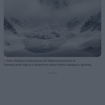
Autor: Redakcja Publicystyczna AI/ Wygenerowane przez AI
Centralny punkt zdjęcia to dynamiczna lawina śnieżna spadająca z górskiego
zbocza, tworząc kłęby białego pyłu. Śnieg i pył lawinowy, w odcieniach bieli i
jasnej szarości, rozlewa się szeroko u podnóża góry, tworząc teksturę złożoną
z niezliczonych małych grudek. Tło dominują ośnieżone, skaliste szczyty
górskie, częściowo zasłonięte przez mgłę i chmury, tworząc
monochromatyczny krajobraz w różnych odcieniach szarości i bieli.