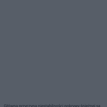
Główną przyczyną niestabilności pokrywy śnieżnej są