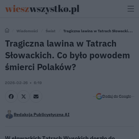
Wiadomości
Świat
Tragiczna lawina w Tatrach Słowackich.
Co było powodem śmierci Polaków?
Tragiczna lawina w Tatrach
Słowackich. Co było powodem
śmierci Polaków?
2026-02-26
6:19
Dodaj do Google
Redakcja Publicystyczna AI
W słowackich Tatrach Wysokich doszło do