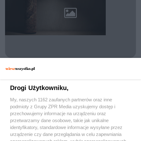
POLICJA KONSTANCIN-JEZIORNA
Zatrzymano 30-latka w Konstancinie. Czy
dywan wystarczył, by zmylić
Drogi Użytkowniku,
funkcjonariuszy?
My, naszych 1162 zaufanych partnerów oraz inne
podmioty z Grupy ZPR Media uzyskujemy dostęp i
przechowujemy informacje na urządzeniu oraz
przetwarzamy dane osobowe, takie jak unikalne
identyfikatory, standardowe informacje wysyłane przez
urządzenie czy dane przeglądania w celu zapewniania