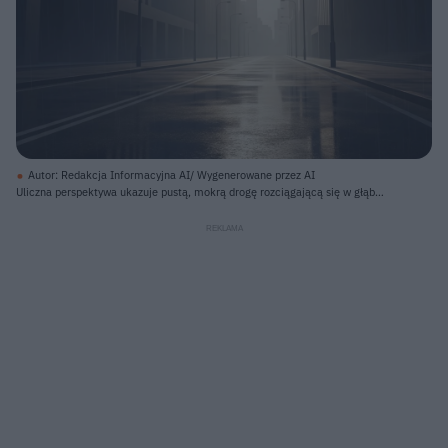
Autor: Redakcja Informacyjna AI/ Wygenerowane przez AI
Uliczna perspektywa ukazuje pustą, mokrą drogę rozciągającą się w głąb
jasnej mgły, z wysokimi, prostymi budynkami po obu stronach. Asfalt jest
lśniący od deszczu, a dwie białe, ciągłe linie dzielą jezdnię na dwie części, z
odbiciami budynków i światła widocznymi na powierzchni. Po obu stronach
drogi stoją szeregi ciemnych latarni ulicznych, ich sylwetki zarysowane na tle
jasnego nieba. Ciemniejsze budynki po lewej stronie mają pionowe, wystające
elementy fasady, natomiast po prawej widoczne są gładkie, pionowe ściany, a
niektóre fasady mają podłużne wcięcia.