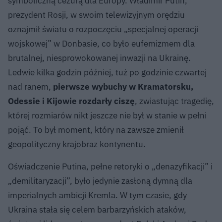
symboliczną cezurą dla Europy. Władimir Putin,
prezydent Rosji, w swoim telewizyjnym orędziu
oznajmił światu o rozpoczęciu „specjalnej operacji
wojskowej” w Donbasie, co było eufemizmem dla
brutalnej, niesprowokowanej inwazji na Ukrainę.
Ledwie kilka godzin później, tuż po godzinie czwartej
nad ranem,
pierwsze wybuchy w Kramatorsku,
Odessie i Kijowie rozdarły ciszę
, zwiastując tragedię,
której rozmiarów nikt jeszcze nie był w stanie w pełni
pojąć. To był moment, który na zawsze zmienił
geopolityczny krajobraz kontynentu.
Oświadczenie Putina, pełne retoryki o „denazyfikacji” i
„demilitaryzacji”, było jedynie zasłoną dymną dla
imperialnych ambicji Kremla. W tym czasie, gdy
Ukraina stała się celem barbarzyńskich ataków,