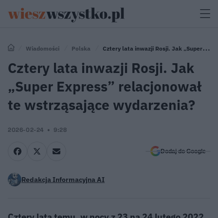
Wiadomości
Polska
Cztery lata inwazji Rosji. Jak „Super
Express” relacjonował te wstrząsające wydarzenia?
Cztery lata inwazji Rosji. Jak
„Super Express” relacjonował
te wstrząsające wydarzenia?
2026-02-24
9:28
Dodaj do Google
Redakcja Informacyjna AI
Cztery lata temu, w nocy z 23 na 24 lutego 2022