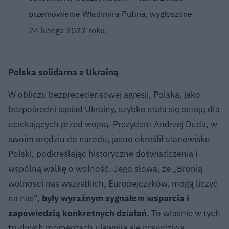
przemówienie Władimira Putina, wygłoszone
24 lutego 2022 roku.
Polska solidarna z Ukrainą
W obliczu bezprecedensowej agresji, Polska, jako
bezpośredni sąsiad Ukrainy, szybko stała się ostoją dla
uciekających przed wojną. Prezydent Andrzej Duda, w
swoim orędziu do narodu, jasno określił stanowisko
Polski, podkreślając historyczne doświadczenia i
wspólną walkę o wolność. Jego słowa, że „Bronią
wolności nas wszystkich, Europejczyków, mogą liczyć
na nas”,
były wyraźnym sygnałem wsparcia i
zapowiedzią konkretnych działań
. To właśnie w tych
trudnych momentach ujawniła się prawdziwa