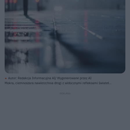
Autor: Redakcja Informacyjna AI/ Wygenerowane przez AI
Mokra, ciemnoszara nawierzchnia drogi z widocznymi refleksami świateł
zajmuje dolną połowę kadru. Światła odbijają się od powierzchni, tworząc
rozmyte kręgi i smugi, z dominującymi czerwonymi i białymi barwami. W
oddali, na rozmytym tle miejskim, widać dwie jasne, białe plamy świateł
samochodu oraz kilka rozmazanych, czerwonych świateł, prawdopodobnie
sygnalizacji lub tylnych świateł innych pojazdów. Po lewej stronie wznosi się
ciemny, pionowy słup, rzucający długi cień na mokrą drogę, a za nim widać
rozmazane kształty budynków.