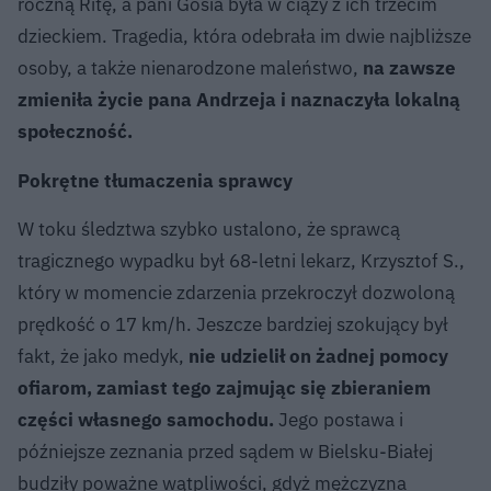
roczną Ritę, a pani Gosia była w ciąży z ich trzecim
dzieckiem. Tragedia, która odebrała im dwie najbliższe
osoby, a także nienarodzone maleństwo,
na zawsze
zmieniła życie pana Andrzeja i naznaczyła lokalną
społeczność.
Pokrętne tłumaczenia sprawcy
W toku śledztwa szybko ustalono, że sprawcą
tragicznego wypadku był 68-letni lekarz, Krzysztof S.,
który w momencie zdarzenia przekroczył dozwoloną
prędkość o 17 km/h. Jeszcze bardziej szokujący był
fakt, że jako medyk,
nie udzielił on żadnej pomocy
ofiarom, zamiast tego zajmując się zbieraniem
części własnego samochodu.
Jego postawa i
późniejsze zeznania przed sądem w Bielsku-Białej
budziły poważne wątpliwości, gdyż mężczyzna