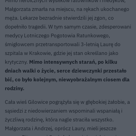
Mimo heroicznych wysiłków ratowników i medyków,
Małgorzata zmarła na miejscu, na rękach ukochanego
męża. Lekarze bezradnie stwierdzili jej zgon, co
dopełniło tragedii. W tym samym czasie, zdesperowani
medycy Lotniczego Pogotowia Ratunkowego,
śmigłowcem przetransportowali 3-letnią Laurę do
szpitala w Krakowie, gdzie jej stan określano jako
krytyczny.
Mimo intensywnych starań, po kilku
dniach walki o życie, serce dziewczynki przestało
bić, co było kolejnym, niewyobrażalnym ciosem dla
rodziny.
Cała wieś Gilowice pogrążyła się w głębokiej żałobie, a
sąsiedzi z niedowierzaniem wspominali wspaniałą i
życzliwą rodzinę, która nagle straciła wszystko.
Małgorzata i Andrzej, oprócz Laury, mieli jeszcze