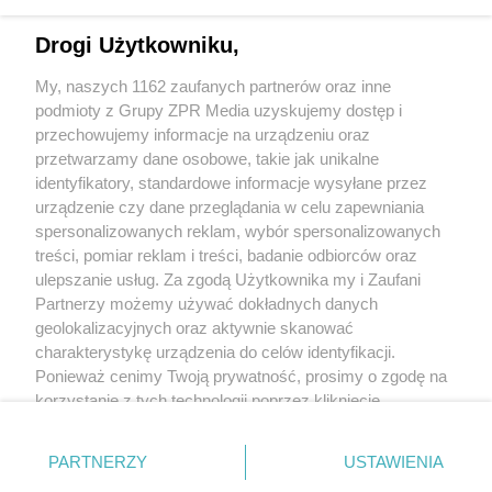
Zatrzymano 30-latka w Konstancinie. Czy
dywan wystarczył, by zmylić
Drogi Użytkowniku,
funkcjonariuszy?
My, naszych 1162 zaufanych partnerów oraz inne
podmioty z Grupy ZPR Media uzyskujemy dostęp i
przechowujemy informacje na urządzeniu oraz
przetwarzamy dane osobowe, takie jak unikalne
identyfikatory, standardowe informacje wysyłane przez
urządzenie czy dane przeglądania w celu zapewniania
spersonalizowanych reklam, wybór spersonalizowanych
Żaden utwór zamieszczony w serwisie nie może być powielany i
treści, pomiar reklam i treści, badanie odbiorców oraz
rozpowszechniany lub dalej rozpowszechniany w jakikolwiek sposób (w tym
także elektroniczny lub mechaniczny) na jakimkolwiek polu eksploatacji w
ulepszanie usług. Za zgodą Użytkownika my i Zaufani
jakiejkolwiek formie, włącznie z umieszczaniem w Internecie bez pisemnej
Partnerzy możemy używać dokładnych danych
zgody właściciela praw. Jakiekolwiek użycie lub wykorzystanie utworów w
całości lub w części z naruszeniem prawa, tzn. bez właściwej zgody, jest
geolokalizacyjnych oraz aktywnie skanować
zabronione pod groźbą kary i może być ścigane prawnie.
charakterystykę urządzenia do celów identyfikacji.
Ponieważ cenimy Twoją prywatność, prosimy o zgodę na
korzystanie z tych technologii poprzez kliknięcie
„Akceptuję”. Zgoda jest dobrowolna i zawsze możesz ją
zmienić/wycofać klikając przycisk ustawień prywatności
O nas
PARTNERZY
USTAWIENIA
znajdujący się w lewym dolnym rogu strony
. Niektóre