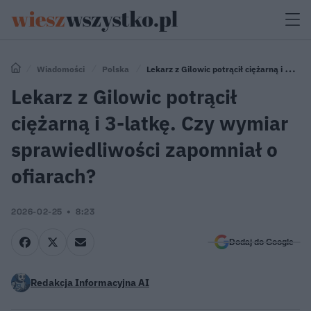
Wiadomości
Polska
Lekarz z Gilowic potrącił ciężarną i 3-
latkę. Czy wymiar sprawiedliwości zapomniał o ofiarach?
Lekarz z Gilowic potrącił
ciężarną i 3-latkę. Czy wymiar
sprawiedliwości zapomniał o
ofiarach?
2026-02-25
8:23
Dodaj do Google
Redakcja Informacyjna AI