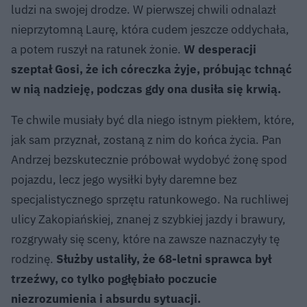
ludzi na swojej drodze. W pierwszej chwili odnalazł
nieprzytomną Laurę, która cudem jeszcze oddychała,
a potem ruszył na ratunek żonie.
W desperacji
szeptał Gosi, że ich córeczka żyje, próbując tchnąć
w nią nadzieję, podczas gdy ona dusiła się krwią.
Te chwile musiały być dla niego istnym piekłem, które,
jak sam przyznał, zostaną z nim do końca życia. Pan
Andrzej bezskutecznie próbował wydobyć żonę spod
pojazdu, lecz jego wysiłki były daremne bez
specjalistycznego sprzętu ratunkowego. Na ruchliwej
ulicy Zakopiańskiej, znanej z szybkiej jazdy i brawury,
rozgrywały się sceny, które na zawsze naznaczyły tę
rodzinę.
Służby ustaliły, że 68-letni sprawca był
trzeźwy, co tylko pogłębiało poczucie
niezrozumienia i absurdu sytuacji.