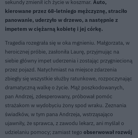
sekundy zmienił ich życie w koszmar.
Auto,
kierowane przez 68-letniego mężczyznę, straciło
panowanie, uderzyło w drzewo, a następnie z
impetem w ciężarną kobietę i jej córkę.
Tragedia rozegrała się w oka mgnieniu. Małgorzata, w
heroicznej próbie, zasłoniła Laurę, przyjmując na
siebie główny impet uderzenia i zostając przygniecioną
przez pojazd. Natychmiast na miejsce zdarzenia
zbiegły się wszystkie służby ratunkowe, rozpoczynając
dramatyczną walkę o życie. Mąż poszkodowanych,
pan Andrzej, zdesperowany, próbował pomóc
strażakom w wydobyciu żony spod wraku. Zeznania
świadków, w tym pana Andrzeja, wstrząsająco
ujawniły, że sprawca, z zawodu lekarz, ani myślał o
udzielaniu pomocy; zamiast tego
obserwował rozwój