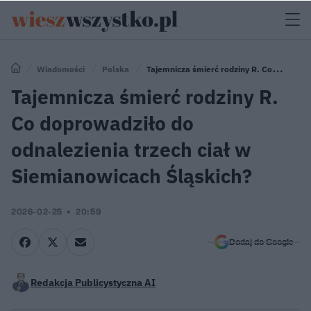
Wiadomości
Polska
Tajemnicza śmierć rodziny R. Co
doprowadziło do odnalezienia trzech ciał w Siemianowicach Śląskich?
Tajemnicza śmierć rodziny R.
Co doprowadziło do
odnalezienia trzech ciał w
Siemianowicach Śląskich?
2026-02-25
20:59
Dodaj do Google
Redakcja Publicystyczna AI