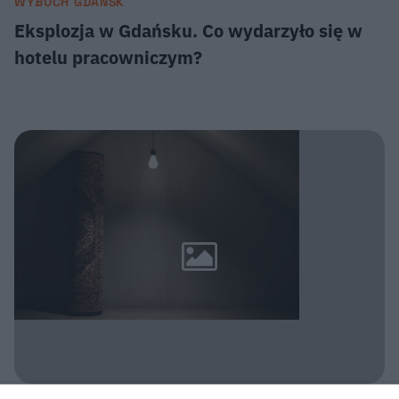
WYBUCH GDAŃSK
Eksplozja w Gdańsku. Co wydarzyło się w
hotelu pracowniczym?