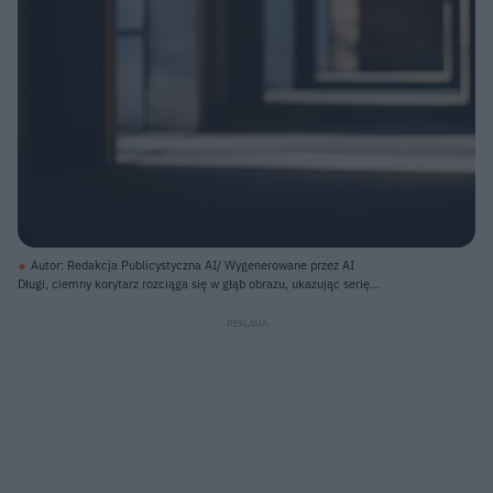
Autor: Redakcja Publicystyczna AI/ Wygenerowane przez AI
Długi, ciemny korytarz rozciąga się w głąb obrazu, ukazując serię
prostokątnych przejść, które stają się coraz mniejsze i bardziej rozmyte w
oddali. Po lewej stronie korytarza widać szarą ścianę z lekkimi smugami
światła, a na podłodze, od połowy obrazu w stronę głębi, rozciąga się jasna
smuga światła słonecznego, tworząca wyraźny kontrast z ciemnym
otoczeniem. Ogólna kolorystyka jest ponura, dominują odcienie szarości i
brązu, podkreślone przez snopy światła.