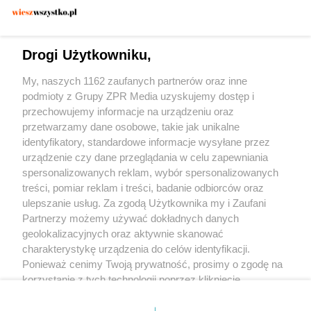
POLICJA KONSTANCIN-JEZIORNA
Zatrzymano 30-latka w Konstancinie. Czy
dywan wystarczył, by zmylić
Drogi Użytkowniku,
funkcjonariuszy?
My, naszych 1162 zaufanych partnerów oraz inne
podmioty z Grupy ZPR Media uzyskujemy dostęp i
przechowujemy informacje na urządzeniu oraz
przetwarzamy dane osobowe, takie jak unikalne
identyfikatory, standardowe informacje wysyłane przez
urządzenie czy dane przeglądania w celu zapewniania
spersonalizowanych reklam, wybór spersonalizowanych
Żaden utwór zamieszczony w serwisie nie może być powielany i
treści, pomiar reklam i treści, badanie odbiorców oraz
rozpowszechniany lub dalej rozpowszechniany w jakikolwiek sposób (w tym
także elektroniczny lub mechaniczny) na jakimkolwiek polu eksploatacji w
ulepszanie usług. Za zgodą Użytkownika my i Zaufani
jakiejkolwiek formie, włącznie z umieszczaniem w Internecie bez pisemnej
Partnerzy możemy używać dokładnych danych
zgody właściciela praw. Jakiekolwiek użycie lub wykorzystanie utworów w
całości lub w części z naruszeniem prawa, tzn. bez właściwej zgody, jest
geolokalizacyjnych oraz aktywnie skanować
zabronione pod groźbą kary i może być ścigane prawnie.
charakterystykę urządzenia do celów identyfikacji.
Ponieważ cenimy Twoją prywatność, prosimy o zgodę na
korzystanie z tych technologii poprzez kliknięcie
„Akceptuję”. Zgoda jest dobrowolna i zawsze możesz ją
zmienić/wycofać klikając przycisk ustawień prywatności