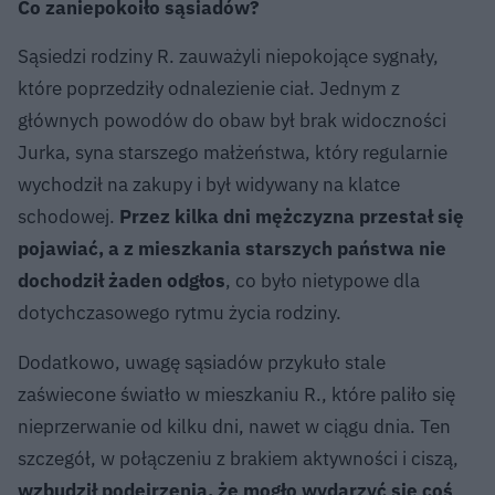
Co zaniepokoiło sąsiadów?
Sąsiedzi rodziny R. zauważyli niepokojące sygnały,
które poprzedziły odnalezienie ciał. Jednym z
głównych powodów do obaw był brak widoczności
Jurka, syna starszego małżeństwa, który regularnie
wychodził na zakupy i był widywany na klatce
schodowej.
Przez kilka dni mężczyzna przestał się
pojawiać, a z mieszkania starszych państwa nie
dochodził żaden odgłos
, co było nietypowe dla
dotychczasowego rytmu życia rodziny.
Dodatkowo, uwagę sąsiadów przykuło stale
zaświecone światło w mieszkaniu R., które paliło się
nieprzerwanie od kilku dni, nawet w ciągu dnia. Ten
szczegół, w połączeniu z brakiem aktywności i ciszą,
wzbudził podejrzenia, że mogło wydarzyć się coś