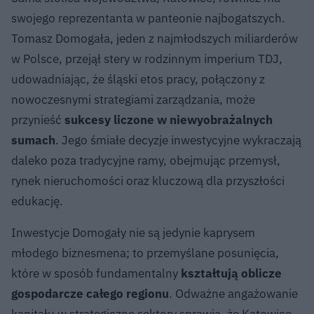
swojego reprezentanta w panteonie najbogatszych.
Tomasz Domogała, jeden z najmłodszych miliarderów
w Polsce, przejął stery w rodzinnym imperium TDJ,
udowadniając, że śląski etos pracy, połączony z
nowoczesnymi strategiami zarządzania, może
przynieść
sukcesy liczone w niewyobrażalnych
sumach
. Jego śmiałe decyzje inwestycyjne wykraczają
daleko poza tradycyjne ramy, obejmując przemysł,
rynek nieruchomości oraz kluczową dla przyszłości
edukację.
Inwestycje Domogały nie są jedynie kaprysem
młodego biznesmena; to przemyślane posunięcia,
które w sposób fundamentalny
kształtują oblicze
gospodarcze całego regionu
. Odważne angażowanie
kapitału w strategiczne sektory sprawia, że Katowice