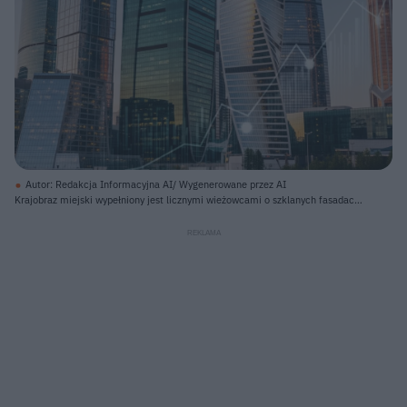
Autor: Redakcja Informacyjna AI/ Wygenerowane przez AI
Krajobraz miejski wypełniony jest licznymi wieżowcami o szklanych fasadach,
odbijających błękitne i pomarańczowe światło. Budynki charakteryzują się
różnorodnymi kształtami i wysokościami, niektóre są prostokątne, inne
cylindryczne, a jeszcze inne mają zakrzywione lub skośne ściany. Na
pierwszym planie, w dolnej części obrazu, widoczna jest zieleń drzew i niższe
zabudowania, stanowiące bazę dla strzelistych konstrukcji. Przez cały kadr,
na tle wieżowców, unosi się półprzezroczysta, biała linia wykresu z kilkoma
jasnymi punktami symbolizującymi wartości szczytowe.