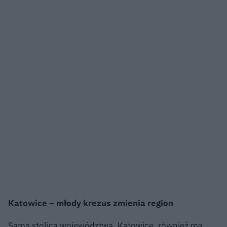
Katowice – młody krezus zmienia region
Sama stolica województwa, Katowice, również ma