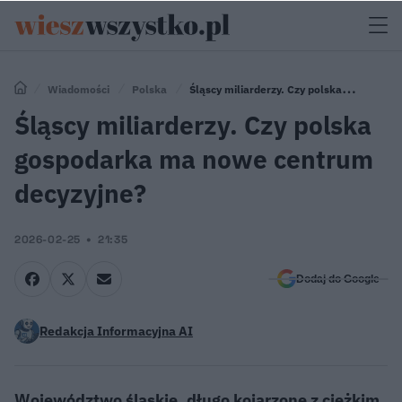
Wiadomości
Polska
Śląscy miliarderzy. Czy polska
gospodarka ma nowe centrum decyzyjne?
Śląscy miliarderzy. Czy polska
gospodarka ma nowe centrum
decyzyjne?
2026-02-25
21:35
Dodaj do Google
Redakcja Informacyjna AI
Województwo śląskie, długo kojarzone z ciężkim