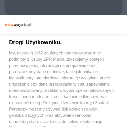
POLICJA KONSTANCIN-JEZIORNA
Zatrzymano 30-latka w Konstancinie. Czy
dywan wystarczył, by zmylić
Drogi Użytkowniku,
funkcjonariuszy?
My, naszych 1162 zaufanych partnerów oraz inne
podmioty z Grupy ZPR Media uzyskujemy dostęp i
przechowujemy informacje na urządzeniu oraz
przetwarzamy dane osobowe, takie jak unikalne
identyfikatory, standardowe informacje wysyłane przez
urządzenie czy dane przeglądania w celu zapewniania
spersonalizowanych reklam, wybór spersonalizowanych
Żaden utwór zamieszczony w serwisie nie może być powielany i
treści, pomiar reklam i treści, badanie odbiorców oraz
rozpowszechniany lub dalej rozpowszechniany w jakikolwiek sposób (w tym
także elektroniczny lub mechaniczny) na jakimkolwiek polu eksploatacji w
ulepszanie usług. Za zgodą Użytkownika my i Zaufani
jakiejkolwiek formie, włącznie z umieszczaniem w Internecie bez pisemnej
Partnerzy możemy używać dokładnych danych
zgody właściciela praw. Jakiekolwiek użycie lub wykorzystanie utworów w
całości lub w części z naruszeniem prawa, tzn. bez właściwej zgody, jest
geolokalizacyjnych oraz aktywnie skanować
zabronione pod groźbą kary i może być ścigane prawnie.
charakterystykę urządzenia do celów identyfikacji.