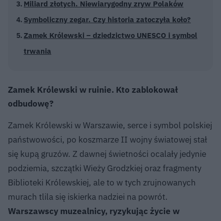
Miliard złotych. Niewiarygodny zryw Polaków
Symboliczny zegar. Czy historia zatoczyła koło?
Zamek Królewski – dziedzictwo UNESCO i symbol
trwania
Zamek Królewski w ruinie. Kto zablokował
odbudowę?
Zamek Królewski w Warszawie, serce i symbol polskiej
państwowości, po koszmarze II wojny światowej stał
się kupą gruzów. Z dawnej świetności ocalały jedynie
podziemia, szczątki Wieży Grodzkiej oraz fragmenty
Biblioteki Królewskiej, ale to w tych zrujnowanych
murach tlila się iskierka nadziei na powrót.
Warszawscy muzealnicy, ryzykując życie w