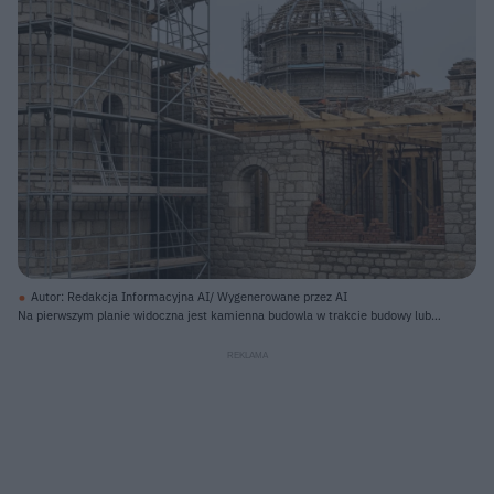
Autor: Redakcja Informacyjna AI/ Wygenerowane przez AI
Na pierwszym planie widoczna jest kamienna budowla w trakcie budowy lub
renowacji, otoczona metalowym rusztowaniem. Prawa strona obrazu
przedstawia część parterową z dwiema otwartymi wnękami okiennymi o
łukowatych nadprożach oraz fragment ściany z odsłoniętą czerwoną cegłą. Z
tego poziomu wyrastają drewniane belki konstrukcji dachu. W tle, po lewej
stronie, dominuje duża okrągła wieża, również z kamienia, z rozbudowanym
rusztowaniem i częściowo widocznym drewnianym szkieletem kopuły. Dalej,
po prawej stronie, wyłania się większa kopuła z kamienia, również otoczona
rusztowaniem i z widoczną drewnianą konstrukcją na jej szczycie. Całość
odbywa się pod jasnym, zachmurzonym niebem.