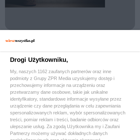
POLICJA KONSTANCIN-JEZIORNA
Zatrzymano 30-latka w Konstancinie. Czy
dywan wystarczył, by zmylić
Drogi Użytkowniku,
funkcjonariuszy?
My, naszych 1162 zaufanych partnerów oraz inne
podmioty z Grupy ZPR Media uzyskujemy dostęp i
przechowujemy informacje na urządzeniu oraz
przetwarzamy dane osobowe, takie jak unikalne
identyfikatory, standardowe informacje wysyłane przez
urządzenie czy dane przeglądania w celu zapewniania
spersonalizowanych reklam, wybór spersonalizowanych
Żaden utwór zamieszczony w serwisie nie może być powielany i
treści, pomiar reklam i treści, badanie odbiorców oraz
rozpowszechniany lub dalej rozpowszechniany w jakikolwiek sposób (w tym
także elektroniczny lub mechaniczny) na jakimkolwiek polu eksploatacji w
ulepszanie usług. Za zgodą Użytkownika my i Zaufani
jakiejkolwiek formie, włącznie z umieszczaniem w Internecie bez pisemnej
Partnerzy możemy używać dokładnych danych
zgody właściciela praw. Jakiekolwiek użycie lub wykorzystanie utworów w
całości lub w części z naruszeniem prawa, tzn. bez właściwej zgody, jest