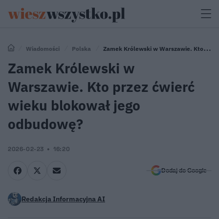
Wiadomości
Polska
Zamek Królewski w Warszawie. Kto
przez ćwierć wieku blokował jego odbudowę?
Zamek Królewski w
Warszawie. Kto przez ćwierć
wieku blokował jego
odbudowę?
2026-02-23
16:20
Dodaj do Google
Redakcja Informacyjna AI