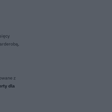
sięcy
garderobą,
towane z
rty dla