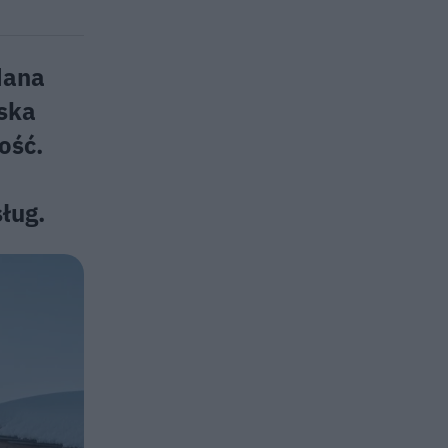
dana
jska
ość.
ług.