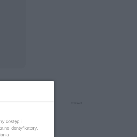
nku
cja
ższych
y dostęp i
lne identyfikatory,
iania