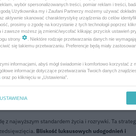
klam, wybór spersonalizowanych treści, pomiar reklam i treści, bad
 zgodą Użytkownika my i Zaufani Partnerzy możemy używać dokład
z szereg luksusowych udogodnień, zapewniając mieszk
az aktywnie skanować charakterystykę urządzenia do celów identyfi
onimem prestiżu i jest wybierany przez rodziny króle
ść, prosimy o zgodę na korzystanie z tych technologii poprzez klikn
halet Oberbort idealnie wpisuje się w ten wizerunek.
a i zawsze możesz ją zmienić/wycofać klikając przycisk ustawień pr
ogu strony
. Niektóre rodzaje przetwarzania danych nie wymagaj
iwić się takiemu przetwarzaniu. Preferencje będą miały zastosowanie
szymi informacjami, abyś mógł świadomie i komfortowo korzystać z
ezydencja, jest powszechnie uznawana za najbardziej e
gółowe informacje dotyczące przetwarzania Twoich danych znajdzi
s
oraz po kliknięciu w „Ustawienia”.
pośredni dostęp do stoków narciarskich, co stanowi kluc
 obiekt znajduje się zaledwie kilka minut od butików
USTAWIENIA
cji wyróżnionych gwiazdkami Michelin
.
ę z najwyższym standardem życia i rozrywki. Ta strate
rzedsięwzięcia.
Bliskość luksusowych udogodnień i