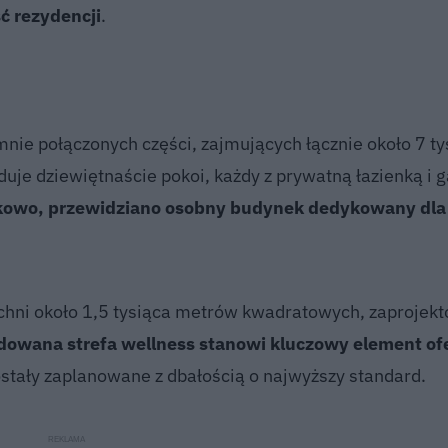
ć rezydencji
.
mnie połączonych części, zajmujących łącznie około 7 ty
je dziewiętnaście pokoi, każdy z prywatną łazienką i 
owo, przewidziano osobny budynek dedykowany dla
chni około 1,5 tysiąca metrów kwadratowych, zaprojek
dowana strefa wellness stanowi kluczowy element ofe
ostały zaplanowane z dbałością o najwyższy standard.