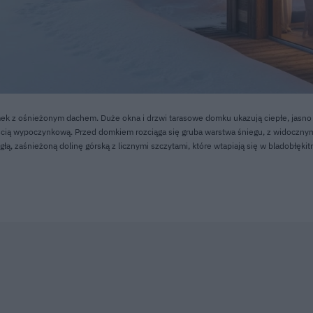
omek z ośnieżonym dachem. Duże okna i drzwi tarasowe domku ukazują ciepłe, jasno
ścią wypoczynkową. Przed domkiem rozciąga się gruba warstwa śniegu, z widocznym
łą, zaśnieżoną dolinę górską z licznymi szczytami, które wtapiają się w bladobłękit