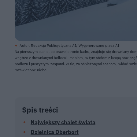
Autor: Redakcja Publicystyczna AI/ Wygenerowane przez AI
Na pierwszym planie, po prawej stronie kadru, znajduje się drewniany d
wnętrze z drewnianymi belkami i meblami, w tym stołem z lampą oraz czę
podłożu i puszystymi zaspami. W tle, za ośnieżonymi sosnami, widać rozleg
rozświetlone niebo.
Spis treści
Największy chalet świata
Dzielnica Oberbort