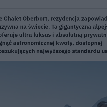
e Chalet Oberbort, rezydencja zapowia
luzywna na świecie. Ta gigantyczna alpe
eruje ultra luksus i absolutną prywatn
ęgnąć astronomicznej kwoty, dostępnej
oszukujących najwyższego standardu us