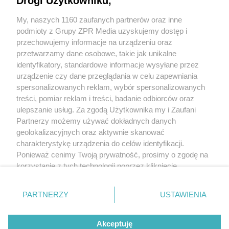
Drogi Użytkowniku,
My, naszych 1160 zaufanych partnerów oraz inne
podmioty z Grupy ZPR Media uzyskujemy dostęp i
przechowujemy informacje na urządzeniu oraz
przetwarzamy dane osobowe, takie jak unikalne
identyfikatory, standardowe informacje wysyłane przez
urządzenie czy dane przeglądania w celu zapewniania
spersonalizowanych reklam, wybór spersonalizowanych
Żaden utwór zamieszczony w serwisie nie może być powielany i
treści, pomiar reklam i treści, badanie odbiorców oraz
rozpowszechniany lub dalej rozpowszechniany w jakikolwiek sposób (w tym
także elektroniczny lub mechaniczny) na jakimkolwiek polu eksploatacji w
ulepszanie usług. Za zgodą Użytkownika my i Zaufani
jakiejkolwiek formie, włącznie z umieszczaniem w Internecie bez pisemnej
Partnerzy możemy używać dokładnych danych
zgody właściciela praw. Jakiekolwiek użycie lub wykorzystanie utworów w
całości lub w części z naruszeniem prawa, tzn. bez właściwej zgody, jest
geolokalizacyjnych oraz aktywnie skanować
zabronione pod groźbą kary i może być ścigane prawnie.
charakterystykę urządzenia do celów identyfikacji.
Ponieważ cenimy Twoją prywatność, prosimy o zgodę na
korzystanie z tych technologii poprzez kliknięcie
„Akceptuję”. Zgoda jest dobrowolna i zawsze możesz ją
zmienić/wycofać klikając przycisk ustawień prywatności
O nas
PARTNERZY
USTAWIENIA
znajdujący się w lewym dolnym rogu strony
. Niektóre
Informacje prawne
rodzaje przetwarzania danych nie wymagają zgody
Akceptuję
użytkownika, ale masz prawo sprzeciwić się takiemu