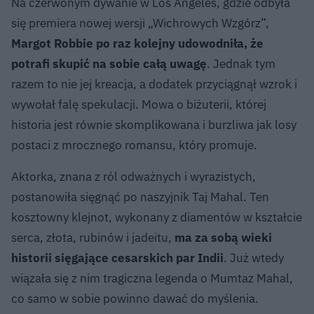
Na czerwonym dywanie w Los Angeles, gdzie odbyła
się premiera nowej wersji „Wichrowych Wzgórz”,
Margot Robbie po raz kolejny udowodniła, że
potrafi skupić na sobie całą uwagę
. Jednak tym
razem to nie jej kreacja, a dodatek przyciągnął wzrok i
wywołał falę spekulacji. Mowa o biżuterii, której
historia jest równie skomplikowana i burzliwa jak losy
postaci z mrocznego romansu, który promuje.
Aktorka, znana z ról odważnych i wyrazistych,
postanowiła sięgnąć po naszyjnik Taj Mahal. Ten
kosztowny klejnot, wykonany z diamentów w kształcie
serca, złota, rubinów i jadeitu,
ma za sobą wieki
historii sięgające cesarskich par Indii
. Już wtedy
wiązała się z nim tragiczna legenda o Mumtaz Mahal,
co samo w sobie powinno dawać do myślenia.