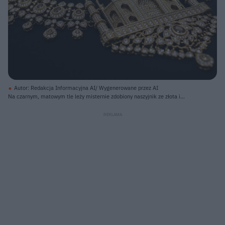
Autor: Redakcja Informacyjna AI/ Wygenerowane przez AI
Na czarnym, matowym tle leży misternie zdobiony naszyjnik ze złota i
diamentów, przypominający kształtem świątynię lub pałac. Centralny element
stanowi miniatura budynku z kopułą i czterema minaretami, pokryta gęsto
małymi, okrągłymi diamentami. Od tego elementu odchodzą dwie
symetryczne części naszyjnika, składające się z połączonych ze sobą
elementów w kształcie liści i kropli, również wysadzanych diamentami, z
kilkoma większymi, owalnymi, brązowymi kamieniami osadzonymi w
centralnej części. Całość tworzy lśniący, bogato zdobiony przedmiot
biżuteryjny, rozświetlony przez padające na niego światło.