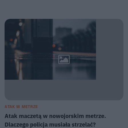
ATAK W METRZE
Atak maczetą w nowojorskim metrze.
Dlaczego policja musiała strzelać?