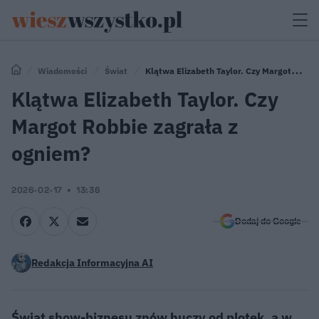
Wiadomości
Świat
Klątwa Elizabeth Taylor. Czy Margot
Robbie zagrała z ogniem?
Klątwa Elizabeth Taylor. Czy
Margot Robbie zagrała z
ogniem?
2026-02-17
13:36
Dodaj do Google
Redakcja Informacyjna AI
Świat show-biznesu znów huczy od plotek, a w