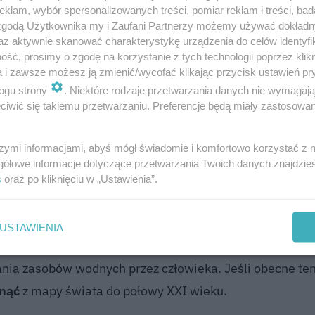
klam, wybór spersonalizowanych treści, pomiar reklam i treści, bad
,
dziś stoją w obliczu realnej możliwości bezpowrotne
 zgodą Użytkownika my i Zaufani Partnerzy możemy używać dokład
az aktywnie skanować charakterystykę urządzenia do celów identyfi
ść, prosimy o zgodę na korzystanie z tych technologii poprzez klikn
a i zawsze możesz ją zmienić/wycofać klikając przycisk ustawień pr
eku?
ogu strony
. Niektóre rodzaje przetwarzania danych nie wymagaj
iwić się takiemu przetwarzaniu. Preferencje będą miały zastosowanie
nych jest Morze Martwe, jezioro słone położone na pog
szymi informacjami, abyś mógł świadomie i komfortowo korzystać z
 ikoniczny akwen
kurczy się w zastraszającym tempie
od
gółowe informacje dotyczące przetwarzania Twoich danych znajdzi
y wynosi około jednego metra rocznie, co jest alarmu
s
oraz po kliknięciu w „Ustawienia”.
USTAWIENIA
zmniejszyło się o ponad 30 procent, co jest bezpośredn
nia zasobów wodnych przez człowieka. Jeśli obecne ten
knąć
z mapy świata do połowy XXI wieku.