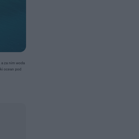
, a za nim woda
ski ocean pod