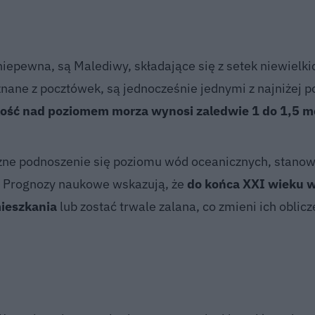
niepewna, są Malediwy, składające się z setek niewielki
znane z pocztówek, są jednocześnie jednymi z najniżej 
kość nad poziomem morza wynosi zaledwie 1 do 1,5 m
zne podnoszenie się poziomu wód oceanicznych, stanow
. Prognozy naukowe wskazują, że
do końca XXI wieku 
mieszkania
lub zostać trwale zalana, co zmieni ich oblicz