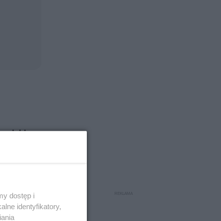
opejskie
y dostęp i
owieka,
lne identyfikatory,
 które
iania