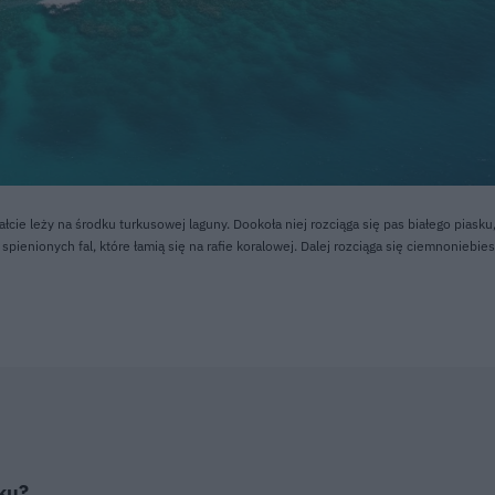
cie leży na środku turkusowej laguny. Dookoła niej rozciąga się pas białego piasku
pienionych fal, które łamią się na rafie koralowej. Dalej rozciąga się ciemnoniebie
ku?