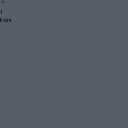
unie
j
 które