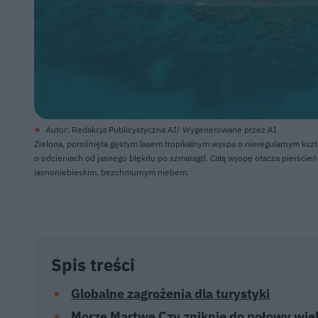
Autor: Redakcja Publicystyczna AI/ Wygenerowane przez AI
Zielona, porośnięta gęstym lasem tropikalnym wyspa o nieregularnym kształ
o odcieniach od jasnego błękitu po szmaragd. Całą wyspę otacza pierścień s
jasnoniebieskim, bezchmurnym niebem.
Spis treści
Globalne zagrożenia dla turystyki
Morze Martwe Czy zniknie do połowy wie