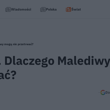
Wiadomości
Polska
Świat
iwy mogą nie przetrwać?
y. Dlaczego Malediw
ać?
Do