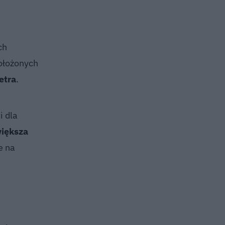
ch
położonych
etra
.
i dla
większa
e na