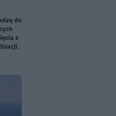
adzą do
ących
ięcia z
izacji,