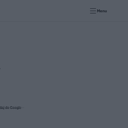
Menu
y
daj do Google