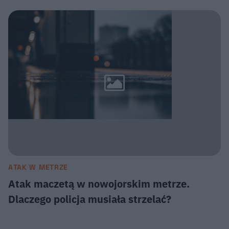
ATAK W METRZE
Atak maczetą w nowojorskim metrze.
Dlaczego policja musiała strzelać?