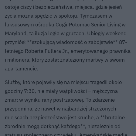
ostoje ciszy i bezpieczeństwa, miejsca, gdzie jesień
życia można spędzić w spokoju. Tymczasem w
luksusowym ośrodku Cogir Potomac Senior Living w
Maryland, ta iluzja legła w gruzach. Ubiegły weekend
przyniósł **szokującą wiadomość o zabójstwie** 87-
letniego Roberta Fullera Jr., emerytowanego prawnika
i milionera, który został znaleziony martwy w swoim
apartamencie.
Służby, które pojawiły się na miejscu tragedii około
godziny 7:30, nie miały wątpliwości – mężczyzna
zmarł w wyniku rany postrzałowej. To zdarzenie
przypomina, że nawet w najbardziej strzeżonych
miejscach bezpieczeństwo jest kruche, a **brutalne
zbrodnie mogą dotknąć każdego**, niezależnie od
statusu społecznego czy wieku. Amerykańskie media,