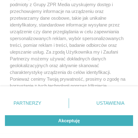
podmioty z Grupy ZPR Media uzyskujemy dostęp i
przechowujemy informacje na urządzeniu oraz
przetwarzamy dane osobowe, takie jak unikalne
identyfikatory, standardowe informacje wysyłane przez
urządzenie czy dane przeglądania w celu zapewniania
spersonalizowanych reklam, wybór spersonalizowanych
Żaden utwór zamieszczony w serwisie nie może być powielany i
treści, pomiar reklam i treści, badanie odbiorców oraz
rozpowszechniany lub dalej rozpowszechniany w jakikolwiek sposób (w tym
także elektroniczny lub mechaniczny) na jakimkolwiek polu eksploatacji w
ulepszanie usług. Za zgodą Użytkownika my i Zaufani
jakiejkolwiek formie, włącznie z umieszczaniem w Internecie bez pisemnej
Partnerzy możemy używać dokładnych danych
zgody właściciela praw. Jakiekolwiek użycie lub wykorzystanie utworów w
całości lub w części z naruszeniem prawa, tzn. bez właściwej zgody, jest
geolokalizacyjnych oraz aktywnie skanować
zabronione pod groźbą kary i może być ścigane prawnie.
charakterystykę urządzenia do celów identyfikacji.
Ponieważ cenimy Twoją prywatność, prosimy o zgodę na
korzystanie z tych technologii poprzez kliknięcie
„Akceptuję”. Zgoda jest dobrowolna i zawsze możesz ją
zmienić/wycofać klikając przycisk ustawień prywatności
O nas
PARTNERZY
USTAWIENIA
znajdujący się w lewym dolnym rogu strony
. Niektóre
Informacje prawne
rodzaje przetwarzania danych nie wymagają zgody
Akceptuję
użytkownika, ale masz prawo sprzeciwić się takiemu
przetwarzaniu. Preferencje będą miały zastosowanie tylko
na tej witrynie.