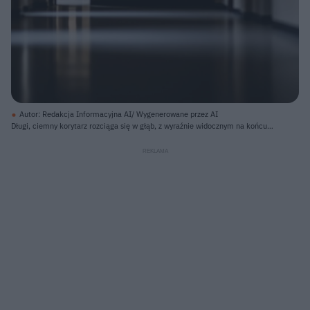
Autor: Redakcja Informacyjna AI/ Wygenerowane przez AI
Długi, ciemny korytarz rozciąga się w głąb, z wyraźnie widocznym na końcu
otwartym, drewnianym drzwiami z pojedynczą pionową szybą. Podłoga jest
lśniąca i odbija światło w postaci długich, jasnych pasów, zwłaszcza w
kierunku drzwi, tworząc złudzenie mokrej powierzchni. Ściany boczne,
widoczne po obu stronach korytarza, są dwukolorowe – dolna część jest
ciemniejsza, górna jaśniejsza, a na suficie znajdują się jasne punkty,
prawdopodobnie lampy, które rzucają światło. Perspektywa jest centralna, a
głębia ostrości skupia się na drzwiach na końcu, podczas gdy bliskie i dalsze
części korytarza są lekko rozmyte.