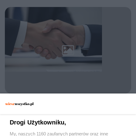
KONFLIKT UKRAINA ROSJA
Gwarancje bezpieczeństwa dla Rosji. Jakie
warunki stawia Ławrow?
Drogi Użytkowniku,
My, naszych 1160 zaufanych partnerów oraz inne