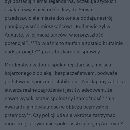
był postacią niemal legendarną, oczekuje szybkich
działań i wyjaśnień od śledczych. Słowa
przedstawiciela miasta doskonale oddają nastrój
panujący wśród mieszkańców: „Fuller wierzył w
Augustę, w jej mieszkańców, w jej przyszłość i
potencjał”. **To właśnie to zaufanie zostało brutalnie
nadszarpnięte** przez bezkarność sprawcy.
Morderstwo w domu spokojnej starości, miejsca
kojarzonego z opieką i bezpieczeństwem, podważa
podstawowe poczucie stabilności. Niezłapany zabójca
stwarza realne zagrożenie i jest świadectwem, że
nawet wysoki status społeczny i zamożność **nie
gwarantują nietykalności w obliczu bezmyślnej
przemocy**. Czy policji uda się wkrótce zatrzymać
mordercę i przywrócić spokój wstrząśniętej Ameryce?