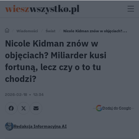
Wiadomości
Świat
Nicole Kidman znów w objęciach?
Miliarder kusi fortuną, lecz czy o to tu chodzi?
Nicole Kidman znów w
objęciach? Miliarder kusi
fortuną, lecz czy o to tu
chodzi?
2026-02-18
12:34
Dodaj do Google
Redakcja Informacyjna AI