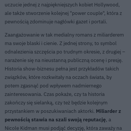
uczucie jednej z najpiękniejszych kobiet Hollywood,
ale także stworzenie kolejnej "power couple", która z
pewnością zdominuje nagłówki gazet i portali.
Zaangażowanie w tak medialny romans z miliarderem
ma swoje blaski i cienie. Z jednej strony, to symbol
odnalezienia szczęścia po trudnym okresie, z drugiej –
narażenie się na nieustanną publiczną ocenę i presję.
Historia show-biznesu pełna jest przykładów takich
związków, które rozkwitały na oczach świata, by
potem zgasnąć pod wpływem nadmiernego
zainteresowania. Czas pokaże, czy ta historia
zakończy się sielanką, czy też będzie kolejnym
przystankiem w poszukiwaniach aktorki.
Miliarder z
pewnością stawia na szali swoją reputację
, a
Nicole Kidman musi podjąć decyzję, która zaważy na