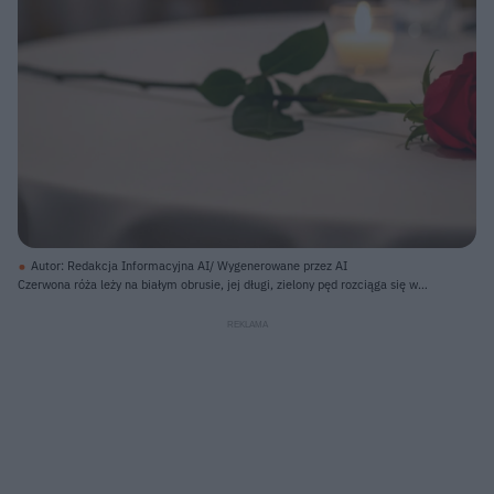
Autor: Redakcja Informacyjna AI/ Wygenerowane przez AI
Czerwona róża leży na białym obrusie, jej długi, zielony pęd rozciąga się w
lewo. Po prawej stronie róży, blisko centrum, stoi zapalona świeca w
szklanym naczyniu, tworząc ciepłe, rozproszone światło. Za świecą widoczny
jest przezroczysty kieliszek na wysokiej nóżce, a w tle rozmyte są kontury
innych stołów i krzeseł, z kilkoma jasnymi punktami świetlnymi.