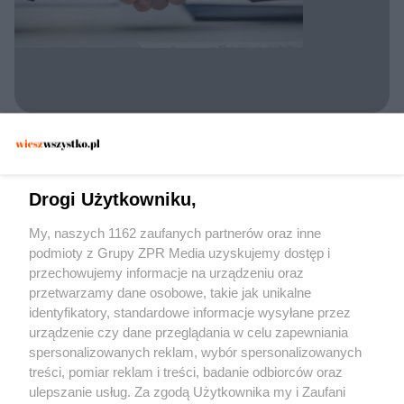
KONFLIKT UKRAINA ROSJA
Gwarancje bezpieczeństwa dla Rosji. Jakie
warunki stawia Ławrow?
Drogi Użytkowniku,
My, naszych 1162 zaufanych partnerów oraz inne
podmioty z Grupy ZPR Media uzyskujemy dostęp i
przechowujemy informacje na urządzeniu oraz
przetwarzamy dane osobowe, takie jak unikalne
identyfikatory, standardowe informacje wysyłane przez
urządzenie czy dane przeglądania w celu zapewniania
spersonalizowanych reklam, wybór spersonalizowanych
Żaden utwór zamieszczony w serwisie nie może być powielany i
treści, pomiar reklam i treści, badanie odbiorców oraz
rozpowszechniany lub dalej rozpowszechniany w jakikolwiek sposób (w tym
także elektroniczny lub mechaniczny) na jakimkolwiek polu eksploatacji w
ulepszanie usług. Za zgodą Użytkownika my i Zaufani
jakiejkolwiek formie, włącznie z umieszczaniem w Internecie bez pisemnej