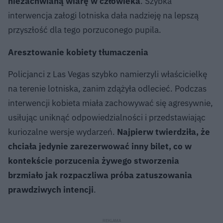
niezachwianą wiarę w człowieka
. Szybka
interwencja załogi lotniska dała nadzieję na lepszą
przyszłość dla tego porzuconego pupila.
Aresztowanie kobiety tłumaczenia
Policjanci z Las Vegas szybko namierzyli właścicielkę
na terenie lotniska, zanim zdążyła odlecieć. Podczas
interwencji kobieta miała zachowywać się agresywnie,
usiłując uniknąć odpowiedzialności i przedstawiając
kuriozalne wersje wydarzeń.
Najpierw twierdziła, że
chciała jedynie zarezerwować inny bilet, co w
kontekście porzucenia żywego stworzenia
brzmiało jak rozpaczliwa próba zatuszowania
prawdziwych intencji
.