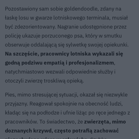
Pozostawiony sam sobie goldendoodle, zdany na
łaskę losu w gwarze lotniskowego terminala, musiał
być zdezorientowany. Nagranie udostępnione przez
policję ukazuje porzuconego psa, który w smutku
obserwuje oddalającą się sylwetkę swojej opiekunki.
Na szczęście, pracownicy lotniska wykazali się
godną podziwu empatią i profesjonalizmem
,
natychmiastowo wezwali odpowiednie służby i
otoczyli zwierzę troskliwą opieką.
Pies, mimo stresującej sytuacji, okazał się niezwykle
przyjazny. Reagował spokojnie na obecność ludzi,
kładąc się na podłodze i ufnie liżąc po ręce jednego z
pracowników. To świadectwo, że
zwierzęta, mimo
doznanych krzywd, często potrafią zachować