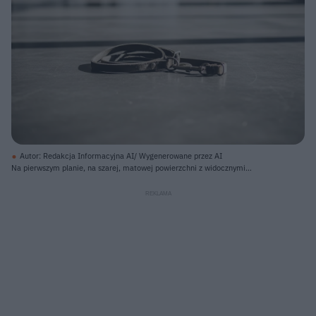
Autor: Redakcja Informacyjna AI/ Wygenerowane przez AI
Na pierwszym planie, na szarej, matowej powierzchni z widocznymi
zarysowaniami, leży ciemnozielona parciana smycz lub obroża, zwinięta w
okrągły kształt, z widocznym metalowym karabińczykiem i sprzączką. Na
obiekcie i pod nim widać wyraźny cień, padający z lewej strony, co świadczy o
silnym źródle światła. Tło jest rozmyte, ukazując długi korytarz z rzędami
filarów po bokach oraz dużymi oknami na końcu, przez które wpada jasne
światło.