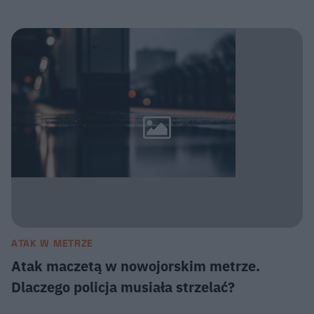
ATAK W METRZE
Atak maczetą w nowojorskim metrze.
Dlaczego policja musiała strzelać?