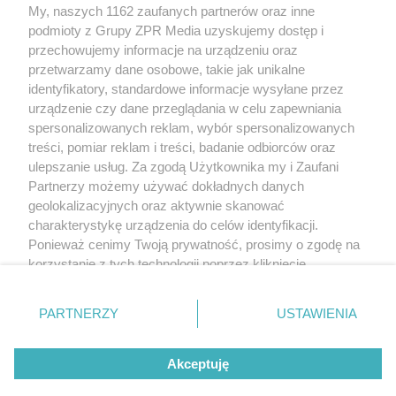
My, naszych 1162 zaufanych partnerów oraz inne
podmioty z Grupy ZPR Media uzyskujemy dostęp i
przechowujemy informacje na urządzeniu oraz
przetwarzamy dane osobowe, takie jak unikalne
identyfikatory, standardowe informacje wysyłane przez
urządzenie czy dane przeglądania w celu zapewniania
spersonalizowanych reklam, wybór spersonalizowanych
Żaden utwór zamieszczony w serwisie nie może być powielany i
treści, pomiar reklam i treści, badanie odbiorców oraz
rozpowszechniany lub dalej rozpowszechniany w jakikolwiek sposób (w tym
także elektroniczny lub mechaniczny) na jakimkolwiek polu eksploatacji w
ulepszanie usług. Za zgodą Użytkownika my i Zaufani
jakiejkolwiek formie, włącznie z umieszczaniem w Internecie bez pisemnej
Partnerzy możemy używać dokładnych danych
zgody właściciela praw. Jakiekolwiek użycie lub wykorzystanie utworów w
całości lub w części z naruszeniem prawa, tzn. bez właściwej zgody, jest
geolokalizacyjnych oraz aktywnie skanować
zabronione pod groźbą kary i może być ścigane prawnie.
charakterystykę urządzenia do celów identyfikacji.
Ponieważ cenimy Twoją prywatność, prosimy o zgodę na
korzystanie z tych technologii poprzez kliknięcie
„Akceptuję”. Zgoda jest dobrowolna i zawsze możesz ją
zmienić/wycofać klikając przycisk ustawień prywatności
O nas
PARTNERZY
USTAWIENIA
znajdujący się w lewym dolnym rogu strony
. Niektóre
Informacje prawne
rodzaje przetwarzania danych nie wymagają zgody
Akceptuję
użytkownika, ale masz prawo sprzeciwić się takiemu
przetwarzaniu. Preferencje będą miały zastosowanie tylko