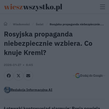
Wiadomości
Świat
Rosyjska propaganda niebezpiecznie
wzbiera. Co knuje Kreml?
Rosyjska propaganda
niebezpiecznie wzbiera. Co
knuje Kreml?
2026-01-27
6:45
Dodaj do Google
Redakcja Informacyjna AI
Łotewski kontrwywiad alarmuje: Rosja powiela