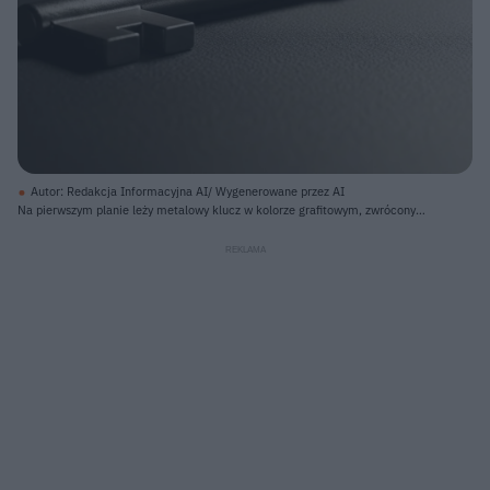
Autor: Redakcja Informacyjna AI/ Wygenerowane przez AI
Na pierwszym planie leży metalowy klucz w kolorze grafitowym, zwrócony
zębatym końcem w lewo, a kółkiem uchwytu w prawo. Klucz spoczywa na
ciemnoszarej, matowej powierzchni, która jest lekko ziarnista. Tło jest
rozmyte, z widocznym brązowym blatem lub półką pośrodku oraz
ciemniejszym, rozmazanym obszarem u góry.