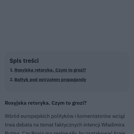
Spis treści
Rosyjska retoryka. Czym to grozi?
Bałtyk pod ostrzałem propagandy
Rosyjska retoryka. Czym to grozi?
Wśród europejskich polityków i komentatorów wciąż
trwa debata na temat faktycznych intencji Władimira
Putina. Czy Rosja ma realne siły, by zaatakować kraje