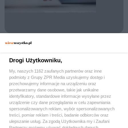
KONFLIKT UKRAINA ROSJA
Gwarancje bezpieczeństwa dla Rosji. Jakie
warunki stawia Ławrow?
Drogi Użytkowniku,
My, naszych 1162 zaufanych partnerów oraz inne
podmioty z Grupy ZPR Media uzyskujemy dostęp i
przechowujemy informacje na urządzeniu oraz
przetwarzamy dane osobowe, takie jak unikalne
identyfikatory, standardowe informacje wysyłane przez
urządzenie czy dane przeglądania w celu zapewniania
spersonalizowanych reklam, wybór spersonalizowanych
Żaden utwór zamieszczony w serwisie nie może być powielany i
treści, pomiar reklam i treści, badanie odbiorców oraz
rozpowszechniany lub dalej rozpowszechniany w jakikolwiek sposób (w tym
także elektroniczny lub mechaniczny) na jakimkolwiek polu eksploatacji w
ulepszanie usług. Za zgodą Użytkownika my i Zaufani
jakiejkolwiek formie, włącznie z umieszczaniem w Internecie bez pisemnej
Partnerzy możemy używać dokładnych danych