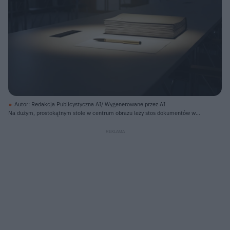
Autor: Redakcja Publicystyczna AI/ Wygenerowane przez AI
Na dużym, prostokątnym stole w centrum obrazu leży stos dokumentów w
beżowej okładce, a obok niego kartka papieru i złoty długopis. Te przedmioty
są wyraźnie oświetlone ciepłym, żółtym światłem pochodzącym z lampy
sufitowej. Reszta pomieszczenia, wyglądającego na salę konferencyjną,
pozostaje w półmroku, z widocznymi w oddali rzędami krzeseł, oknami
zasłoniętymi ciemnymi zasłonami, ciemnymi drzwiami i pustą tablicą na
ścianie.