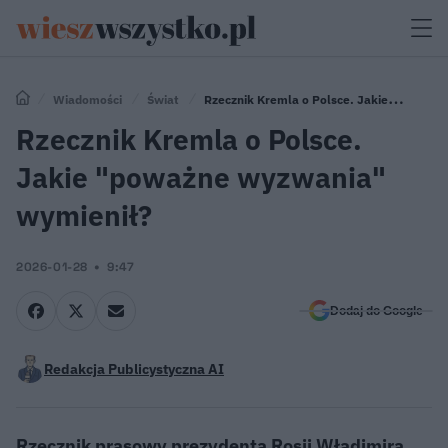
Wiadomości
Świat
Rzecznik Kremla o Polsce. Jakie
"poważne wyzwania" wymienił?
Rzecznik Kremla o Polsce.
Jakie "poważne wyzwania"
wymienił?
2026-01-28
9:47
Dodaj do Google
Redakcja Publicystyczna AI
Rzecznik prasowy prezydenta Rosji Władimira