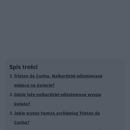
Spis treści
Tristan da Cunha. Najbardziej odizolowane
miejsce na świecie?
Gdzie leży najbardziej odizolowana wyspa
świata?
Jakie wyspy tworzą archipelag Tristan da
Cunha?