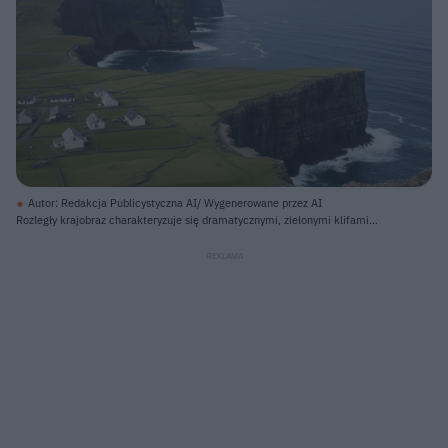
Autor: Redakcja Publicystyczna AI/ Wygenerowane przez AI
Rozległy krajobraz charakteryzuje się dramatycznymi, zielonymi klifami
schodzącymi stromo w głęboki, niebieski ocean. Na pierwszym planie po
lewej stronie znajduje się niewielka osada składająca się z wielu białych
domów z ciemnymi lub czerwonymi dachami, otoczonych zielonymi polami
podzielonymi niskimi kamiennymi murkami. Wzdłuż linii brzegowej, pomiędzy
wodą a szczytem klifu, wije się wąska ścieżka. Nad całością rozciąga się
niebo pokryte białymi i szarymi chmurami, z prześwitującymi fragmentami
jasnego, błękitnego nieba.