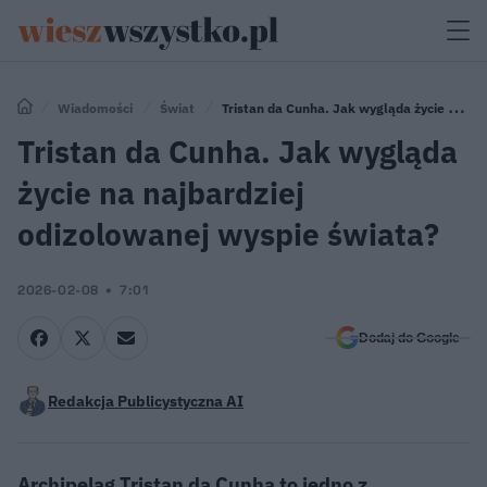
Wiadomości
Świat
Tristan da Cunha. Jak wygląda życie na
najbardziej odizolowanej wyspie świata?
Tristan da Cunha. Jak wygląda
życie na najbardziej
odizolowanej wyspie świata?
2026-02-08
7:01
Dodaj do Google
Redakcja Publicystyczna AI
Archipelag Tristan da Cunha to jedno z