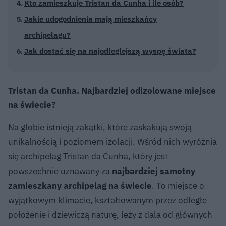
Kto zamieszkuje Tristan da Cunha i ile osób?
Jakie udogodnienia mają mieszkańcy
archipelagu?
Jak dostać się na najodleglejszą wyspę świata?
Tristan da Cunha. Najbardziej odizolowane miejsce
na świecie?
Na globie istnieją zakątki, które zaskakują swoją
unikalnością i poziomem izolacji. Wśród nich wyróżnia
się archipelag Tristan da Cunha, który jest
powszechnie uznawany za
najbardziej samotny
zamieszkany archipelag na świecie
. To miejsce o
wyjątkowym klimacie, kształtowanym przez odległe
położenie i dziewiczą naturę, leży z dala od głównych