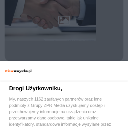
KONFLIKT UKRAINA ROSJA
Gwarancje bezpieczeństwa dla Rosji. Jakie
warunki stawia Ławrow?
Drogi Użytkowniku,
My, naszych 1162 zaufanych partnerów oraz inne
podmioty z Grupy ZPR Media uzyskujemy dostęp i
przechowujemy informacje na urządzeniu oraz
przetwarzamy dane osobowe, takie jak unikalne
identyfikatory, standardowe informacje wysyłane przez