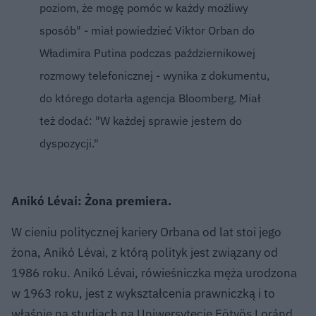
poziom, że mogę pomóc w każdy możliwy
sposób" - miał powiedzieć Viktor Orban do
Władimira Putina podczas październikowej
rozmowy telefonicznej - wynika z dokumentu,
do którego dotarła agencja Bloomberg. Miał
też dodać: "W każdej sprawie jestem do
dyspozycji."
Anikó Lévai: Żona premiera.
W cieniu politycznej kariery Orbana od lat stoi jego
żona, Anikó Lévai, z którą polityk jest związany od
1986 roku. Anikó Lévai, rówieśniczka męża urodzona
w 1963 roku, jest z wykształcenia prawniczką i to
właśnie na studiach na Uniwersytecie Eötvös Loránd