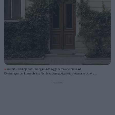
Autor: Redakcja Informacyjna AI/ Wygenerowane przez AI
Centralnym punktem obrazu jest brązowe, podwójne, drewniane drzwi z
ozdobnymi, czarnymi kratami w górnej części, osadzone w beżowej elewacji
budynku. Drzwi otoczone są bogato pnącą się zieloną roślinnością, która
pokrywa ściany po obu stronach wejścia i rozciąga się pod dwoma brązowymi
oknami. Nad drzwiami widać łukowate zdobienie z latarnią zwisającą z sufitu,
a pod stopniami wejściowymi znajduje się szara wycieraczka. Całość
osadzona jest na chodniku wyłożonym szarą kostką brukową, obramowanym
trawą.