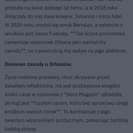
przyszła na świat dziesięć lat temu, a w 2018 roku
dołączyły do niej dwie kolejne: Johanna i Anna Adel.
W 2020 roku urodził się wnuk Bertalan, a ostatnim z
wnuków jest Janos Fueloep. **Tak liczne potomstwo
cementuje wizerunek Orbana jako patriarchy
narodu**, co z pewnością ma wpływ na jego elektorat.
Domowe zasady u Orbanów.
Życie rodzinne premiera, choć skrywane przed
światłem reflektorów, nie jest pozbawione anegdot.
Anikó Lévai w rozmowie z "Story Magazin" zdradziła,
że mąż jest **czułym ojcem, który bez sprzeciwu ulega
prośbom swoich córek**. To kontrastuje z jego
twardym wizerunkiem politycznym, pokazując bardziej
ludzką stronę.