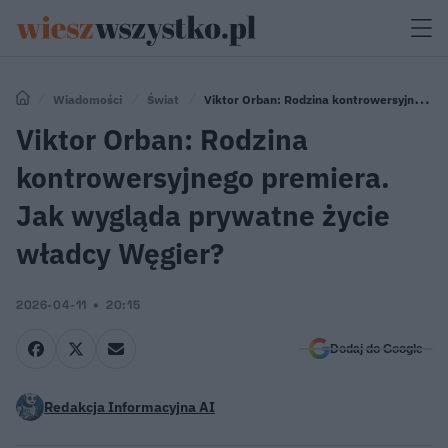
Wiadomości
Świat
Viktor Orban: Rodzina kontrowersyjnego
premiera. Jak wygląda prywatne życie władcy Węgier?
Viktor Orban: Rodzina
kontrowersyjnego premiera.
Jak wygląda prywatne życie
władcy Węgier?
2026-04-11
20:15
Dodaj do Google
Redakcja Informacyjna AI