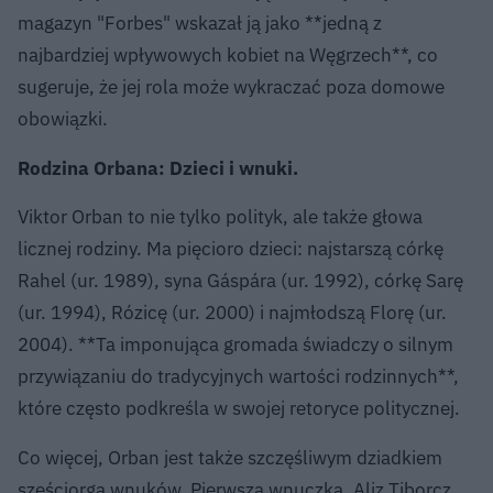
magazyn "Forbes" wskazał ją jako **jedną z
najbardziej wpływowych kobiet na Węgrzech**, co
sugeruje, że jej rola może wykraczać poza domowe
obowiązki.
Rodzina Orbana: Dzieci i wnuki.
Viktor Orban to nie tylko polityk, ale także głowa
licznej rodziny. Ma pięcioro dzieci: najstarszą córkę
Rahel (ur. 1989), syna Gáspára (ur. 1992), córkę Sarę
(ur. 1994), Rózicę (ur. 2000) i najmłodszą Florę (ur.
2004). **Ta imponująca gromada świadczy o silnym
przywiązaniu do tradycyjnych wartości rodzinnych**,
które często podkreśla w swojej retoryce politycznej.
Co więcej, Orban jest także szczęśliwym dziadkiem
sześciorga wnuków. Pierwsza wnuczka, Aliz Tiborcz,