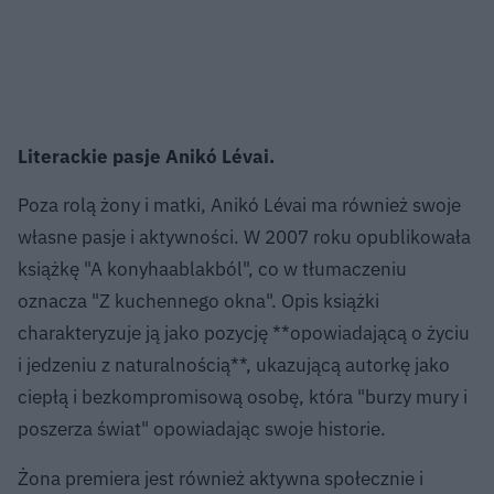
Literackie pasje Anikó Lévai.
Poza rolą żony i matki, Anikó Lévai ma również swoje
własne pasje i aktywności. W 2007 roku opublikowała
książkę "A konyhaablakból", co w tłumaczeniu
oznacza "Z kuchennego okna". Opis książki
charakteryzuje ją jako pozycję **opowiadającą o życiu
i jedzeniu z naturalnością**, ukazującą autorkę jako
ciepłą i bezkompromisową osobę, która "burzy mury i
poszerza świat" opowiadając swoje historie.
Żona premiera jest również aktywna społecznie i