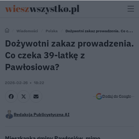
Wiadomości
Polska
Dożywotni zakaz prowadzenia. Co czeka
39-latkę z Pawłosiowa?
Dożywotni zakaz prowadzenia.
Co czeka 39-latkę z
Pawłosiowa?
2026-02-26
18:22
Dodaj do Google
Redakcja Publicystyczna AI
Mieszkanka gminy Pawłosiów, mimo