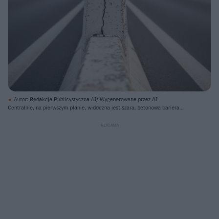
Autor: Redakcja Publicystyczna AI/ Wygenerowane przez AI
Centralnie, na pierwszym planie, widoczna jest szara, betonowa bariera
ochronna z pionowym pęknięciem. Po obu stronach bariery rozciąga się
ciemnoszara nawierzchnia drogi z dwoma białymi, ciągłymi liniami, które
zbiegają się w oddali, tworząc wrażenie głębi. Horyzont dominuje jasne,
zachmurzone niebo w odcieniach szarości i błękitu, z lekkim, ciepłym
odcieniem w prawej górnej części. W tle, po obu stronach drogi, znajdują się
rozmyte barierki i zarys niewyraźnych obiektów, sugerujących odległość.