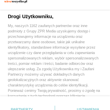
Zatrzymano 30-latka w Konstancinie. Czy
dywan wystarczył, by zmylić
Drogi Użytkowniku,
funkcjonariuszy?
My, naszych 1162 zaufanych partnerów oraz inne
podmioty z Grupy ZPR Media uzyskujemy dostęp i
przechowujemy informacje na urządzeniu oraz
przetwarzamy dane osobowe, takie jak unikalne
identyfikatory, standardowe informacje wysyłane przez
urządzenie czy dane przeglądania w celu zapewniania
spersonalizowanych reklam, wybór spersonalizowanych
Żaden utwór zamieszczony w serwisie nie może być powielany i
treści, pomiar reklam i treści, badanie odbiorców oraz
rozpowszechniany lub dalej rozpowszechniany w jakikolwiek sposób (w tym
także elektroniczny lub mechaniczny) na jakimkolwiek polu eksploatacji w
ulepszanie usług. Za zgodą Użytkownika my i Zaufani
jakiejkolwiek formie, włącznie z umieszczaniem w Internecie bez pisemnej
Partnerzy możemy używać dokładnych danych
zgody właściciela praw. Jakiekolwiek użycie lub wykorzystanie utworów w
całości lub w części z naruszeniem prawa, tzn. bez właściwej zgody, jest
geolokalizacyjnych oraz aktywnie skanować
zabronione pod groźbą kary i może być ścigane prawnie.
charakterystykę urządzenia do celów identyfikacji.
Ponieważ cenimy Twoją prywatność, prosimy o zgodę na
korzystanie z tych technologii poprzez kliknięcie
„Akceptuję”. Zgoda jest dobrowolna i zawsze możesz ją
zmienić/wycofać klikając przycisk ustawień prywatności
O nas
PARTNERZY
USTAWIENIA