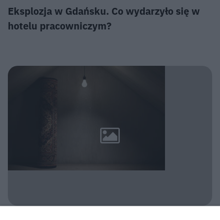
Eksplozja w Gdańsku. Co wydarzyło się w
hotelu pracowniczym?
POLICJA KONSTANCIN-JEZIORNA